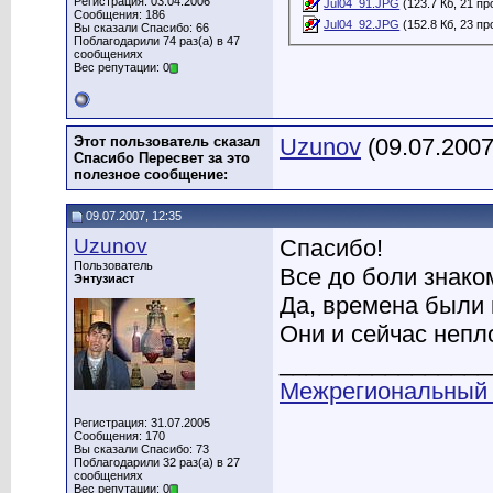
Регистрация: 03.04.2006
Jul04_91.JPG
(123.7 Кб, 21 п
Сообщения: 186
Jul04_92.JPG
(152.8 Кб, 23 п
Вы сказали Спасибо: 66
Поблагодарили 74 раз(а) в 47
сообщениях
Вес репутации: 0
Этот пользователь сказал
Uzunov
(09.07.2007
Спасибо Пересвет за это
полезное сообщение:
09.07.2007, 12:35
Uzunov
Спасибо!
Пользователь
Все до боли знако
Энтузиаст
Да, времена были 
Они и сейчас непл
________________
Межрегиональный
Регистрация: 31.07.2005
Сообщения: 170
Вы сказали Спасибо: 73
Поблагодарили 32 раз(а) в 27
сообщениях
Вес репутации: 0