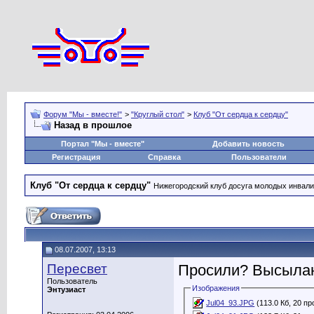
Форум "Мы - вместе!"
>
"Круглый стол"
>
Клуб "От сердца к сердцу"
Назад в прошлое
Портал "Мы - вместе"
Добавить новость
Регистрация
Справка
Пользователи
Клуб "От сердца к сердцу"
Нижегородский клуб досуга молодых инвал
08.07.2007, 13:13
Пересвет
Просили? Высыла
Пользователь
Изображения
Энтузиаст
Jul04_93.JPG
(113.0 Кб, 20 п