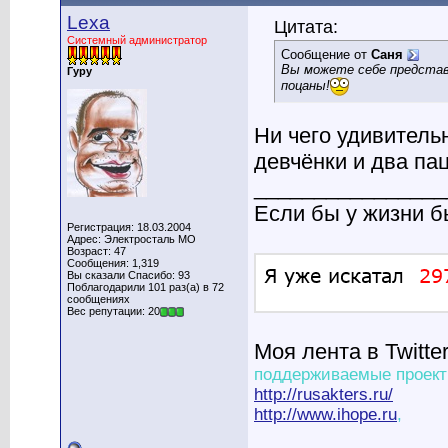
Lexa
Цитата:
Системный администратор
Сообщение от
Саня
Вы можете себе представи
Гуру
поцаны!
Ни чего удивитель
девчёнки и два пац
________________
Если бы у жизни 
Регистрация: 18.03.2004
Адрес: Электросталь МО
Возраст: 47
Сообщения: 1,319
Вы сказали Спасибо: 93
Поблагодарили 101 раз(а) в 72
сообщениях
Вес репутации: 20
Моя лента в Twitte
поддерживаемые проект
http://rusakters.ru/
http://www.ihope.ru
,