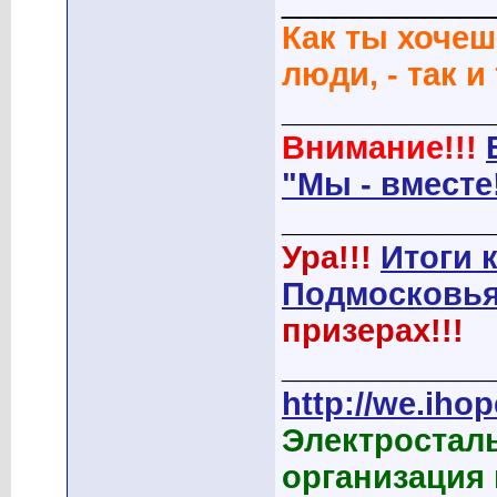
____________
Как ты хочеш
люди, - так и
____________
Внимание!!!
"Мы - вместе
____________
Ура!!!
Итоги 
Подмосковья
призерах!!!
____________
http://we.ihop
Электростал
организация