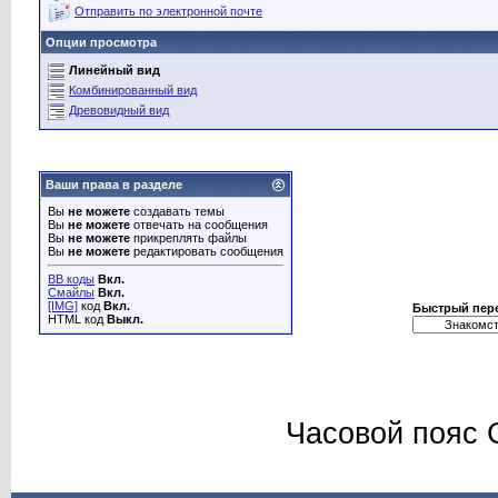
Отправить по электронной почте
Опции просмотра
Линейный вид
Комбинированный вид
Древовидный вид
Ваши права в разделе
Вы
не можете
создавать темы
Вы
не можете
отвечать на сообщения
Вы
не можете
прикреплять файлы
Вы
не можете
редактировать сообщения
BB коды
Вкл.
Смайлы
Вкл.
[IMG]
код
Вкл.
Быстрый пер
HTML код
Выкл.
Часовой пояс 