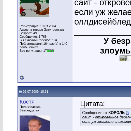
сайт - откров
если уж желае
оллдисейблед
Регистрация: 19.03.2004
____________
Адрес: в городе Электросталь
Возраст: 49
Сообщения: 1,768
У без
Вы сказали Спасибо: 104
Поблагодарили 164 раз(а) в 140
сообщениях
злоумы
Вес репутации: 17
02.07.2009, 18:31
Костя
Цитата:
Пользователь
Завсегдатай
Сообщение от
КОРОЛЬ
сайт - откровенное дерьм
если уж желаете знакомит