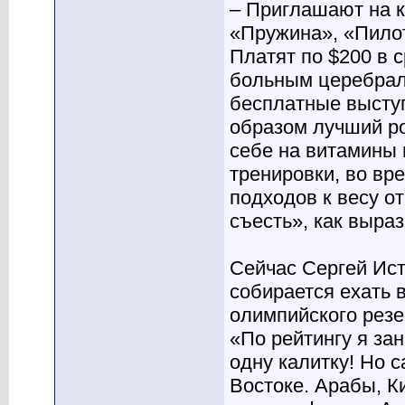
– Приглашают на 
«Пружина», «Пилот
Платят по $200 в 
больным церебраль
бесплатные выступ
образом лучший ро
себе на витамины 
тренировки, во вр
подходов к весу о
съесть», как выра
Сейчас Сергей Ист
собирается ехать 
олимпийского резе
«По рейтингу я за
одну калитку! Но 
Востоке. Арабы, К