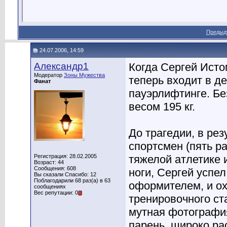
Предыд
24.07.2006, 14:59
Александр1
Когда Сергей Исто
Модератор
Зоны Мужества
теперь входит в д
Фанат
пауэрлифтинге. Бе
весом 195 кг.
До трагедии, в ре
спортсмен (пять р
Регистрация: 28.02.2005
тяжелой атлетике 
Возраст: 44
Сообщения: 608
ноги, Сергей успел
Вы сказали Спасибо: 12
Поблагодарили 68 раз(а) в 63
оформителем, и ох
сообщениях
Вес репутации: 0
тренировочного ст
мутная фотография
парень, широко рас