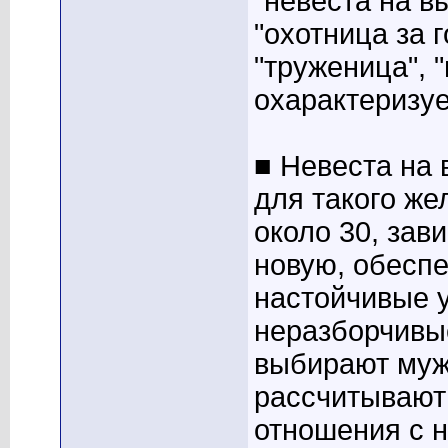
"невеста на в
"охотница за 
"труженица", 
охарактеризуе
■ Невеста на
для такого же
около 30, зав
новую, обеспе
настойчивые у
неразборчивые
выбирают мужч
рассчитывают
отношения с н