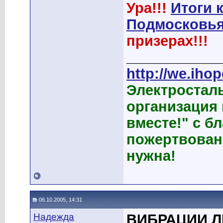
Ура!!!
Итоги 
Подмосковья
призерах!!!
____________
http://we.ihop
Электростал
организация
вместе!" с б
пожертвован
нужна!
06.10.2005, 14:31
Надежда
ВИБРАЦИИ 