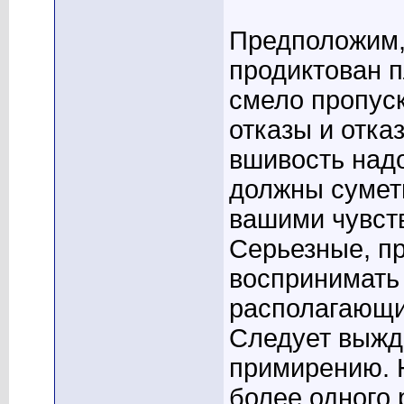
Предположим, 
продиктован 
смело пропус
отказы и отка
вшивость надо
должны суметь
вашими чувств
Серьезные, п
воспринимать 
располагающи
Следует выжда
примирению. Н
более одного 