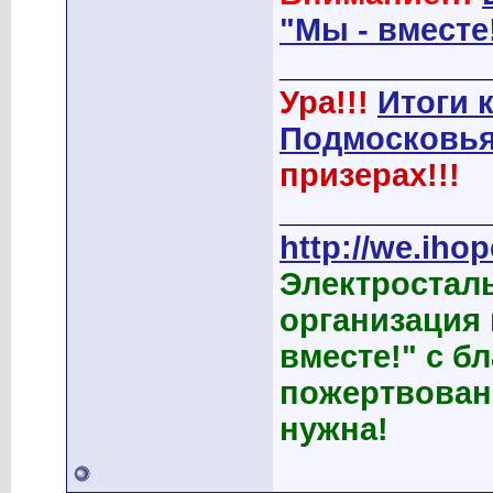
"Мы - вместе
____________
Ура!!!
Итоги 
Подмосковья
призерах!!!
____________
http://we.ihop
Электростал
организация
вместе!" с б
пожертвован
нужна!