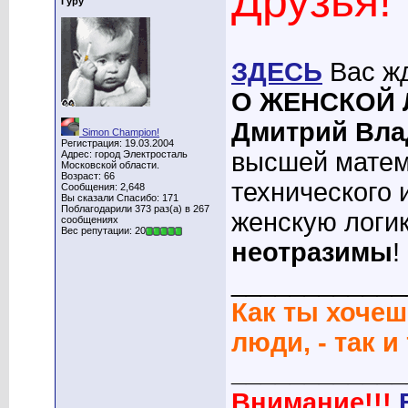
Друзья!
Гуру
ЗДЕСЬ
Вас жд
О ЖЕНСКОЙ 
Дмитрий Вл
Simon Champion!
Регистрация: 19.03.2004
высшей матем
Адрес: город Электросталь
Московской области.
Возраст: 66
технического 
Сообщения: 2,648
Вы сказали Спасибо: 171
Поблагодарили 373 раз(а) в 267
женскую логик
сообщениях
Вес репутации: 20
неотразимы
!
____________
Как ты хочеш
люди, - так и
____________
Внимание!!!