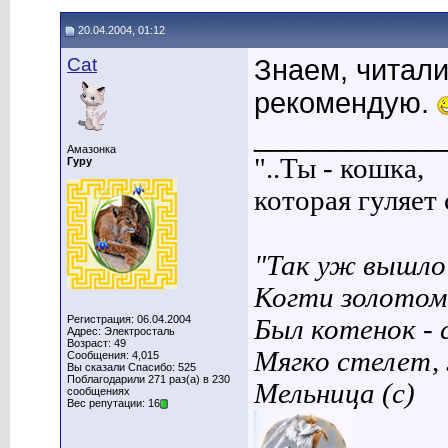
20.04.2004, 01:12
Cat
Знаем, читали
рекомендую.
____________
Амазонка
"..Ты - кошка,
Гуру
которая гуляет с
"Так уж вышло 
Когти золотом
Регистрация: 06.04.2004
Был котенок - 
Адрес: Электросталь
Возраст: 49
Мягко стелет,
Сообщения: 4,015
Вы сказали Спасибо: 525
Поблагодарили 271 раз(а) в 230
Мельница (с)
сообщениях
Вес репутации: 16