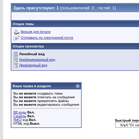
Здесь присутствуют: 1
(пользователей: 0 , гостей: 1)
Опции темы
Версия для печати
Отправить по электронной почте
Опции просмотра
Линейный вид
Комбинированный вид
Древовидный вид
Ваши права в разделе
Вы
не можете
создавать темы
Вы
не можете
отвечать на сообщения
Вы
не можете
прикреплять файлы
Вы
не можете
редактировать сообщения
BB коды
Вкл.
Смайлы
Вкл.
[IMG]
код
Вкл.
Быстрый пер
HTML код
Выкл.