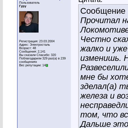
Пользователь
Гуру
Сообщение
Прочитал н
Локомотиве
Честно скаж
Регистрация: 23.03.2004
Адрес: Электросталь
жалко и уже
Возраст: 48
Сообщения: 2,141
Вы сказали Спасибо: 320
изменишь. Н
Поблагодарили 329 раз(а) в 239
сообщениях
Развеселили
Вес репутации: 14
мне бы хот
зделал(а) т
железа и во
несправедли
том, что вс
Дальше это