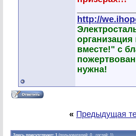
____________
http://we.ihop
Электростал
организация
вместе!" с б
пожертвован
нужна!
«
Предыдущая т
Здесь присутствуют: 1
(пользователей: 0 , гостей: 1)