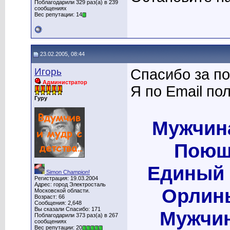
Поблагодарили 329 раз(а) в 239
сообщениях
Вес репутации: 14
23.02.2005, 08:44
Игорь
Спасибо за по
Администратор
Я по Email по
Гуру
Мужчина
Поющи
Единый 
Simon Champion!
Регистрация: 19.03.2004
Адрес: город Электросталь
Орлины
Московской области.
Возраст: 66
Сообщения: 2,648
Вы сказали Спасибо: 171
Мужчина
Поблагодарили 373 раз(а) в 267
сообщениях
Вес репутации: 20