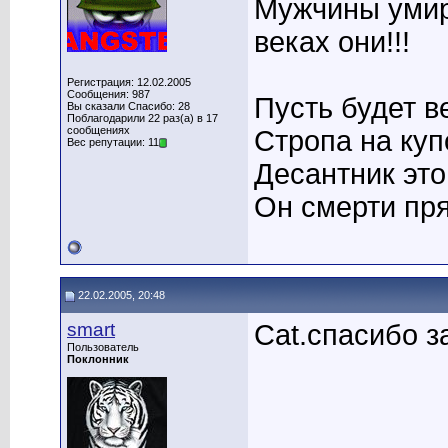
Мужчины умира
веках они!!!
Регистрация: 12.02.2005
Сообщения: 987
Пусть будет в
Вы сказали Спасибо: 28
Поблагодарили 22 раз(а) в 17
сообщениях
Стропа на купо
Вес репутации: 11
Десантник это 
Он смерти пря
22.02.2005, 20:48
smart
Cat.спасибо з
Пользователь
Поклонник