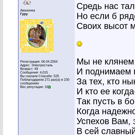
Средь нас тал
Амазонка
Но если б ря
Гуру
Своих высот м
Мы не клянем
Регистрация: 06.04.2004
Адрес: Электросталь
И поднимаем 
Возраст: 49
Сообщения: 4,015
Вы сказали Спасибо: 525
За тех, кто н
Поблагодарили 271 раз(а) в 230
сообщениях
Вес репутации: 16
И кто ее когда
Так пусть в б
Когда надежно
Успехов Вам, 
В сей славны