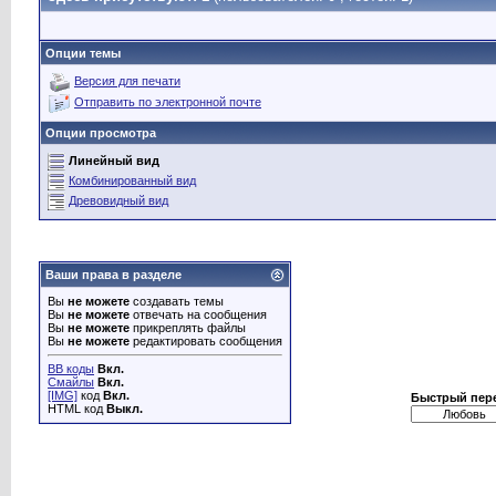
Опции темы
Версия для печати
Отправить по электронной почте
Опции просмотра
Линейный вид
Комбинированный вид
Древовидный вид
Ваши права в разделе
Вы
не можете
создавать темы
Вы
не можете
отвечать на сообщения
Вы
не можете
прикреплять файлы
Вы
не можете
редактировать сообщения
BB коды
Вкл.
Смайлы
Вкл.
[IMG]
код
Вкл.
Быстрый пер
HTML код
Выкл.