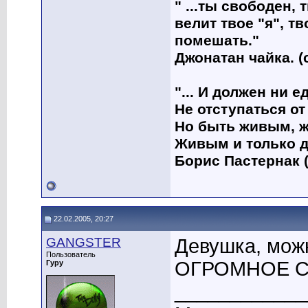
" ...ты свободен, 
велит твое "я", т
помешать."
Джонатан чайка. (
"... И должен ни 
Не отступаться от
Но быть живым, ж
Живым и только д
Борис Пастернак (
22.02.2005, 20:27
GANGSTER
Девушка, мож
Пользователь
ОГРОМНОЕ СП
Гуру
____________