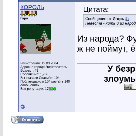
КОРОЛЬ
Цитата:
Гуру
Сообщение от
Игорь
Невеста - хоть и из народ
Из народа? Фуу
ж не поймут, ём
____________
Регистрация: 19.03.2004
У без
Адрес: в городе Электросталь
Возраст: 49
Сообщения: 1,768
злоумы
Вы сказали Спасибо: 104
Поблагодарили 164 раз(а) в 140
сообщениях
Вес репутации: 17