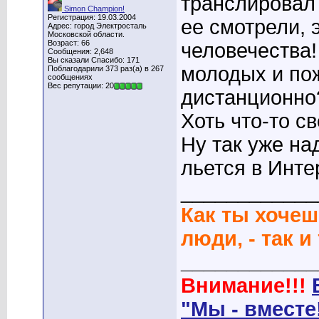
транслировал
Simon Champion!
Регистрация: 19.03.2004
ее смотрели, э
Адрес: город Электросталь
Московской области.
Возраст: 66
человечества!
Сообщения: 2,648
Вы сказали Спасибо: 171
молодых и пож
Поблагодарили 373 раз(а) в 267
сообщениях
Вес репутации: 20
дистанционно
Хоть что-то с
Ну так уже на
льется в Инте
____________
Как ты хочеш
люди, - так и
____________
Внимание!!!
"Мы - вместе