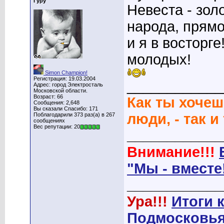
Гуру
Невеста - зол
народа, прямо
и я в восторг
молодых!
Simon Champion!
Регистрация: 19.03.2004
____________
Адрес: город Электросталь
Московской области.
Возраст: 66
Как ты хочеш
Сообщения: 2,648
Вы сказали Спасибо: 171
люди, - так и
Поблагодарили 373 раз(а) в 267
сообщениях
Вес репутации: 20
____________
Внимание!!!
"Мы - вместе
____________
Ура!!!
Итоги 
Подмосковья