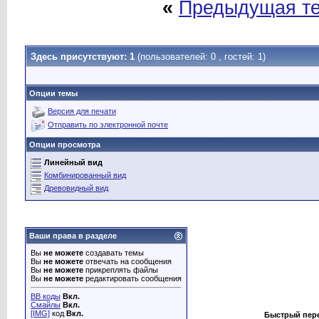
«
Предыдущая т
Здесь присутствуют: 1
(пользователей: 0 , гостей: 1)
Опции темы
Версия для печати
Отправить по электронной почте
Опции просмотра
Линейный вид
Комбинированный вид
Древовидный вид
Ваши права в разделе
Вы
не можете
создавать темы
Вы
не можете
отвечать на сообщения
Вы
не можете
прикреплять файлы
Вы
не можете
редактировать сообщения
BB коды
Вкл.
Смайлы
Вкл.
[IMG]
код
Вкл.
Быстрый пер