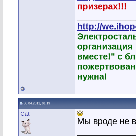
призерах!!!
____________
http://we.ihop
Электростал
организация
вместе!" с б
пожертвован
нужна!
30.04.2011, 01:19
Cat
Мы вроде не в
____________