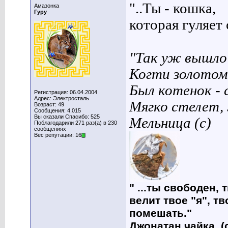
"..Ты - кошка,
Амазонка
Гуру
которая гуляет с
"Так уж вышло 
Когти золотом
Был котенок - 
Регистрация: 06.04.2004
Адрес: Электросталь
Мягко стелет,
Возраст: 49
Сообщения: 4,015
Вы сказали Спасибо: 525
Мельница (с)
Поблагодарили 271 раз(а) в 230
сообщениях
Вес репутации: 16
" ...ты свободен, 
велит твое "я", т
помешать."
Джонатан чайка. (