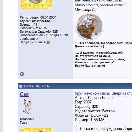
Был котенок - станет рысь,
Мягко стелет, жестко спать!"
Мельница (с)
Регистрация: 06.04.2004
Адрес: Электросталь
Возраст: 49
Сообщения: 4,015
Вы сказали Спасибо: 525
Поблагодарили 271 раз(а) в 230
сообщениях
Вес репутации: 16
" ...ты свободен, ты вправе жить здес
Джонатан чайка. (с)
"... И должен ни единой долькой
Не отступаться от лица,
Но быть живым, живым и только,
Живым и только до конца"
Борис Пастернак (с)
30.09.2010, 00:14
Cat
Круг женской силы. Энергии с
Автор: Лариса Ренар
Год: 2007
Страниц: 320
Издательство: Вектор
Формат: DOC+FB2
Амазонка
Размер: 1.55 Мб
Гуру
"...Легко и непринужденно Лари