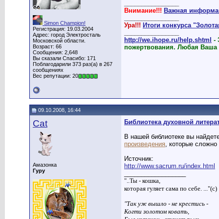
________________
Внимание!!!
Важная информац
________________
Simon Champion!
Ура!!!
Итоги конкурса "Золот
Регистрация: 19.03.2004
________________
Адрес: город Электросталь
http://we.ihope.ru/help.shtml
-
Московской области.
Возраст: 66
пожертвования. Любая Ваша
Сообщения: 2,648
Вы сказали Спасибо: 171
Поблагодарили 373 раз(а) в 267
сообщениях
Вес репутации: 20
09.10.2008, 16:44
Cat
Библиотека духовной литерат
В нашей библиотеке вы найдет
произведения
, которые сложно 
Источник:
Амазонка
http://www.sacrum.ru/index.html
Гуру
__________________
"..Ты - кошка,
которая гуляет сама по себе. ..."(с)
"Так уж вышло - не крестись -
Когти золотом ковать,