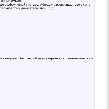
зненный смысл.
яюще эффективной системе. Афродита возвращает свою силу
ельное тому доказательство. ..."(с)
дой женщины. Это шанс обрести уверенность, познакомиться со