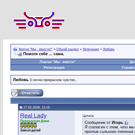
Форум "Мы - вместе!"
>
Общий раздел
>
Увлечения
>
Любовь
Помоги себе ... сама.
Портал "Мы - вместе"
До
Регистрация
Справк
Любовь
О вечно прекрасном чувстве...
27.02.2008, 13:18
Real Lady
Цитата:
Прекрасная Дама
Сообщение от
Игорь
Я согласен с тем, что мы
Завсегдатай
против сильного течения 