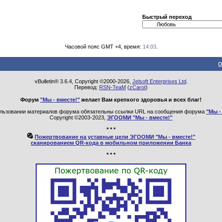
Быстрый переход
Часовой пояс GMT +4, время:
14:03
.
О
vBulletin® 3.6.4, Copyright ©2000-2026,
Jelsoft Enterprises Ltd
.
Перевод:
RSN-TeaM
(
zCarot
)
Форум
"Мы - вместе!"
желает Вам крепкого здоровья и всех благ!
льзовании материалов форума обязательны ссылки URL на сообщения форума
"Мы -
Copyright ©2003-2023,
ЭГООМИ "Мы - вместе!"
* * *
Пожертвование на уставные цели ЭГООМИ "Мы - вместе!"
сканированием QR-кода в мобильном приложении Банка
* * *