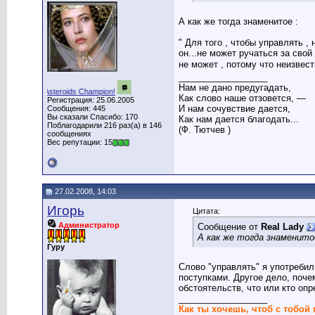
А как же тогда знаменитое :
" Для того , чтобы управлять , 
он...не может ручаться за свой
не может , потому что неизвест
__________________
Нам не дано предугадать,
on!
Asteroids Champion!
Snake Champion!
Graveyard Champion!
Tetris C
Как слово наше отзовется, —
Регистрация: 25.06.2005
И нам сочувствие дается,
Сообщения: 445
Вы сказали Спасибо: 170
Как нам дается благодать...
Поблагодарили 216 раз(а) в 146
(Ф. Тютчев )
сообщениях
Вес репутации: 15
27.02.2008, 14:03
Игорь
Цитата:
Администратор
Сообщение от
Real Lady
А как же тогда знаменитое
Гуру
Слово "управлять" я употребил
поступками. Другое дело, почем
обстоятельств, что или кто опр
__________________
Как ты хочешь, чтоб с тобой 