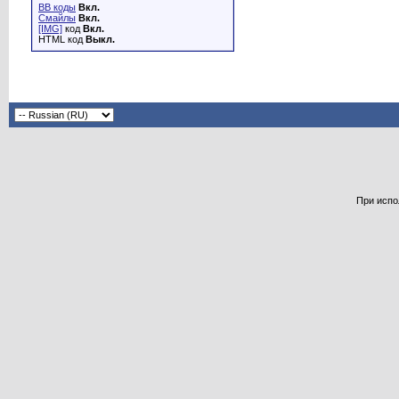
BB коды
Вкл.
Смайлы
Вкл.
[IMG]
код
Вкл.
HTML код
Выкл.
При испо