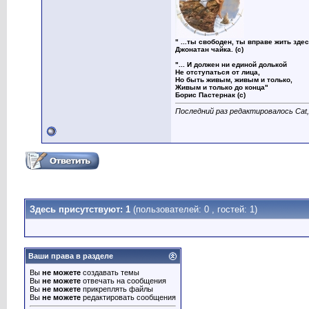
" ...ты свободен, ты вправе жить здес
Джонатан чайка. (с)
"... И должен ни единой долькой
Не отступаться от лица,
Но быть живым, живым и только,
Живым и только до конца"
Борис Пастернак (с)
Последний раз редактировалось Cat,
Здесь присутствуют: 1
(пользователей: 0 , гостей: 1)
Ваши права в разделе
Вы
не можете
создавать темы
Вы
не можете
отвечать на сообщения
Вы
не можете
прикреплять файлы
Вы
не можете
редактировать сообщения