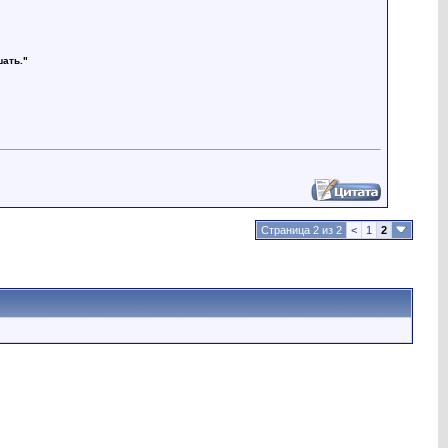
шать."
Страница 2 из 2
<
1
2