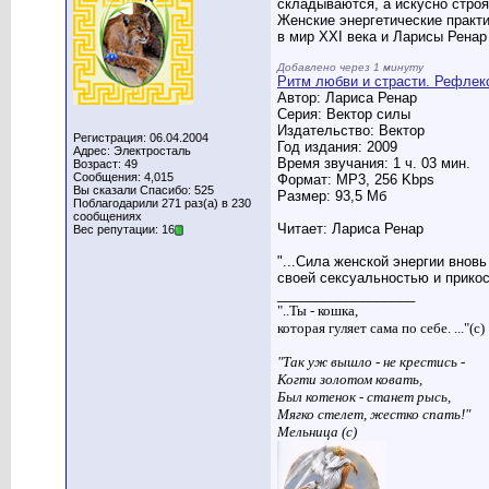
складываются, а искусно стро
Женские энергетические практ
в мир XXI века и Ларисы Ренар 
Добавлено через 1 минуту
Ритм любви и страсти. Рефлек
Автор: Лариса Ренар
Серия: Вектор силы
Издательство: Вектор
Регистрация: 06.04.2004
Год издания: 2009
Адрес: Электросталь
Время звучания: 1 ч. 03 мин.
Возраст: 49
Сообщения: 4,015
Формат: МР3, 256 Kbps
Вы сказали Спасибо: 525
Размер: 93,5 Мб
Поблагодарили 271 раз(а) в 230
сообщениях
Читает: Лариса Ренар
Вес репутации: 16
"...Сила женской энергии внов
своей сексуальностью и прикосн
__________________
"..Ты - кошка,
которая гуляет сама по себе. ..."(с)
"Так уж вышло - не крестись -
Когти золотом ковать,
Был котенок - станет рысь,
Мягко стелет, жестко спать!"
Мельница (с)