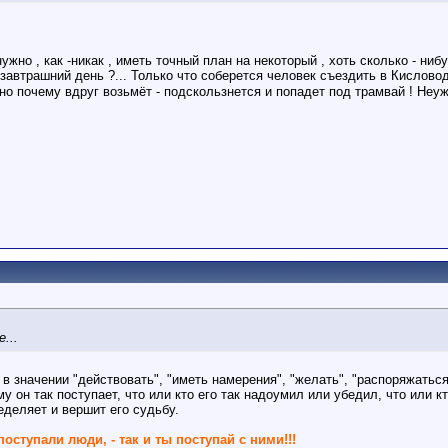
нужно , как -никак , иметь точный план на некоторый , хоть сколько - ни
 завтрашний день ?... Только что соберется человек съездить в Кисловодс
но почему вдруг возьмёт - подскользнется и попадет под трамвай ! Неуж
hampion!
Hexxagon Champion!
Space Invaders Champion!
...
 в значении "действовать", "иметь намерения", "желать", "распоряжатьс
у он так поступает, что или кто его так надоумил или убедил, что или к
еделяет и вершит его судьбу.
поступали люди, - так и ты поступай с ними!!!