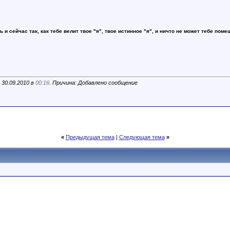
ь и сейчас так, как тебе велит твое "я", твое истинное "я", и ничто не может тебе поме
 30.09.2010 в
00:16
. Причина: Добавлено сообщение
«
Предыдущая тема
|
Следующая тема
»