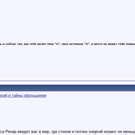
ь и сейчас так, как тебе велит твое "я", твое истинное "я", и ничто не может тебе поме
тихий и тайны обольщения
са Ренар введет вас в мир, где стихии и потоки энергий играют не мень