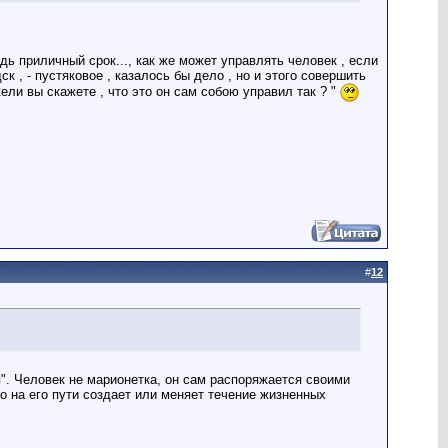
будь приличный срок..., как же может управлять человек , если
к , - пустяковое , казалось бы дело , но и этого совершить
ели вы скажете , что это он сам собою управил так ? "
#
12
я". Человек не марионетка, он сам распоряжается своими
то на его пути создает или меняет течение жизненных