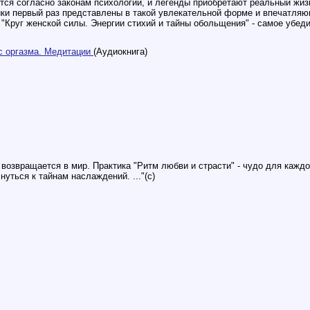
ятся согласно законам психологии, и легенды приобретают реальный жи
ики первый раз представлены в такой увлекательной форме и впечатл
"Круг женской силы. Энергии стихий и тайны обольщения" - самое убедит
с оргазма. Медитации
(Аудиокнига)
ь возвращается в мир. Практика "Ритм любви и страсти" - чудо для каж
уться к тайнам наслаждений. ..."(с)