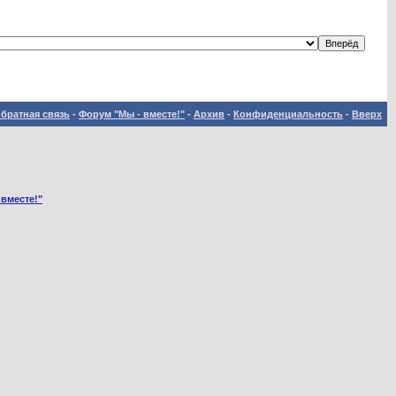
братная связь
-
Форум "Мы - вместе!"
-
Архив
-
Конфиденциальность
-
Вверх
 вместе!"