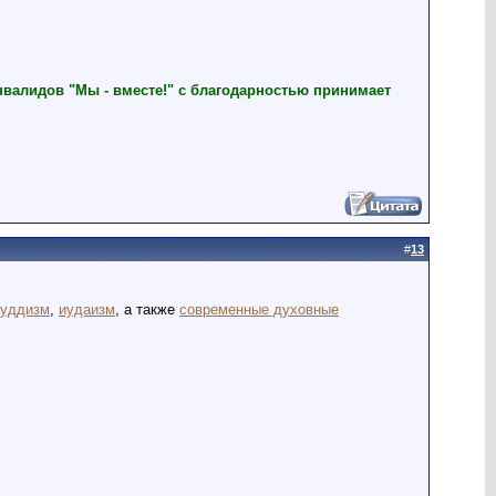
нвалидов "Мы - вместе!" с благодарностью принимает
#
13
буддизм
,
иудаизм
, а также
современные духовные