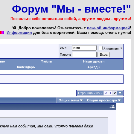
Форум "Мы - вместе!"
Позвольте себе оставаться собой, а другим людям - другими!
Добро пожаловать! Ознакомтесь с
важной информацией
!
Информация
для благотворителей. Ваша помощь очень нужна!
Имя
Запомнить?
Пароль
тью
Файлы
Наши друзья
Календарь
Аркады
Страница 2 из 2
<
1
2
Опции темы
Опции просмотра
#
11
нужные нам события, мы сами упрямо плывем даже