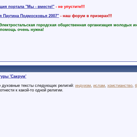
ия портала "Мы - вместе!"
- не упустите!!!
ая Паутина Подмосковья 2007"
- наш форум в призерах!!!
 Электростальская городская общественная организация молодых и
 помощь очень нужна!
уры 'Сакрум'
е духовные тексты следующих религий:
индуизм
,
ислам
,
христианство
,
отнести к какой-то одной религии.