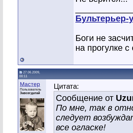
____________
Бультерьер-
Боги не засчи
на прогулке с 
27.06.2009,
00:11
Мастер
Цитата:
Пользователь
Завсегдатай
Сообщение от
Uzu
По мне, так в от
следует возбуждат
все огласке!