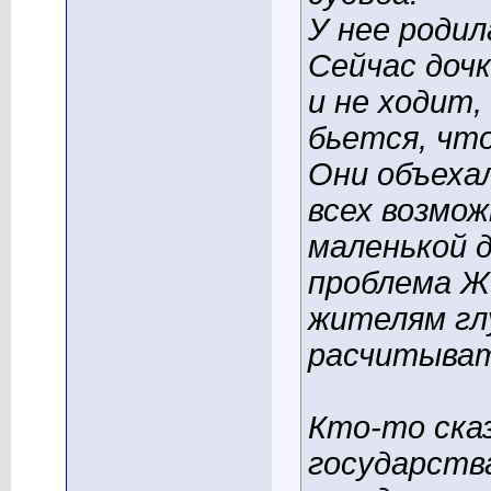
У нее родил
Сейчас дочк
и не ходит,
бьется, чт
Они объеха
всех возмож
маленькой д
проблема Же
жителям гл
расчитыват
Кто-то сказ
государств