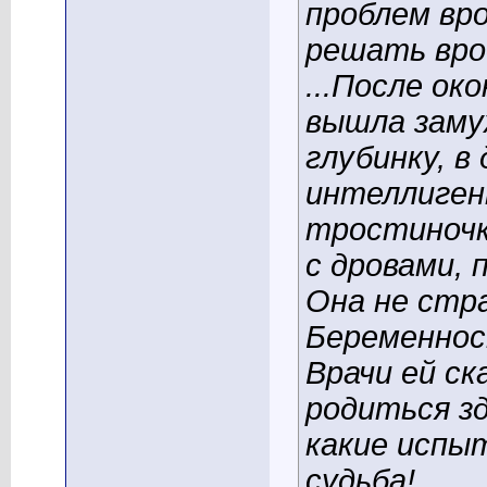
проблем вро
решать врод
...После ок
вышла заму
глубинку, в
интеллигент
тростиночк
с дровами, 
Она не стр
Беременнос
Врачи ей ск
родиться зд
какие испы
судьба!