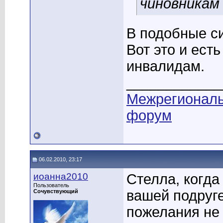
чиновникам 
В подобные си
Вот это и ест
инвалидам.
____________
Межрегионал
форум
06.02.2010, 23:17
иоанна2010
Стелла, когда
Пользователь
вашей подруге
Сочувствующий
пожелания не 