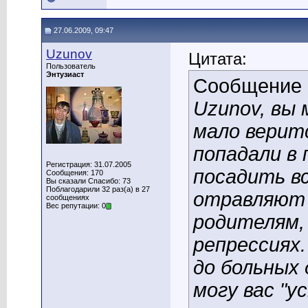
27.06.2009, 09:47
Uzunov
Цитата:
Пользователь
Энтузиаст
Сообщение
Uzunov, вы
мало веритс
попадали в
Регистрация: 31.07.2005
посадить в
Сообщения: 170
Вы сказали Спасибо: 73
Поблагодарили 32 раз(а) в 27
отравляют 
сообщениях
Вес репутации: 0
родителям,
репрессиях
до больных 
могу вас "у