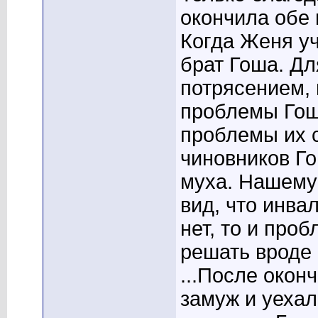
окончила обе 
Когда Женя уч
брат Гоша. Д
потрясением, 
проблемы Гоши
проблемы их с
чиновников Го
муха. Нашему 
вид, что инва
нет, то и проб
решать вроде к
...После око
замуж и уехал