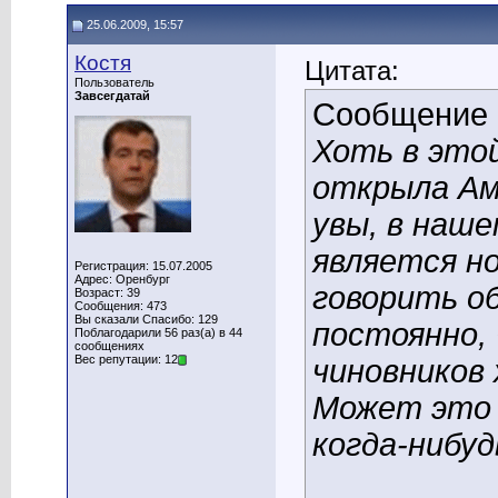
25.06.2009, 15:57
Костя
Цитата:
Пользователь
Завсегдатай
Сообщение
Хоть в этой
открыла Аме
увы, в наше
является но
Регистрация: 15.07.2005
Адрес: Оренбург
говорить о
Возраст: 39
Сообщения: 473
Вы сказали Спасибо: 129
постоянно,
Поблагодарили 56 раз(а) в 44
сообщениях
Вес репутации: 12
чиновников
Может это 
когда-нибуд