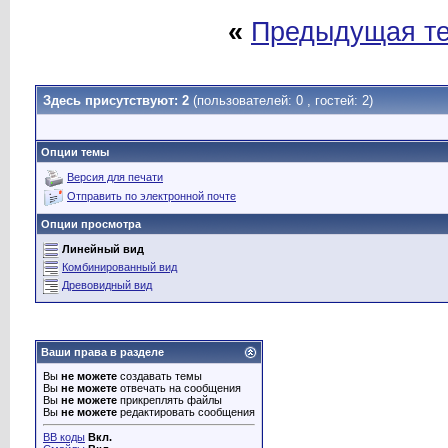
«
Предыдущая т
Здесь присутствуют: 2
(пользователей: 0 , гостей: 2)
Опции темы
Версия для печати
Отправить по электронной почте
Опции просмотра
Линейный вид
Комбинированный вид
Древовидный вид
Ваши права в разделе
Вы
не можете
создавать темы
Вы
не можете
отвечать на сообщения
Вы
не можете
прикреплять файлы
Вы
не можете
редактировать сообщения
BB коды
Вкл.