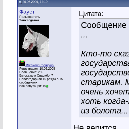
26.06.2009, 14:19
Фауст
Цитата:
Пользователь
Завсегдатай
Сообщение
...
Кто-то сказ
государств
Breakout Champion!
Регистрация: 10.05.2008
государств
Сообщения: 285
Вы сказали Спасибо: 7
Поблагодарили 16 раз(а) в 15
старикам. 
сообщениях
Вес репутации: 10
очень хочет
хоть когда
из болота...
Не верится...