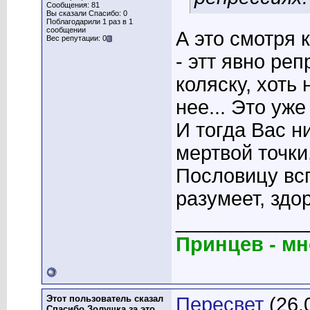
Сообщения: 81
Вы сказали Спасибо: 0
Поблагодарили 1 раз в 1
сообщении
А это смотря 
Вес репутации: 0
- этт явно ре
коляску, хоть
нее... Это уж
И тогда Вас н
мертвой точки,
Пословицу всп
разумеет, здо
____________
Принцев - мно
Этот пользователь сказал
Пересвет
(26.
Спасибо Золушка за это