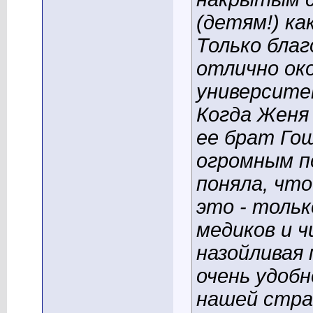
(детям!) к
Только бла
отлично ок
университе
Когда Женя
ее брат Го
огромным п
поняла, что
это - тольк
медиков и ч
назойливая
очень удобн
нашей стран