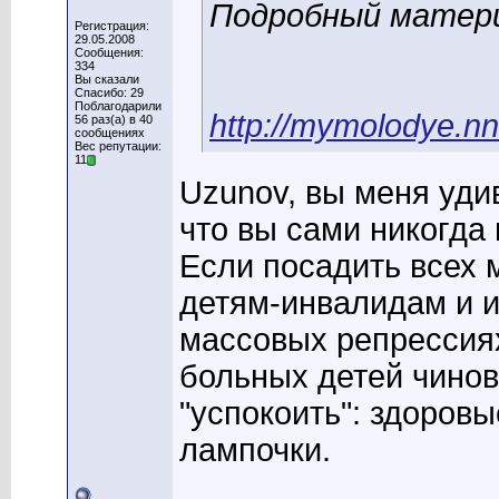
Подробный матери
Регистрация:
29.05.2008
Сообщения:
334
Вы сказали
Спасибо: 29
Поблагодарили
http://mymolodye.
56 раз(а) в 40
сообщениях
Вес репутации:
11
Uzunov, вы меня уди
что вы сами никогда
Если посадить всех 
детям-инвалидам и и
массовых репрессия
больных детей чинов
"успокоить": здоровы
лампочки.