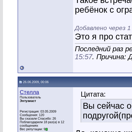
Такое встреча
ребёнок с ог
Добавлено через 
Это я про ста
Последний раз р
15:57
. Причина:
26.06.2009, 00:06
Стелла
Цитата:
Пользователь
Энтузиаст
Вы сейчас 
Регистрация: 03.05.2009
подругой(пр
Сообщения: 120
Вы сказали Спасибо: 26
Поблагодарили 18 раз(а) в 12
сообщениях
Вес репутации: 9