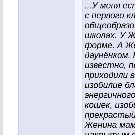
...У меня е
с первого к
общеобразо
школах. У 
форме. А Ж
даунёнком.
известно, п
приходили в
изобилие бл
энергичног
кошек, изоб
прекрастый
Женина мам
накрытым с