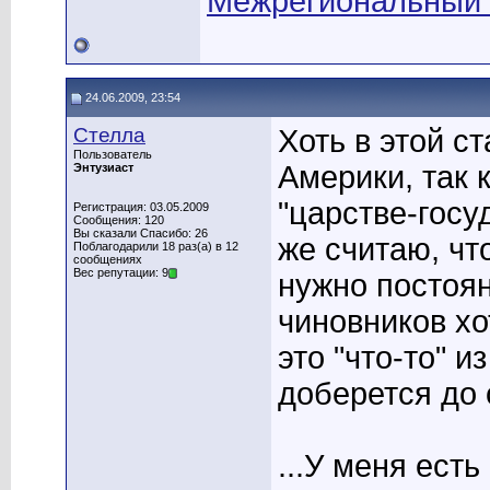
Межрегиональный
24.06.2009, 23:54
Стелла
Хоть в этой с
Пользователь
Америки, так 
Энтузиаст
"царстве-госу
Регистрация: 03.05.2009
Сообщения: 120
Вы сказали Спасибо: 26
же считаю, чт
Поблагодарили 18 раз(а) в 12
сообщениях
Вес репутации: 9
нужно постоян
чиновников хо
это "что-то" и
доберется до 
...У меня ест