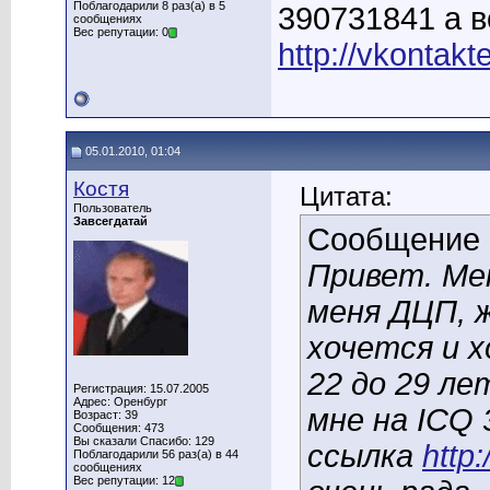
Поблагодарили 8 раз(а) в 5
390731841 а 
сообщениях
Вес репутации: 0
http://vkontakt
05.01.2010, 01:04
Костя
Цитата:
Пользователь
Завсегдатай
Сообщение
Привет. Мен
меня ДЦП, ж
хочется и 
22 до 29 л
Регистрация: 15.07.2005
Адрес: Оренбург
мне на ICQ 
Возраст: 39
Сообщения: 473
Вы сказали Спасибо: 129
ссылка
http
Поблагодарили 56 раз(а) в 44
сообщениях
Вес репутации: 12