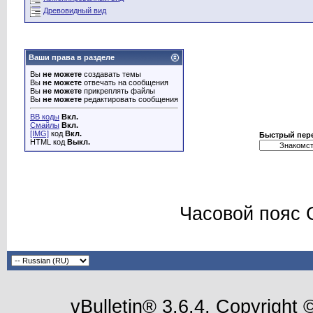
Древовидный вид
Ваши права в разделе
Вы
не можете
создавать темы
Вы
не можете
отвечать на сообщения
Вы
не можете
прикреплять файлы
Вы
не можете
редактировать сообщения
BB коды
Вкл.
Смайлы
Вкл.
[IMG]
код
Вкл.
Быстрый пер
HTML код
Выкл.
Часовой пояс 
vBulletin® 3.6.4, Copyright