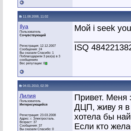
11.08.2008, 11:02
Ilya
Мой i seek yo
Пользователь
____________
Сочувствующий
ISQ 48422138
Регистрация: 12.12.2007
Сообщения: 24
Вы сказали Спасибо: 1
Поблагодарили 3 раз(а) в 3
сообщениях
Вес репутации: 0
04.01.2010, 02:39
Лилия
Привет. Меня з
Пользователь
ДЦП, живу я в 
Интересующийся
хотела бы най
Регистрация: 23.03.2008
Адрес: г. Электросталь.
Возраст: 37
Если кто жела
Сообщения: 37
Вы сказали Спасибо: 0