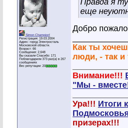
Правда я ту
еще неуютн
Добро пожалов
Simon Champion!
____________
Регистрация: 19.03.2004
Адрес: город Электросталь
Как ты хочеш
Московской области.
Возраст: 66
Сообщения: 2,648
люди, - так и
Вы сказали Спасибо: 171
Поблагодарили 373 раз(а) в 267
сообщениях
____________
Вес репутации: 20
Внимание!!!
"Мы - вместе
____________
Ура!!!
Итоги 
Подмосковья
призерах!!!