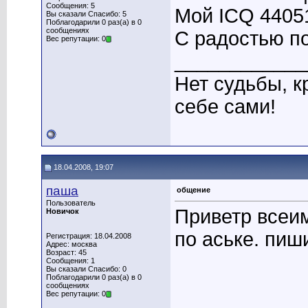
Сообщения: 5
Мой ICQ 4405
Вы сказали Спасибо: 5
Поблагодарили 0 раз(а) в 0
сообщениях
С радостью п
Вес репутации: 0
____________
Нет судьбы, к
себе сами!
18.04.2008, 19:07
паша
общение
Пользователь
Приветр всеи
Новичок
по аське. пиш
Регистрация: 18.04.2008
Адрес: москва
Возраст: 45
Сообщения: 1
Вы сказали Спасибо: 0
Поблагодарили 0 раз(а) в 0
сообщениях
Вес репутации: 0