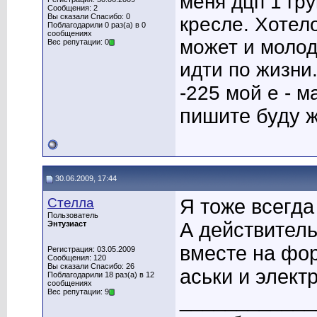
меня дцп 1 гр
Сообщения: 2
Вы сказали Спасибо: 0
кресле. Хотело
Поблагодарили 0 раз(а) в 0
сообщениях
может и молод
Вес репутации: 0
идти по жизни
-225 мой е - 
пишите буду 
30.06.2009, 17:44
Стелла
Я тоже всегда
Пользователь
А действитель
Энтузиаст
вместе на фо
Регистрация: 03.05.2009
Сообщения: 120
Вы сказали Спасибо: 26
аськи и электр
Поблагодарили 18 раз(а) в 12
сообщениях
Вес репутации: 9
____________