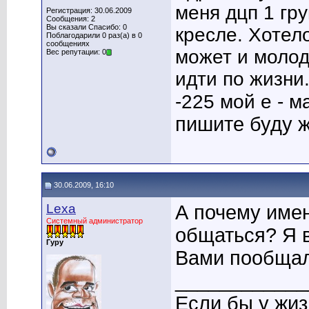
меня дцп 1 гр
Регистрация: 30.06.2009
Сообщения: 2
Вы сказали Спасибо: 0
кресле. Хотело
Поблагодарили 0 раз(а) в 0
сообщениях
может и молод
Вес репутации: 0
идти по жизни
-225 мой е - 
пишите буду 
30.06.2009, 16:10
Lexa
А почему име
Системный администратор
общаться? Я в
Гуру
Вами пообща
____________
Если бы у жи