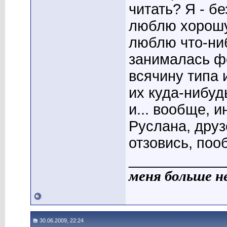
читать? Я - бе
люблю хорошую
люблю что-ниб
занималась ф
всячину типа 
их куда-нибуд
и... вообще, 
Руслана, друз
отзовись, по
____________
меня больше н
30.06.2009, 22:24