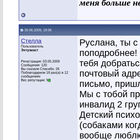
меня больше н
30.06.2009, 18:06
Стелла
Руслана, ты с
Пользователь
поподробнее! 
Энтузиаст
тебя добратьс
Регистрация: 03.05.2009
Сообщения: 120
Вы сказали Спасибо: 26
почтовый адре
Поблагодарили 18 раз(а) в 12
сообщениях
Вес репутации: 9
письмо, приш
Мы с тобой пр
инвалид 2 гру
Детский психо
(собаками ког
вообще люблю