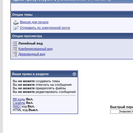
Опции темы
Версия для печати
Отправить по электронной почте
Опции просмотра
Линейный вид
Комбинированный вид
Древовидный вид
Ваши права в разделе
Вы
не можете
создавать темы
Вы
не можете
отвечать на сообщения
Вы
не можете
прикреплять файлы
Вы
не можете
редактировать сообщения
BB коды
Вкл.
Смайлы
Вкл.
[IMG]
код
Вкл.
Быстрый пер
HTML код
Выкл.