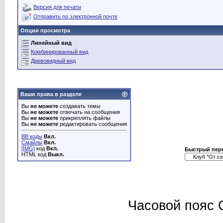
Версия для печати
Отправить по электронной почте
Опции просмотра
Линейный вид
Комбинированный вид
Древовидный вид
Ваши права в разделе
Вы
не можете
создавать темы
Вы
не можете
отвечать на сообщения
Вы
не можете
прикреплять файлы
Вы
не можете
редактировать сообщения
BB коды
Вкл.
Смайлы
Вкл.
[IMG]
код
Вкл.
Быстрый пер
HTML код
Выкл.
Часовой пояс 