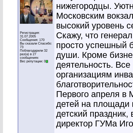
нижегородцы. Уютн
Московским вокзал
высокий уровень с
Скажу, что генера
Регистрация:
31.07.2005
Сообщения: 170
просто успешный б
Вы сказали Спасибо:
73
Поблагодарили 32
души. Кроме бизне
раз(а) в 27
сообщениях
Вес репутации: 0
деятельность. Все
организациям инва
благотворительнос
Первого апреля в
детей на площади
детский праздник,
директор ГУМа Иго