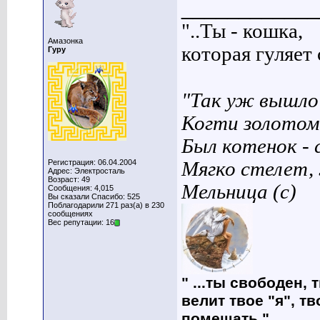
____________
"..Ты - кошка,
Амазонка
которая гуляет с
Гуру
"Так уж вышло 
Когти золотом
Был котенок - 
Регистрация: 06.04.2004
Мягко стелет,
Адрес: Электросталь
Возраст: 49
Мельница (с)
Сообщения: 4,015
Вы сказали Спасибо: 525
Поблагодарили 271 раз(а) в 230
сообщениях
Вес репутации: 16
" ...ты свободен, 
велит твое "я", т
помешать."