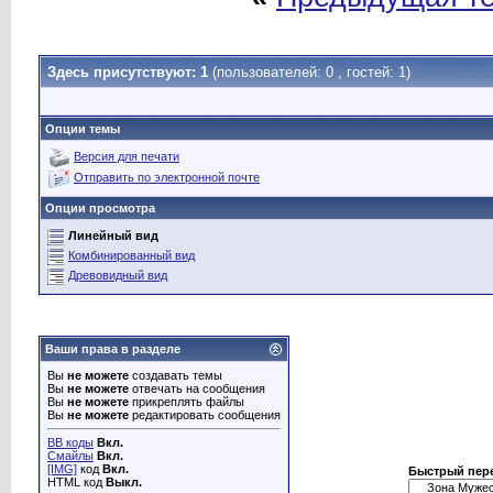
Здесь присутствуют: 1
(пользователей: 0 , гостей: 1)
Опции темы
Версия для печати
Отправить по электронной почте
Опции просмотра
Линейный вид
Комбинированный вид
Древовидный вид
Ваши права в разделе
Вы
не можете
создавать темы
Вы
не можете
отвечать на сообщения
Вы
не можете
прикреплять файлы
Вы
не можете
редактировать сообщения
BB коды
Вкл.
Смайлы
Вкл.
[IMG]
код
Вкл.
Быстрый пер
HTML код
Выкл.