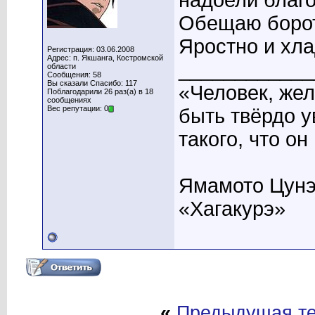
надоели благ
Обещаю борот
Яростно и хла
Регистрация: 03.06.2008
Адрес: п. Якшанга, Костромской
____________
области
Сообщения: 58
Вы сказали Спасибо: 117
«Человек, же
Поблагодарили 26 раз(а) в 18
сообщениях
Вес репутации: 0
быть твёрдо у
такого, что о
Ямамото Цун
«Хагакурэ»
«
Предыдущая т