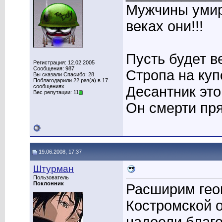
Мужчины умира
веках они!!!
Пусть будет в
Регистрация: 12.02.2005
Сообщения: 987
Стропа на купо
Вы сказали Спасибо: 28
Поблагодарили 22 раз(а) в 17
сообщениях
Десантник это 
Вес репутации: 11
Он смерти пря
19.06.2008, 17:37
Штурман
Пользователь
Поклонник
Расширим гео
Костромской 