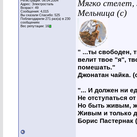
Регистрация: 06.04.2004
Мягко стелет,
Адрес: Электросталь
Возраст: 49
Мельница (с)
Сообщения: 4,015
Вы сказали Спасибо: 525
Поблагодарили 271 раз(а) в 230
сообщениях
Вес репутации: 16
" ...ты свободен, 
велит твое "я", т
помешать."
Джонатан чайка. (
"... И должен ни 
Не отступаться от
Но быть живым, ж
Живым и только д
Борис Пастернак (