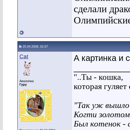
сделали драк
Олимпийские
25.04.2008, 01:57
Cat
А картинка и 
____________
"..Ты - кошка,
Амазонка
которая гуляет с
Гуру
"Так уж вышло 
Когти золотом
Был котенок - 