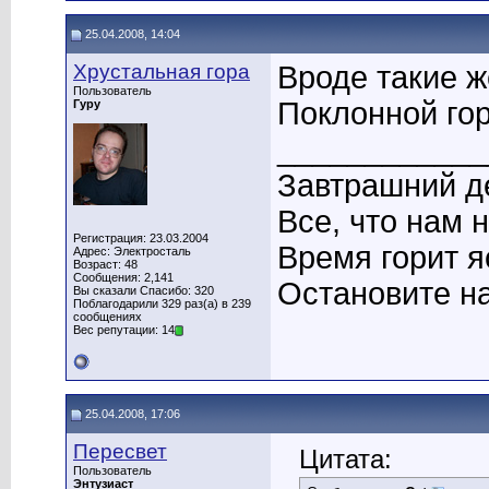
25.04.2008, 14:04
Хрустальная гора
Вроде такие ж
Пользователь
Поклонной гор
Гуру
____________
Завтрашний де
Все, что нам 
Регистрация: 23.03.2004
Время горит я
Адрес: Электросталь
Возраст: 48
Сообщения: 2,141
Остановите на
Вы сказали Спасибо: 320
Поблагодарили 329 раз(а) в 239
сообщениях
Вес репутации: 14
25.04.2008, 17:06
Пересвет
Цитата:
Пользователь
Энтузиаст