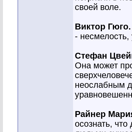
своей воле.
Виктор Гюго.
- несмелость,
Стефан Цвейг
Она может пр
сверхчеловеч
неослабным д
уравновешенн
Райнер Мари
осознать, чт