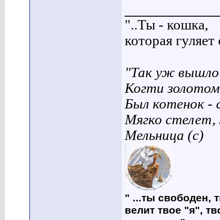
____________
"..Ты - кошка,
которая гуляет с
"Так уж вышло 
Когти золотом
Был котенок - 
Мягко стелет,
Мельница (с)
" ...ты свободен, 
велит твое "я", т