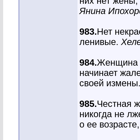
них нет жены,
Янина Ипохор
983.
Нет некра
ленивые.
Хел
984.
Женщина т
начинает жале
своей измены
985.
Честная ж
никогда не лже
о ее возрасте,