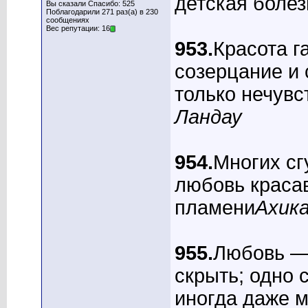
детская болез
Вы сказали Спасибо: 525
Поблагодарили 271 раз(а) в 230
сообщениях
Вес репутации: 16
953.
Красота г
созерцание и 
только нечувс
Ландау
954.
Многих сг
любовь краса
пламени
Ахик
955.
Любовь — 
скрыть; одно 
иногда даже 