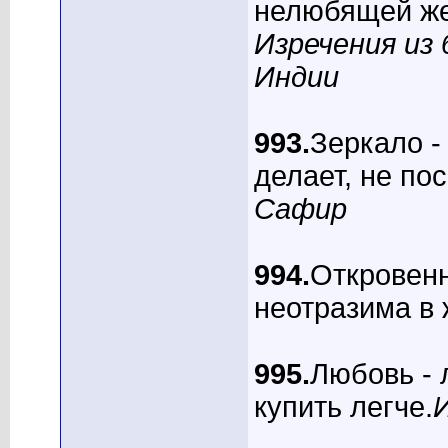
нелюбящей же
Изречения из
Индии
993.
Зеркало -
делает, не по
Сафир
994.
Откровенн
неотразима в
995.
Любовь - 
купить легче.
____________