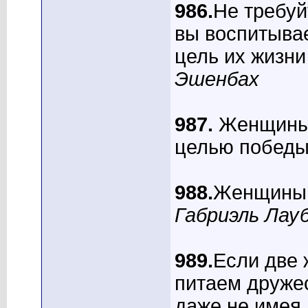
986.
Не требуй
вы воспитывае
цель их жизни
Эшенбах
987.
Женщины 
целью побед
988.
Женщины к
Габриэль Лау
989.
Если две 
питаем дружес
даже не имея 