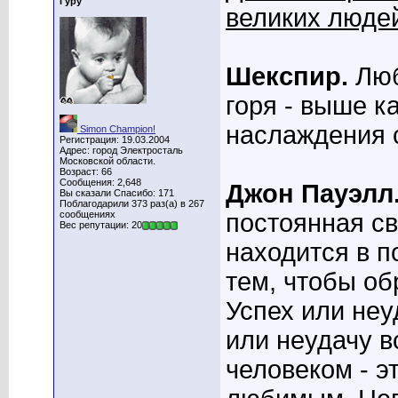
Гуру
великих люде
Шекспир.
Люб
горя - выше к
наслаждения 
Simon Champion!
Регистрация: 19.03.2004
Адрес: город Электросталь
Московской области.
Возраст: 66
Сообщения: 2,648
Джон Пауэлл
Вы сказали Спасибо: 171
Поблагодарили 373 раз(а) в 267
сообщениях
постоянная св
Вес репутации: 20
находится в п
тем, чтобы об
Успех или неу
или неудачу в
человеком - э