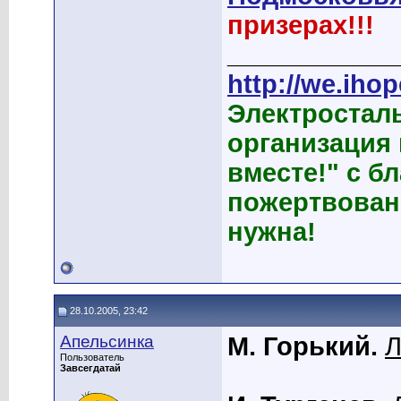
призерах!!!
____________
http://we.ihop
Электростал
организация
вместе!" с б
пожертвован
нужна!
28.10.2005, 23:42
Апельсинка
М. Горький.
Л
Пользователь
Завсегдатай