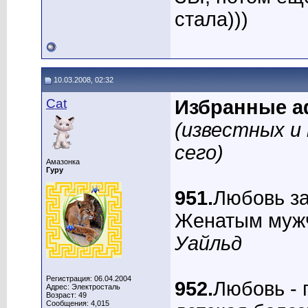
стала)))
10.03.2008, 02:32
Cat
Избранные а
(известных и
сего)
Амазонка
Гуру
951.
Любовь з
Женатым мужч
Уайльд
Регистрация: 06.04.2004
952.
Любовь - 
Адрес: Электросталь
Возраст: 49
Сообщения: 4,015