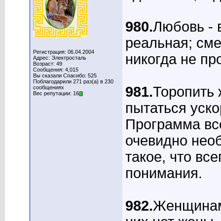
980.
Любовь - 
реальная; см
Регистрация: 06.04.2004
никогда не пр
Адрес: Электросталь
Возраст: 49
Сообщения: 4,015
Вы сказали Спасибо: 525
Поблагодарили 271 раз(а) в 230
981.
Тоpопить 
сообщениях
Вес репутации: 16
пытаться уско
Пpогpамма вс
очевидно нео
такое, что вс
понимания.
982.
Женщинам 