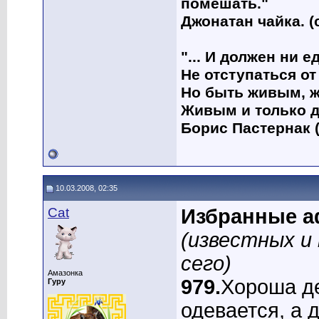
помешать."
Джонатан чайка. (
"... И должен ни 
Не отступаться от
Но быть живым, ж
Живым и только д
Борис Пастернак (
10.03.2008, 02:35
Cat
Избранные а
(известных и
сего)
Амазонка
979.
Хороша де
Гуру
одевается, а 