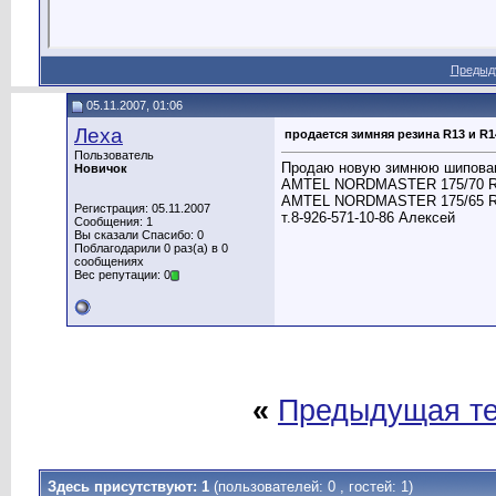
Предыд
05.11.2007, 01:06
Леха
продается зимняя резина R13 и R1
Пользователь
Продаю новую зимнюю шипован
Новичок
AMTEL NORDMASTER 175/70 R13 
AMTEL NORDMASTER 175/65 R14 
Регистрация: 05.11.2007
т.8-926-571-10-86 Алексей
Сообщения: 1
Вы сказали Спасибо: 0
Поблагодарили 0 раз(а) в 0
сообщениях
Вес репутации: 0
«
Предыдущая т
Здесь присутствуют: 1
(пользователей: 0 , гостей: 1)