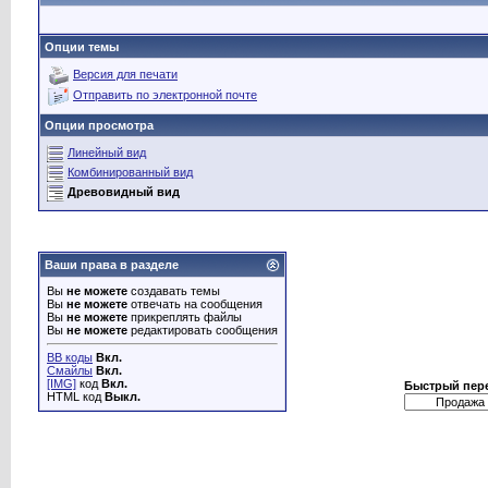
Опции темы
Версия для печати
Отправить по электронной почте
Опции просмотра
Линейный вид
Комбинированный вид
Древовидный вид
Ваши права в разделе
Вы
не можете
создавать темы
Вы
не можете
отвечать на сообщения
Вы
не можете
прикреплять файлы
Вы
не можете
редактировать сообщения
BB коды
Вкл.
Смайлы
Вкл.
[IMG]
код
Вкл.
Быстрый пер
HTML код
Выкл.