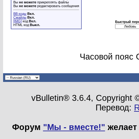
Вы
не можете
прикреплять файлы
Вы
не можете
редактировать сообщения
BB коды
Вкл.
Смайлы
Вкл.
[IMG]
код
Вкл.
Быстрый пер
HTML код
Выкл.
Часовой пояс 
vBulletin® 3.6.4, Copyright
Перевод:
Форум
"Мы - вместе!"
желает 