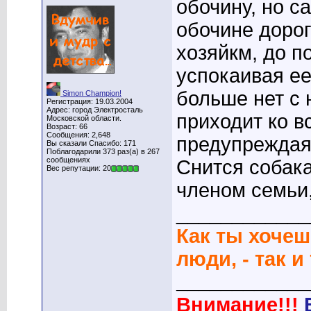
обочину, но с
обочине дорог
хозяйкм, до п
успокаивая ее
больше нет с 
Simon Champion!
Регистрация: 19.03.2004
Адрес: город Электросталь
приходит ко в
Московской области.
Возраст: 66
Сообщения: 2,648
предупреждая
Вы сказали Спасибо: 171
Поблагодарили 373 раз(а) в 267
сообщениях
Снится собак
Вес репутации: 20
членом семьи,
____________
Как ты хочеш
люди, - так и
____________
Внимание!!!