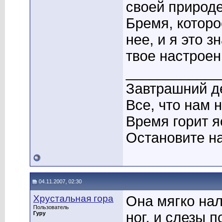
своей природе
Бремя, которо
нее, и я это з
твое настроен
____________
Завтрашний де
Все, что нам 
Время горит я
Остановите на
04.11.2007, 02:30
Хрустальная гора
Она мягко нал
Пользователь
ног, и слезы 
Гуру