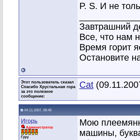
P. S. И не толь
____________
Завтрашний де
Все, что нам 
Время горит я
Остановите на
Этот пользователь сказал
Cat
(09.11.200
Спасибо Хрустальная гора
за это полезное
сообщение:
04.11.2007, 08:45
Игорь
Мою плеемянн
Администратор
машины, буква
Гуру