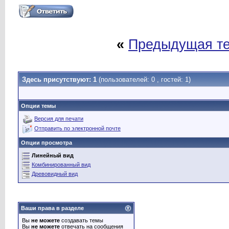
«
Предыдущая т
Здесь присутствуют: 1
(пользователей: 0 , гостей: 1)
Опции темы
Версия для печати
Отправить по электронной почте
Опции просмотра
Линейный вид
Комбинированный вид
Древовидный вид
Ваши права в разделе
Вы
не можете
создавать темы
Вы
не можете
отвечать на сообщения