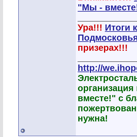
"Мы - вместе
____________
Ура!!!
Итоги 
Подмосковья
призерах!!!
____________
http://we.ihop
Электростал
организация
вместе!" с б
пожертвован
нужна!