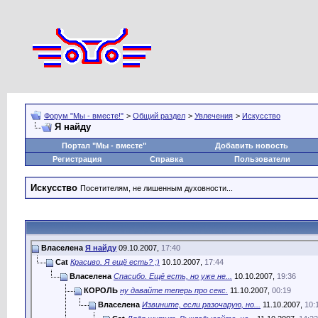
Форум "Мы - вместе!"
>
Общий раздел
>
Увлечения
>
Искусство
Я найду
Портал "Мы - вместе"
Добавить новость
Регистрация
Справка
Пользователи
Искусство
Посетителям, не лишенным духовности...
Власелена
Я найду
09.10.2007,
17:40
Cat
Красиво. Я ещё есть? ;)
10.10.2007,
17:44
Власелена
Спасибо. Ещё есть, но уже не...
10.10.2007,
19:36
КОРОЛЬ
ну давайте теперь про секс.
11.10.2007,
00:19
Власелена
Извините, если разочарую, но...
11.10.2007,
10: