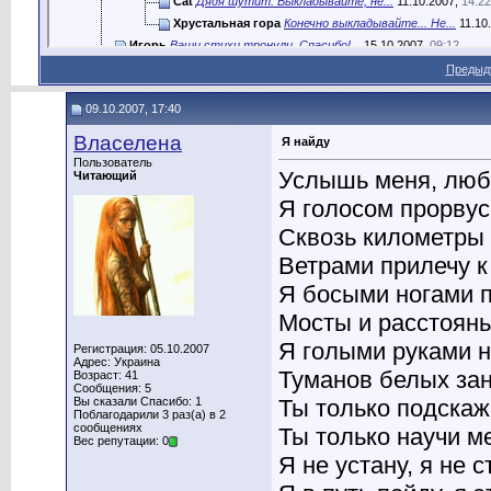
Cat
Дядя шутит. Выкладывайте, не...
11.10.2007,
14:22
Хрустальная гора
Конечно выкладывайте... Не...
11.10
Игорь
Ваши стихи тронули. Спасибо!...
15.10.2007,
09:12
Предыд
09.10.2007, 17:40
Власелена
Я найду
Пользователь
Услышь меня, люб
Читающий
Я голосом прорвусь
Сквозь километры 
Ветрами прилечу к
Я босыми ногами п
Мосты и расстоян
Я голыми руками н
Регистрация: 05.10.2007
Адрес: Украина
Туманов белых зан
Возраст: 41
Сообщения: 5
Вы сказали Спасибо: 1
Ты только подскажи
Поблагодарили 3 раз(а) в 2
сообщениях
Ты только научи м
Вес репутации: 0
Я не устану, я не с