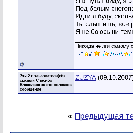
Я в путь пойду, я э
Под белым снегоп
Идти я буду, сколь
Ты слышишь, всё р
Я не боюсь ни темн
________________
Никогда не лги самому 
Эти 2 пользователя(ей)
ZUZYA
(09.10.2007
сказали Спасибо
Власелена за это полезное
сообщение:
«
Предыдущая т