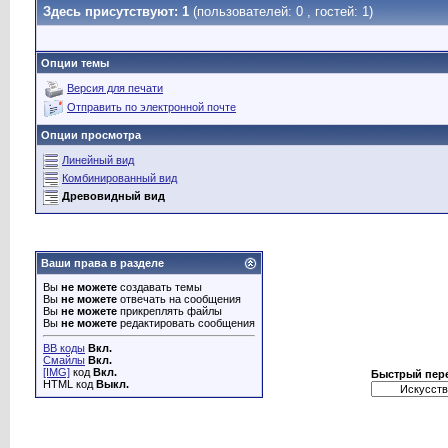
Здесь присутствуют: 1
(пользователей: 0 , гостей: 1)
Опции темы
Версия для печати
Отправить по электронной почте
Опции просмотра
Линейный вид
Комбинированный вид
Древовидный вид
Ваши права в разделе
Вы
не можете
создавать темы
Вы
не можете
отвечать на сообщения
Вы
не можете
прикреплять файлы
Вы
не можете
редактировать сообщения
BB коды
Вкл.
Смайлы
Вкл.
[IMG]
код
Вкл.
Быстрый пер
HTML код
Выкл.