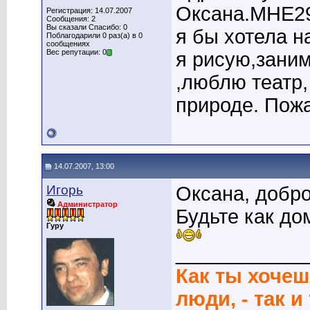
Оксана.МНЕ29
Регистрация: 14.07.2007
Сообщения: 2
Вы сказали Спасибо: 0
я бы хотела н
Поблагодарили 0 раз(а) в 0
сообщениях
Вес репутации: 0
я рисую,зани
,люблю театр
природе. Пожа
14.07.2007, 13:00
Игорь
Оксана, добр
Администратор
Будьте как до
Гуру
____________
Как ты хочеш
люди, - так и