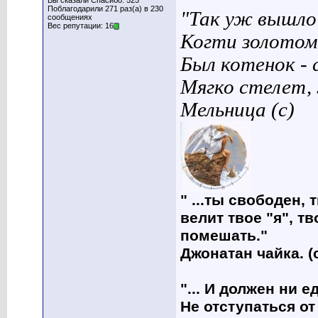
Вы сказали Спасибо: 525
Поблагодарили 271 раз(а) в 230
"Так уж вышло 
сообщениях
Вес репутации: 16
Когти золотом
Был котенок - 
Мягко стелет,
Мельница (с)
" ...ты свободен, 
велит твое "я", т
помешать."
Джонатан чайка. (
"... И должен ни 
Не отступаться от