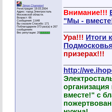
____________
Simon Champion!
Регистрация: 19.03.2004
Внимание!!!
Адрес: город Электросталь
Московской области.
Возраст: 66
"Мы - вместе
Сообщения: 2,648
Вы сказали Спасибо: 171
Поблагодарили 373 раз(а) в 267
____________
сообщениях
Вес репутации: 20
Ура!!!
Итоги 
Подмосковья
призерах!!!
____________
http://we.ihop
Электростал
организация
вместе!" с б
пожертвован
нужна!