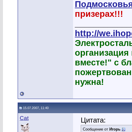
Подмосковья
призерах!!!
____________
http://we.ihop
Электростал
организация
вместе!" с б
пожертвован
нужна!
15.07.2007, 11:40
Cat
Цитата:
Сообщение от
Игорь