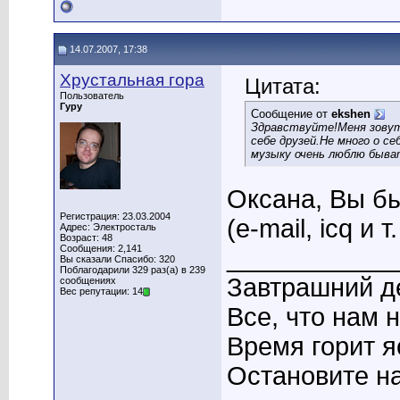
14.07.2007, 17:38
Хрустальная гора
Цитата:
Пользователь
Гуру
Сообщение от
ekshen
Здравствуйте!Меня зовут
себе друзей.Не много о с
музыку очень люблю быва
Оксана, Вы бы
Регистрация: 23.03.2004
(e-mail, icq и т.
Адрес: Электросталь
Возраст: 48
Сообщения: 2,141
____________
Вы сказали Спасибо: 320
Поблагодарили 329 раз(а) в 239
Завтрашний де
сообщениях
Вес репутации: 14
Все, что нам 
Время горит я
Остановите на