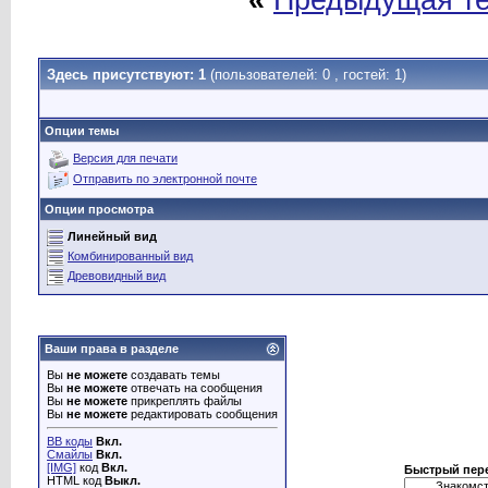
«
Предыдущая т
Здесь присутствуют: 1
(пользователей: 0 , гостей: 1)
Опции темы
Версия для печати
Отправить по электронной почте
Опции просмотра
Линейный вид
Комбинированный вид
Древовидный вид
Ваши права в разделе
Вы
не можете
создавать темы
Вы
не можете
отвечать на сообщения
Вы
не можете
прикреплять файлы
Вы
не можете
редактировать сообщения
BB коды
Вкл.
Смайлы
Вкл.
[IMG]
код
Вкл.
Быстрый пер
HTML код
Выкл.