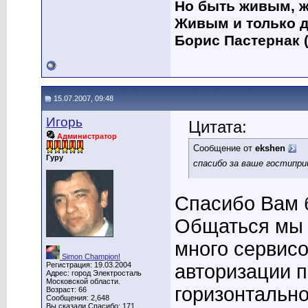
Но быть живым, ж
Живым и только д
Борис Пастернак (
15.07.2007, 09:48
Игорь
Цитата:
Администратор
Сообщение от
ekshen
Гуру
спасибо за ваше гостиприи
Спасибо Вам б
Общаться мы 
много сервис
Simon Champion!
Регистрация: 19.03.2004
авторизации п
Адрес: город Электросталь
Московской области.
горизонтальн
Возраст: 66
Сообщения: 2,648
Вы сказали Спасибо: 171