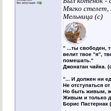
Был котенок - 
Вес репутации: 16
Мягко стелет,
Мельница (с)
" ...ты свободен, 
велит твое "я", т
помешать."
Джонатан чайка. (
"... И должен ни 
Не отступаться от
Но быть живым, ж
Живым и только д
Борис Пастернак (