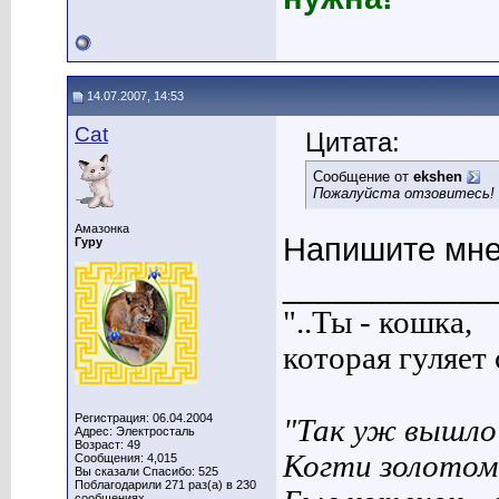
14.07.2007, 14:53
Cat
Цитата:
Сообщение от
ekshen
Пожалуйста отзовитесь!
Амазонка
Напишите мне
Гуру
____________
"..Ты - кошка,
которая гуляет с
Регистрация: 06.04.2004
"Так уж вышло 
Адрес: Электросталь
Возраст: 49
Когти золотом
Сообщения: 4,015
Вы сказали Спасибо: 525
Поблагодарили 271 раз(а) в 230
сообщениях