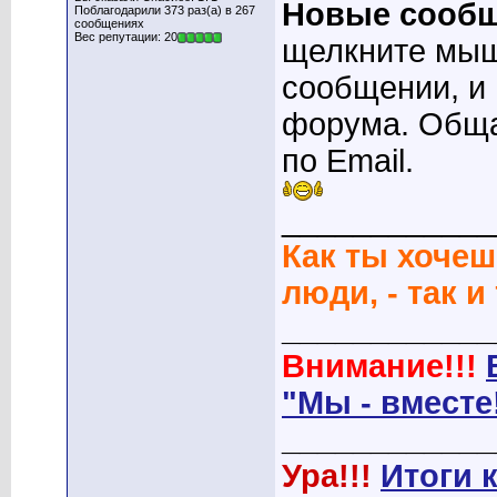
Новые сооб
Поблагодарили 373 раз(а) в 267
сообщениях
Вес репутации: 20
щелкните мы
сообщении, и
форума. Обща
по Email.
____________
Как ты хочеш
люди, - так и
____________
Внимание!!!
"Мы - вместе
____________
Ура!!!
Итоги 