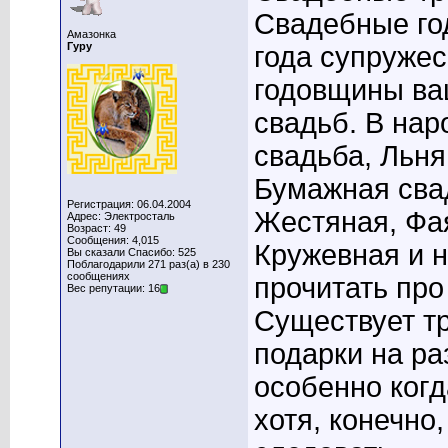
Свадебные го
Амазонка
Гуру
года супруже
годовщины ва
свадьб. В нар
свадьба, Льня
Бумажная свад
Регистрация: 06.04.2004
Жестяная, Фа
Адрес: Электросталь
Возраст: 49
Сообщения: 4,015
Кружевная и н
Вы сказали Спасибо: 525
Поблагодарили 271 раз(а) в 230
сообщениях
прочитать про
Вес репутации: 16
Существует т
подарки на р
особенно ког
хотя, конечно