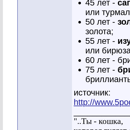
45 лет -
са
или турмал
50 лет -
зо
золота;
55 лет -
из
или бирюза
60 лет - б
75 лет -
бр
бриллианты
источник:
http://www.5po
____________
"..Ты - кошка,