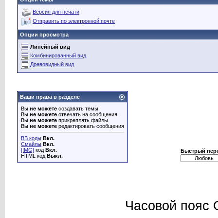
Версия для печати
Отправить по электронной почте
Опции просмотра
Линейный вид
Комбинированный вид
Древовидный вид
Ваши права в разделе
Вы
не можете
создавать темы
Вы
не можете
отвечать на сообщения
Вы
не можете
прикреплять файлы
Вы
не можете
редактировать сообщения
BB коды
Вкл.
Смайлы
Вкл.
[IMG]
код
Вкл.
Быстрый пер
HTML код
Выкл.
Часовой пояс 