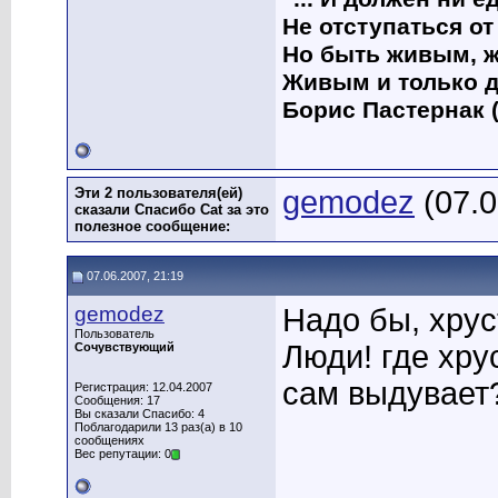
Не отступаться от
Но быть живым, ж
Живым и только д
Борис Пастернак (
Эти 2 пользователя(ей)
gemodez
(07.0
сказали Спасибо Cat за это
полезное сообщение:
07.06.2007, 21:19
gemodez
Надо бы, хрус
Пользователь
Люди! где хру
Сочувствующий
сам выдувает
Регистрация: 12.04.2007
Сообщения: 17
Вы сказали Спасибо: 4
Поблагодарили 13 раз(а) в 10
сообщениях
Вес репутации: 0