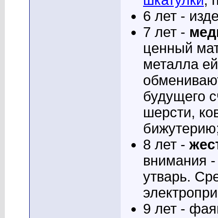
6 лет - изд
7 лет -
мед
ценный мат
металла ей
обмениваю
будущего с
шерсти, ко
бижутерию
8 лет -
жес
внимания -
утварь. Ср
электропри
9 лет - фа