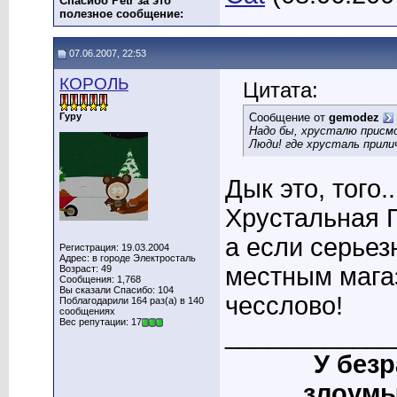
Спасибо Petr за это
полезное сообщение:
07.06.2007, 22:53
КОРОЛЬ
Цитата:
Гуру
Сообщение от
gemodez
Надо бы, хрусталю присм
Люди! где хрусталь прил
Дык это, того.
Хрустальная Г
а если серьезн
Регистрация: 19.03.2004
Адрес: в городе Электросталь
местным магаз
Возраст: 49
Сообщения: 1,768
Вы сказали Спасибо: 104
чесслово!
Поблагодарили 164 раз(а) в 140
сообщениях
Вес репутации: 17
____________
У без
злоумы