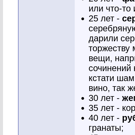
или что-то 
25 лет -
се
серебряную
дарили се
торжеству 
вещи, напр
сочинений 
кстати шам
вино, так 
30 лет -
же
35 лет - к
40 лет -
ру
гранаты;