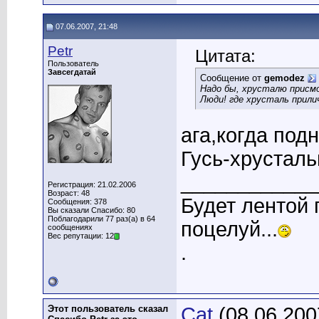
07.06.2007, 21:48
Petr
Цитата:
Пользователь
Завсегдатай
Сообщение от
gemodez
Надо бы, хрусталю присм
Люди! где хрусталь прил
ага,когда под
Гусь-хрустал
____________
Регистрация: 21.02.2006
Возраст: 48
Будет лентой
Сообщения: 378
Вы сказали Спасибо: 80
Поблагодарили 77 раз(а) в 64
поцелуй...
сообщениях
Вес репутации: 12
.
Этот пользователь сказал
Cat
(08.06.200