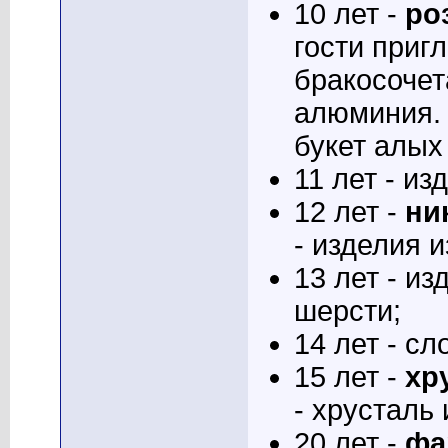
10 лет -
ро
гости приг
бракосочет
алюминия.
букет алых 
11 лет - из
12 лет -
ни
- изделия 
13 лет - из
шерсти;
14 лет - сл
15 лет -
хр
- хрусталь 
20 лет -
фа