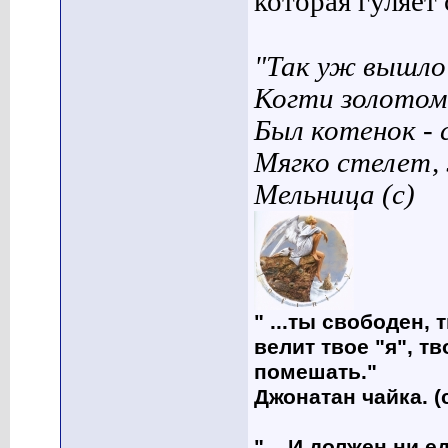
которая гуляет с
"Так уж вышло 
Когти золотом
Был котенок - 
Мягко стелет,
Мельница (с)
" ...ты свободен, 
велит твое "я", т
помешать."
Джонатан чайка. (
"... И должен ни 