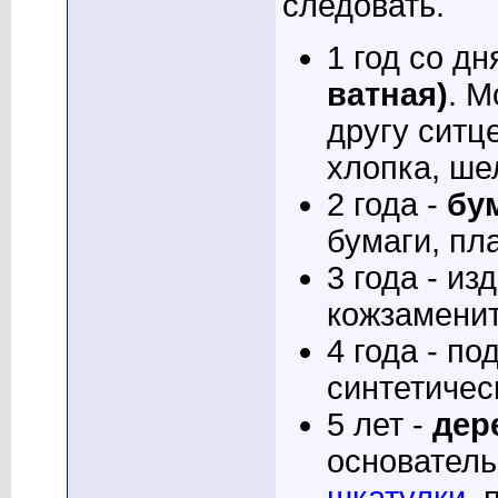
следовать.
1 год со д
ватная)
. М
другу ситц
хлопка, ше
2 года -
бу
бумаги, пл
3 года - из
кожзаменит
4 года - по
синтетичес
5 лет -
дер
основатель
шкатулки
, 