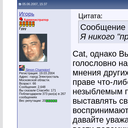
05.06.2007, 15:37
Игорь
Цитата:
Администратор
Сообщение
Гуру
Я никого "п
Cat, однако Вы
голословно н
Simon Champion!
мнения других
Регистрация: 19.03.2004
Адрес: город Электросталь
праве что-либ
Московской области.
Возраст: 66
Сообщения: 2,648
незыблемым п
Вы сказали Спасибо: 171
Поблагодарили 373 раз(а) в 267
сообщениях
выставлять св
Вес репутации: 20
воспринимают 
давайте уважа