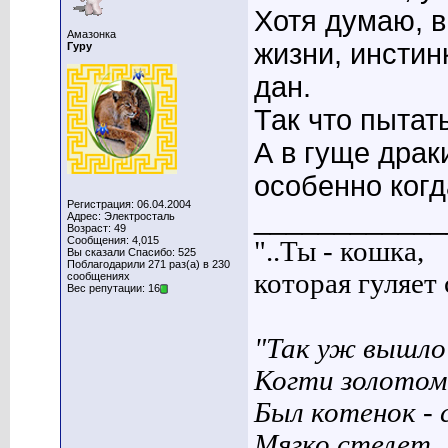
Хотя думаю, в
Амазонка
жизни, инстинк
Гуру
дан.
Так что пытат
А в гуще драк
особенно когд
Регистрация: 06.04.2004
____________
Адрес: Электросталь
Возраст: 49
Сообщения: 4,015
"..Ты - кошка,
Вы сказали Спасибо: 525
Поблагодарили 271 раз(а) в 230
которая гуляет с
сообщениях
Вес репутации: 16
"Так уж вышло 
Когти золотом
Был котенок - 
Мягко стелет,