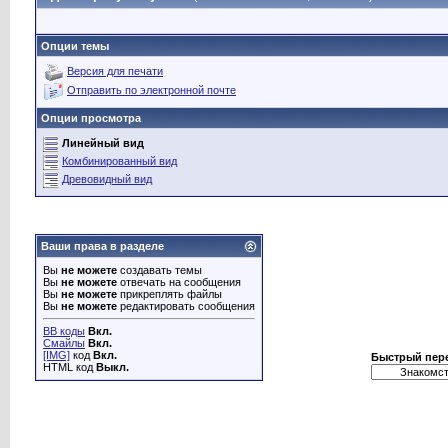
Опции темы
Версия для печати
Отправить по электронной почте
Опции просмотра
Линейный вид
Комбинированный вид
Древовидный вид
Ваши права в разделе
Вы
не можете
создавать темы
Вы
не можете
отвечать на сообщения
Вы
не можете
прикреплять файлы
Вы
не можете
редактировать сообщения
BB коды
Вкл.
Смайлы
Вкл.
[IMG]
код
Вкл.
Быстрый пер
HTML код
Выкл.