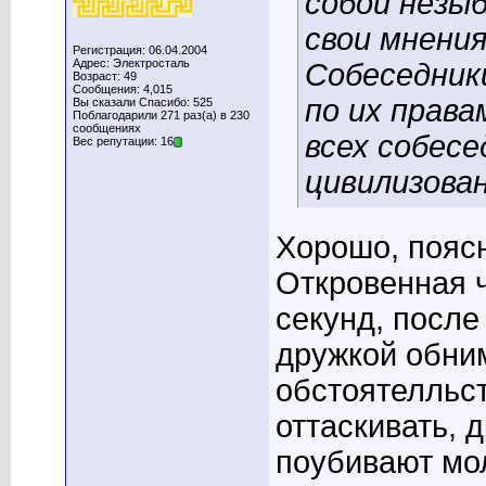
собой незы
свои мнения
Регистрация: 06.04.2004
Адрес: Электросталь
Собеседник
Возраст: 49
Сообщения: 4,015
по их права
Вы сказали Спасибо: 525
Поблагодарили 271 раз(а) в 230
сообщениях
всех собесе
Вес репутации: 16
цивилизован
Хорошо, пояс
Откровенная ч
секунд, после
дружкой обним
обстоятелльс
оттаскивать, д
поубивают мол