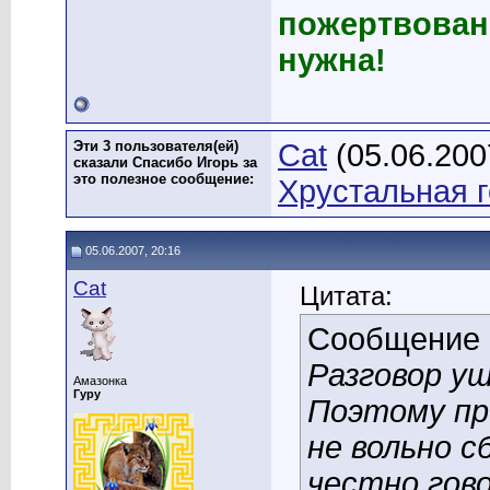
пожертвован
нужна!
Эти 3 пользователя(ей)
Cat
(05.06.200
сказали Спасибо Игорь за
это полезное сообщение:
Хрустальная 
05.06.2007, 20:16
Cat
Цитата:
Сообщение
Разговор уш
Амазонка
Гуру
Поэтому пр
не вольно сб
честно гово