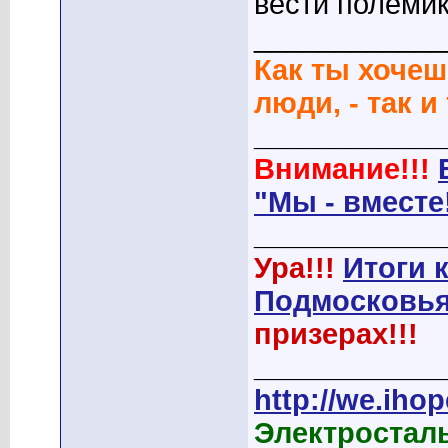
вести полемик
____________
Как ты хочеш
люди, - так и
____________
Внимание!!!
"Мы - вместе
____________
Ура!!!
Итоги 
Подмосковья
призерах!!!
____________
http://we.ihop
Электростал