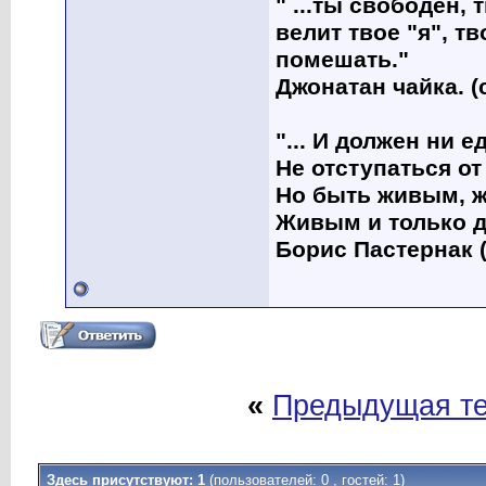
" ...ты свободен, 
велит твое "я", т
помешать."
Джонатан чайка. (
"... И должен ни 
Не отступаться от
Но быть живым, ж
Живым и только д
Борис Пастернак (
«
Предыдущая т
Здесь присутствуют: 1
(пользователей: 0 , гостей: 1)