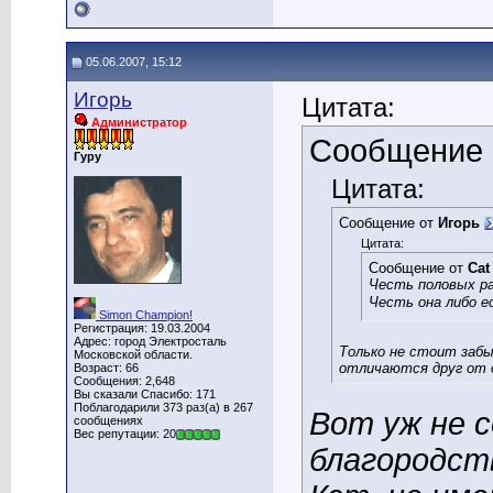
05.06.2007, 15:12
Игорь
Цитата:
Администратор
Сообщение
Гуру
Цитата:
Сообщение от
Игорь
Цитата:
Сообщение от
Cat
Честь половых ра
Честь она либо ес
Simon Champion!
Регистрация: 19.03.2004
Адрес: город Электросталь
Только не стоит забы
Московской области.
отличаются друг от 
Возраст: 66
Сообщения: 2,648
Вы сказали Спасибо: 171
Поблагодарили 373 раз(а) в 267
Вот уж не с
сообщениях
Вес репутации: 20
благородст