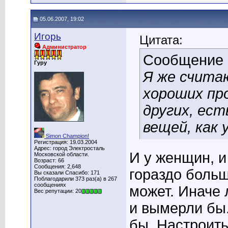
05.06.2007, 19:02
Игорь
Цитата:
Администратор
Сообщение
Гуру
Я же считаю
хороших про
других, ест
вещей, как у
Simon Champion!
Регистрация: 19.03.2004
Адрес: город Электросталь
И у женщин, 
Московской области.
Возраст: 66
Сообщения: 2,648
гораздо больш
Вы сказали Спасибо: 171
Поблагодарили 373 раз(а) в 267
сообщениях
может. Иначе 
Вес репутации: 20
и вымерли бы
бы. Настроит