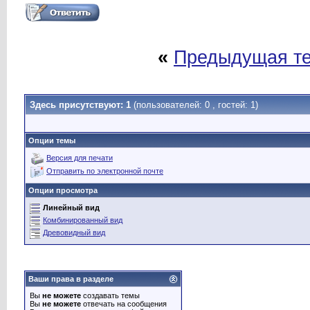
«
Предыдущая т
Здесь присутствуют: 1
(пользователей: 0 , гостей: 1)
Опции темы
Версия для печати
Отправить по электронной почте
Опции просмотра
Линейный вид
Комбинированный вид
Древовидный вид
Ваши права в разделе
Вы
не можете
создавать темы
Вы
не можете
отвечать на сообщения