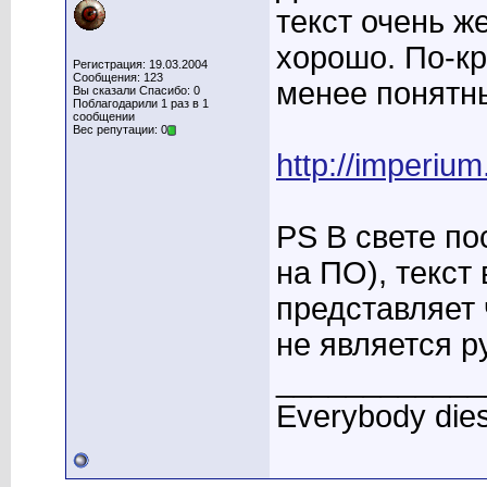
текст очень ж
хорошо. По-кр
Регистрация: 19.03.2004
Сообщения: 123
менее понятны
Вы сказали Спасибо: 0
Поблагодарили 1 раз в 1
сообщении
Вес репутации: 0
http://imperium
PS В свете по
на ПО), текст
представляет 
не является р
____________
Everybody dies