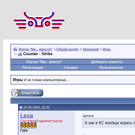
Форум "Мы - вместе!"
>
Общий раздел
>
Увлечения
>
Игры
Counter - Strike
Портал "Мы - вместе"
Добавить новость
Регистрация
Справка
Пользователи
Игры
И не только компьютерные...
20.09.2004, 22:32
Lexa
Цитата:
Системный администратор
А как в КС вообще играть-т
Гуру