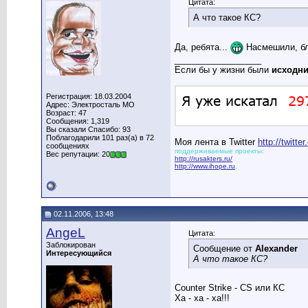
Цитата:
А что такое КС?
Да, ребята...
Насмешили, б
__________________
Если бы у жизни были
исходн
Регистрация: 18.03.2004
Адрес: Электросталь МО
Возраст: 47
Сообщения: 1,319
Вы сказали Спасибо: 93
Поблагодарили 101 раз(а) в 72
Моя лента в Twitter
http://twitt
сообщениях
поддерживаемые проекты:
Вес репутации: 20
http://rusakters.ru/
http://www.ihope.ru
,
02.11.2006, 13:48
AngeL
Цитата:
Заблокирован
Сообщение от
Alexander
Интересующийся
А что такое КС?
Counter Strike - CS или КС
Ха - ха - ха!!!