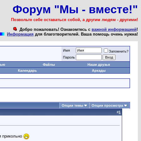
Форум "Мы - вместе!"
Позвольте себе оставаться собой, а другим людям - другими!
Добро пожаловать! Ознакомтесь с
важной информацией
!
Информация
для благотворителей. Ваша помощь очень нужна!
Имя
Запомнить?
Пароль
тью
Файлы
Наши друзья
Календарь
Аркады
Опции темы
Опции просмотра
#
1
 и прикольно