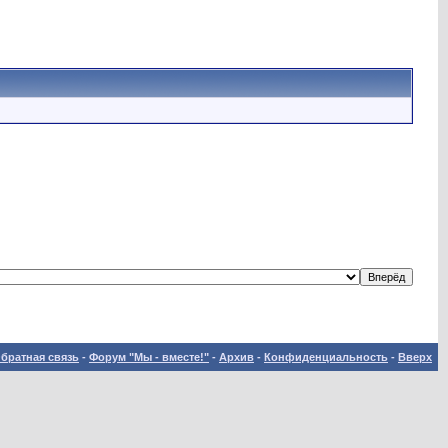
братная связь
-
Форум "Мы - вместе!"
-
Архив
-
Конфиденциальность
-
Вверх