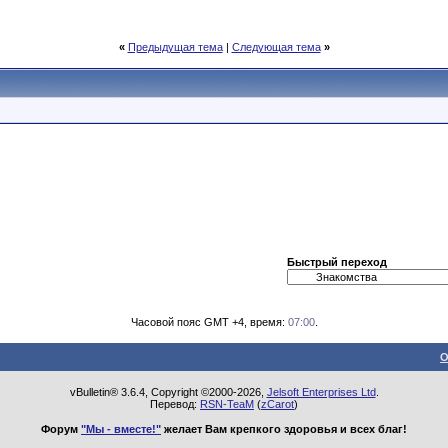
«
Предыдущая тема
|
Следующая тема
»
Быстрый переход
Часовой пояс GMT +4, время:
07:00
.
О
vBulletin® 3.6.4, Copyright ©2000-2026,
Jelsoft Enterprises Ltd
.
Перевод:
RSN-TeaM
(
zCarot
)
Форум
"Мы - вместе!"
желает Вам крепкого здоровья и всех благ!