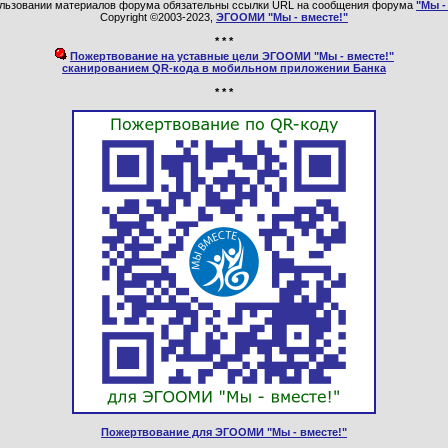
льзовании материалов форума обязательны ссылки URL на сообщения форума
"Мы -
Copyright ©2003-2023,
ЭГООМИ "Мы - вместе!"
* * *
Пожертвование на уставные цели ЭГООМИ "Мы - вместе!"
сканированием QR-кода в мобильном приложении Банка
* * *
Пожертвование для ЭГООМИ "Мы - вместе!"