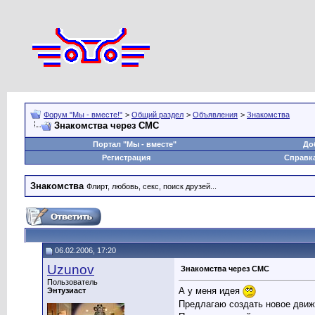
Форум "Мы - вместе!"
>
Общий раздел
>
Объявления
>
Знакомства
Знакомства через СМС
Портал "Мы - вместе"
До
Регистрация
Справк
Знакомства
Флирт, любовь, секс, поиск друзей...
06.02.2006, 17:20
Uzunov
Знакомства через СМС
Пользователь
А у меня идея
Энтузиаст
Предлагаю создать новое движ