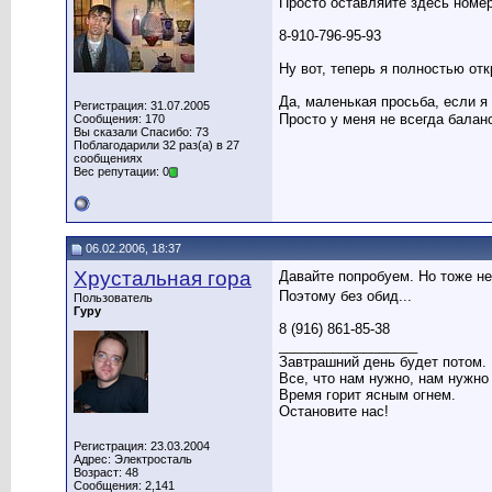
Просто оставляйте здесь номер
8-910-796-95-93
Ну вот, теперь я полностью от
Да, маленькая просьба, если я
Регистрация: 31.07.2005
Просто у меня не всегда бала
Сообщения: 170
Вы сказали Спасибо: 73
Поблагодарили 32 раз(а) в 27
сообщениях
Вес репутации: 0
06.02.2006, 18:37
Хрустальная гора
Давайте попробуем. Но тоже н
Поэтому без обид...
Пользователь
Гуру
8 (916) 861-85-38
__________________
Завтрашний день будет потом.
Все, что нам нужно, нам нужно
Время горит ясным огнем.
Остановите нас!
Регистрация: 23.03.2004
Адрес: Электросталь
Возраст: 48
Сообщения: 2,141