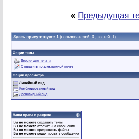
«
Предыдущая т
Здесь присутствуют: 1
(пользователей: 0 , гостей: 1)
Опции темы
Версия для печати
Отправить по электронной почте
Опции просмотра
Линейный вид
Комбинированный вид
Древовидный вид
Ваши права в разделе
Вы
не можете
создавать темы
Вы
не можете
отвечать на сообщения
Вы
не можете
прикреплять файлы
Вы
не можете
редактировать сообщения