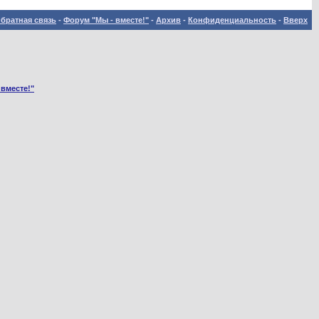
братная связь
-
Форум "Мы - вместе!"
-
Архив
-
Конфиденциальность
-
Вверх
 вместе!"