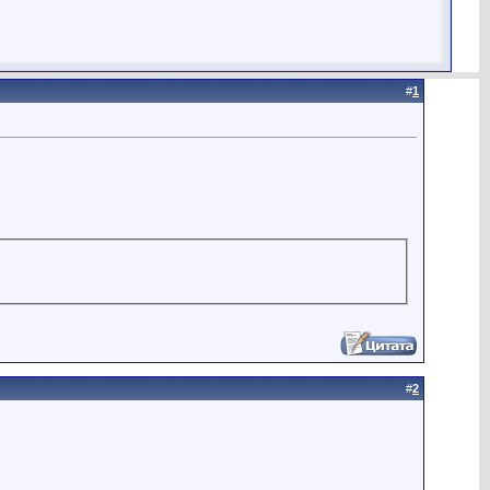
#
1
#
2