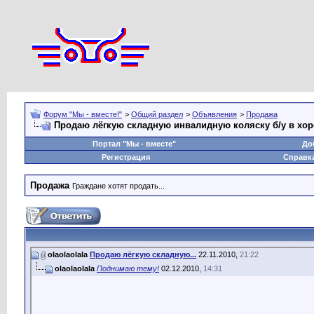
Форум "Мы - вместе!"
>
Общий раздел
>
Объявления
>
Продажа
Продаю лёгкую складную инвалидную коляску б/у в хор
Портал "Мы - вместе"
До
Регистрация
Справк
Продажа
Граждане хотят продать...
olaolaolala
Продаю лёгкую складную...
22.11.2010,
21:22
olaolaolala
Поднимаю тему!
02.12.2010,
14:31