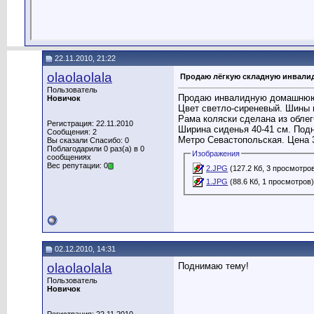
22.11.2010, 21:22
olaolaolala
Продаю лёгкую складную инвалидн
Пользователь
Продаю инвалидную домашнюю 
Новичок
Цвет светло-сиреневый. Шины н
Рама коляски сделана из облег
Регистрация: 22.11.2010
Ширина сиденья 40-41 см. Под
Сообщения: 2
Метро Севастопольская. Цена 
Вы сказали Спасибо: 0
Поблагодарили 0 раз(а) в 0
Изображения
сообщениях
Вес репутации: 0
2.JPG
(127.2 Кб, 3 просмотро
1.JPG
(88.6 Кб, 1 просмотров
02.12.2010, 14:31
olaolaolala
Поднимаю тему!
Пользователь
Новичок