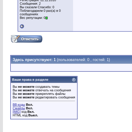
Регистрация: 22.11.2010
Сообщения: 2
Вы сказали Спасибо: 0
Поблагодарили 0 раз(а) в 0
сообщениях
Вес репутации: 0
Здесь присутствуют: 1
(пользователей: 0 , гостей: 1)
Ваши права в разделе
Вы
не можете
создавать темы
Вы
не можете
отвечать на сообщения
Вы
не можете
прикреплять файлы
Вы
не можете
редактировать сообщения
BB коды
Вкл.
Смайлы
Вкл.
[IMG]
код
Вкл.
HTML код
Выкл.