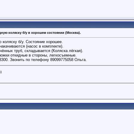
ую коляску б/у в хорошем состоянии (Москва).
коляску б/у. Состояние хорошее.
акачиваются (насос в комплекте).
чённых труб, складывается (Коляска лёгкая).
ножки откидные в стороны, легкосъемные.
3300. Звонить по телефону 89099775058 Ольга.
в)
)