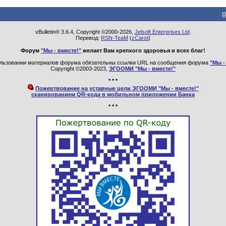
О
vBulletin® 3.6.4, Copyright ©2000-2026,
Jelsoft Enterprises Ltd
.
Перевод:
RSN-TeaM
(
zCarot
)
Форум
"Мы - вместе!"
желает Вам крепкого здоровья и всех благ!
льзовании материалов форума обязательны ссылки URL на сообщения форума
"Мы -
Copyright ©2003-2023,
ЭГООМИ "Мы - вместе!"
* * *
Пожертвование на уставные цели ЭГООМИ "Мы - вместе!"
сканированием QR-кода в мобильном приложении Банка
* * *