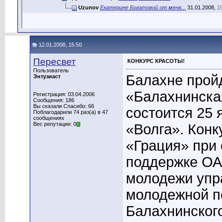
Uzunov
Екатерине Богатовой от меня...
31.01.2008,
1
12.01.2008, 15:50
Пересвет
КОНКУРС КРАСОТЫ!
Пользователь
Балахне прой
Энтузиаст
«Балахнинска
Регистрация: 03.04.2006
Сообщения: 186
Вы сказали Спасибо: 66
состоится 25 
Поблагодарили 74 раз(а) в 47
сообщениях
Вес репутации: 0
«Волга». Кон
«Грация» при
поддержке ОА
молодежи упр
молодежной п
Балахнинского