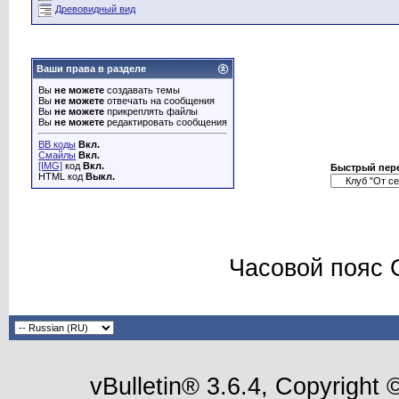
Древовидный вид
Ваши права в разделе
Вы
не можете
создавать темы
Вы
не можете
отвечать на сообщения
Вы
не можете
прикреплять файлы
Вы
не можете
редактировать сообщения
BB коды
Вкл.
Смайлы
Вкл.
[IMG]
код
Вкл.
Быстрый пер
HTML код
Выкл.
Часовой пояс 
vBulletin® 3.6.4, Copyright