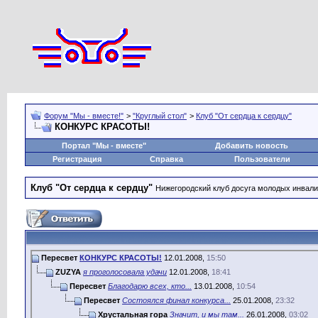
Форум "Мы - вместе!"
>
"Круглый стол"
>
Клуб "От сердца к сердцу"
КОНКУРС КРАСОТЫ!
Портал "Мы - вместе"
Добавить новость
Регистрация
Справка
Пользователи
Клуб "От сердца к сердцу"
Нижегородский клуб досуга молодых инвал
Пересвет
КОНКУРС КРАСОТЫ!
12.01.2008,
15:50
ZUZYA
я проголосовала удачи
12.01.2008,
18:41
Пересвет
Благодарю всех, кто...
13.01.2008,
10:54
Пересвет
Состоялся финал конкурса...
25.01.2008,
23:32
Хрустальная гора
Значит, и мы там...
26.01.2008,
03:02