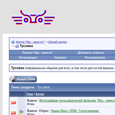
Форум "Мы - вместе!"
>
Общий раздел
Тусовка
Портал "Мы - вместе"
Добавить новость
Регистрация
Справка
Пользователи
Тусовка
Неформальное общение для всех, в том числе для гостей форума..
Темы раздела
: Тусовка
Тема
/
Автор
Важно:
Фотографии пользователей форума "Мы - вмест
Игорь
Важно: Опрос:
Наша Мисс-2006. Голосование.
Игорь