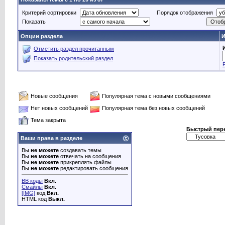
Критерий сортировки
Порядок отображения
Показать
Опции раздела
И
Отметить раздел прочитанным
Показать родительский раздел
Новые сообщения
Популярная тема с новыми сообщениями
Нет новых сообщений
Популярная тема без новых сообщений
Тема закрыта
Быстрый пер
Ваши права в разделе
Вы
не можете
создавать темы
Вы
не можете
отвечать на сообщения
Вы
не можете
прикреплять файлы
Вы
не можете
редактировать сообщения
BB коды
Вкл.
Смайлы
Вкл.
[IMG]
код
Вкл.
HTML код
Выкл.