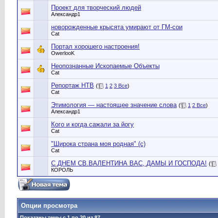
Проект для творческий людей
Александр1
новорожденные крысята умирают от ГМ-сои
Cat
Портал хорошего настроения!
OwerlooK
Неопознанные Ископаемые Объекты
Cat
Репортаж НТВ
(
1
2
3
Все
)
Cat
Этимология — настоящее значение слова
(
1
2
Все
)
Александр1
Кого и когда сажали за йогу
Cat
"Широка страна моя родная" (с)
Cat
С ДНЕМ СВ.ВАЛЕНТИНА ВАС, ДАМЫ И ГОСПОДА!
(
КОРОЛЬ
Опции просмотра
Показаны темы с 1 по 20 из 87