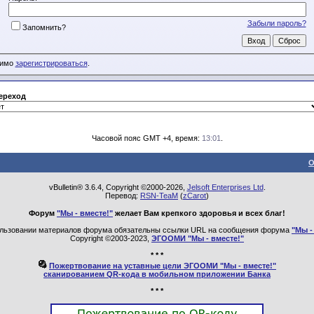
Забыли пароль?
Запомнить?
димо
зарегистрироваться
.
ереход
Часовой пояс GMT +4, время:
13:01
.
О
vBulletin® 3.6.4, Copyright ©2000-2026,
Jelsoft Enterprises Ltd
.
Перевод:
RSN-TeaM
(
zCarot
)
Форум
"Мы - вместе!"
желает Вам крепкого здоровья и всех благ!
льзовании материалов форума обязательны ссылки URL на сообщения форума
"Мы -
Copyright ©2003-2023,
ЭГООМИ "Мы - вместе!"
* * *
Пожертвование на уставные цели ЭГООМИ "Мы - вместе!"
сканированием QR-кода в мобильном приложении Банка
* * *