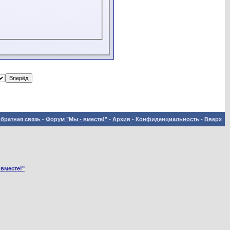
братная связь
-
Форум "Мы - вместе!"
-
Архив
-
Конфиденциальность
-
Вверх
 вместе!"