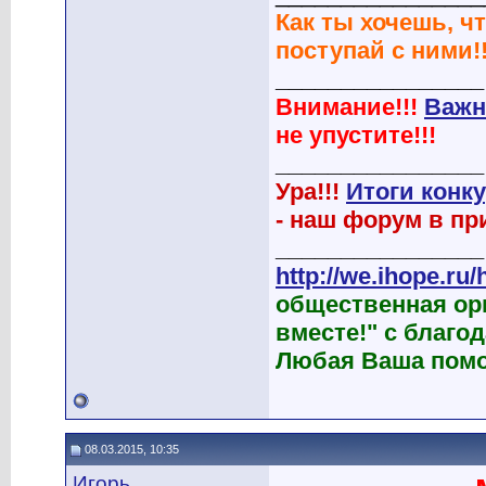
Как ты хочешь, чт
поступай с ними!!
________________
Внимание!!!
Важн
не упустите!!!
________________
Ура!!!
Итоги конк
- наш форум в при
________________
http://we.ihope.ru/
общественная ор
вместе!" с благ
Любая Ваша помо
08.03.2015, 10:35
Игорь