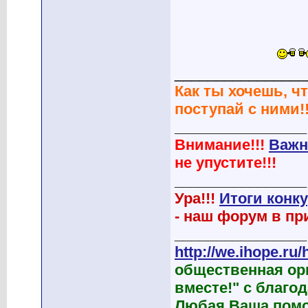
________________
Как ты хочешь, чт
поступай с ними!!
________________
Внимание!!!
Важн
не упустите!!!
________________
Ура!!!
Итоги конк
- наш форум в при
________________
http://we.ihope.ru/
общественная ор
вместе!" с благ
Любая Ваша помо