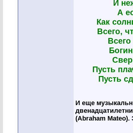
И не
А е
Как солн
Всего, ч
Всего
Богин
Свеp
Пусть пла
Пусть сд
И еще музыкальн
двенадцатилетни
(Abraham Mateo). 