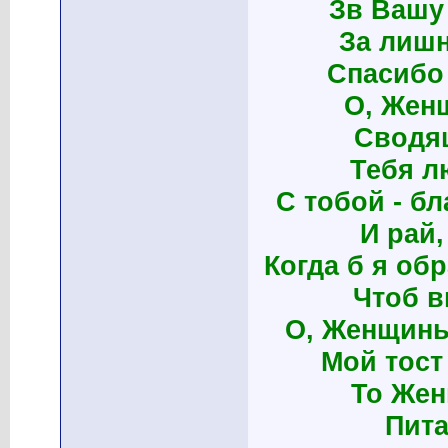
Зв Вашу
За лишн
Спасибо
О, Жен
Сводящ
Тебя л
С тобой - бл
И рай,
Когда б я обр
Чтоб в
О, Женщины
Мой тост
То Жен
Пит