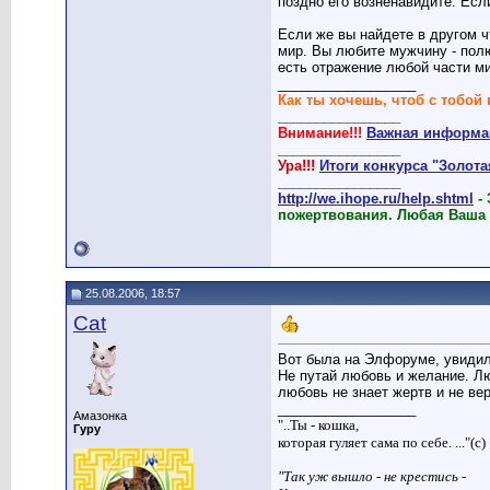
поздно его возненавидите. Есл
Если же вы найдете в другом ч
мир. Вы любите мужчину - пол
есть отражение любой части ми
__________________
Как ты хочешь, чтоб с тобой 
________________
Внимание!!!
Важная информац
________________
Ура!!!
Итоги конкурса "Золот
________________
http://we.ihope.ru/help.shtml
-
пожертвования. Любая Ваша
25.08.2006, 18:57
Cat
Вот была на Элфоруме, увидил
Не путай любовь и желание. Лю
любовь не знает жертв и не вер
__________________
Амазонка
"..Ты - кошка,
Гуру
которая гуляет сама по себе. ..."(с)
"Так уж вышло - не крестись -