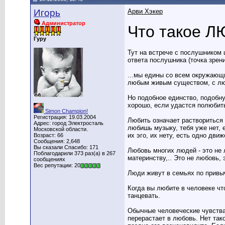
Игорь
Арви Хэкер
Администратор
Что такое 
Гуру
Тут на встрече с послушником 
ответа послушника (точка зрени
...мы едины со всем окружающи
любым живым существом, с лю
Hо подобное единство, подобн
хорошо, если удастся полюбить
Simon Champion!
Регистрация: 19.03.2004
Любить означает раствориться 
Адрес: город Электросталь
любишь музыку, тебя уже нет, 
Московской области.
их эго, их нету, есть одно дви
Возраст: 66
Сообщения: 2,648
Вы сказали Спасибо: 171
Любовь многих людей - это не 
Поблагодарили 373 раз(а) в 267
материнству,.. Это не любовь,
сообщениях
Вес репутации: 20
Люди живут в семьях по привыч
Когда вы любите в человеке что
танцевать.
Обычные человеческие чувства
перерастает в любовь. Hет тако