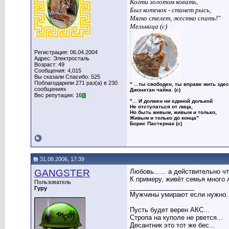
Когти золотом ковать,
Был котенок - станет рысь,
Мягко стелет, жестко спать!"
Мельница (с)
Регистрация: 06.04.2004
Адрес: Электросталь
Возраст: 49
Сообщения: 4,015
Вы сказали Спасибо: 525
Поблагодарили 271 раз(а) в 230
" ...ты свободен, ты вправе жить здес
сообщениях
Джонатан чайка. (с)
Вес репутации: 16
"... И должен ни единой долькой
Не отступаться от лица,
Но быть живым, живым и только,
Живым и только до конца"
Борис Пастернак (с)
31.08.2006, 17:39
GANGSTER
Любовь...... а действительно ч
К примеру, живёт семья много л
Пользователь
__________________
Гуру
Мужчины умирают если нужно..и
Пусть будет верен АКС...
Стропа на куполе не рвется...
Десантник это тот же бес...