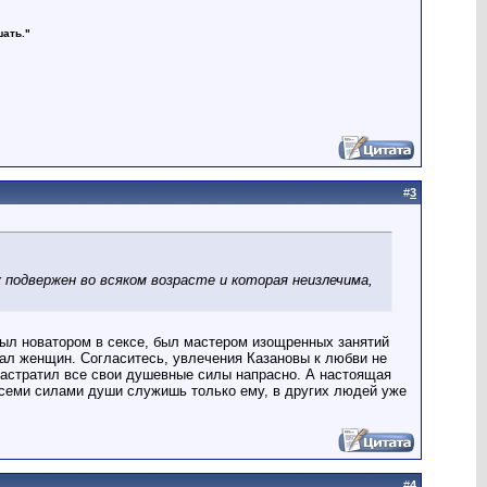
шать."
#
3
к подвержен во всяком возрасте и которая неизлечима,
ыл новатором в сексе, был мастером изощренных занятий
вал женщин. Согласитесь, увлечения Казановы к любви не
 растратил все свои душевные силы напрасно. А настоящая
семи силами души служишь только ему, в других людей уже
#
4