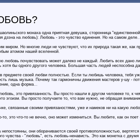
ЛЮБОВЬ?
шаолиньского монаха одна приятная девушка, сторонница "единственной 
я дзэна на любовь): Любовь - это чувство единения. Но на самом деле..
м миром. Hо многие люди не чувствуют, что их природа такая же, как 
бым атомом нашей вселенной.
ую любовь почувствовать может далеко не каждый. Любить всех дано л
 хотя бы одного другого человека. Большая часть людей неспособна даж
в предмете своей любви полностью. Если ты любишь человека, тебя уже
есть лишь музыка. Почему так гармоничны движения мастеров у-шу - пот
жение, одна форма...
любовь, это привязанность. Вы просто нашли в другом человеке то, к че
 это эгоизм. Вы просто получаете то, что вам нужно, не обращая вниман
ке, связанные своими привязаностями, уже и намеков ни на какую любо
-то, это что-то не вечно, оно может измениться. Вы любите, как он поет 
 непостоянны, они оборачиваются своей противоположностью, вертятся 
го чувства - "любовь", есть любовь-ненависть. Это как монетка с двумя