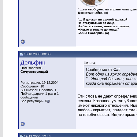
" ...ты свободен, ты вправе жить здес
Джонатан чайка. (с)
"... И должен ни единой долькой
Не отступаться от лица,
Но быть живым, живым и только,
Живым и только до конца"
Борис Пастернак (с)
13.10.2005, 00:33
Дельфин
Цитата:
Пользователь
Сообщение от
Cat
Сочувствующий
Вот одно из ярких опреде
"...Это род безумия, над
Регистрация: 19.12.2004
когда она поражает стари
Сообщения: 10
Вы сказали Спасибо: 1
Поблагодарили 1 раз в 1
Эти слова не дают определени
сообщении
сексом. Казанова умело ублаж
Вес репутации: 0
имеют никакого отношения. Име
любовь окрыляет, придает сил
не влюбляешься. Ищите яркое 
19.12.2005, 12:43