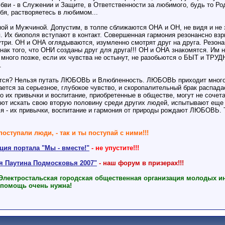
и - в Служении и Защите, в Ответственности за любимого, будь то Роди
бя, растворяетесь в любимом...
й и Мужчиной. Допустим, в толпе сближаются ОНА и ОН, не видя и не з
. Их биополя вступают в контакт. Совершенная гармония резонансно взр
три. ОН и ОНА оглядываются, изумленно смотрят друг на друга. Резонан
нак того, что ОНИ созданы друг для друга!!! ОН и ОНА знакомятся. Им
 много позже, если их чувства не остынут, не разобьются о БЫТ и Т
.
тся? Нельзя путать ЛЮБОВЬ и Влюбленность. ЛЮБОВЬ приходит много п
ется за серьезное, глубокое чувство, и скоропалительный брак распада
о их привычки и воспитание, приобретенные в обществе, могут не сочета
т искать свою вторую половину среди других людей, испытывают еще т
я - их привычки, воспитание и гармония от природы рождают ЛЮБОВЬ. Т
поступали люди, - так и ты поступай с ними!!!
ия портала "Мы - вместе!"
- не упустите!!!
ая Паутина Подмосковья 2007"
- наш форум в призерах!!!
 Электростальская городская общественная организация молодых и
 помощь очень нужна!