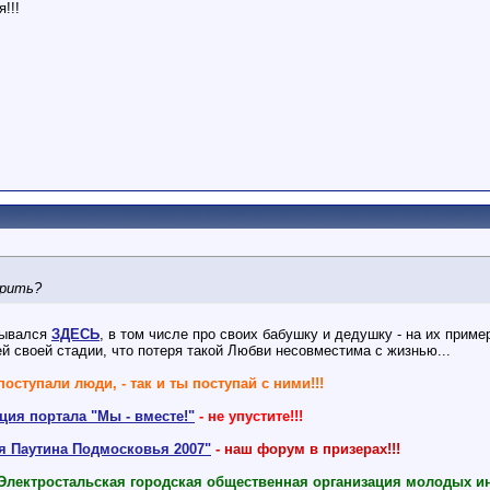
!!!
орить?
зывался
ЗДЕСЬ
, в том числе про своих бабушку и дедушку - на их приме
 своей стадии, что потеря такой Любви несовместима с жизнью...
поступали люди, - так и ты поступай с ними!!!
ия портала "Мы - вместе!"
- не упустите!!!
ая Паутина Подмосковья 2007"
- наш форум в призерах!!!
 Электростальская городская общественная организация молодых и