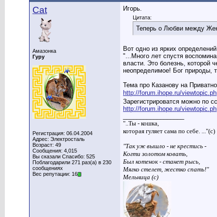
Cat
Игорь.
Цитата:
Теперь о Любви между Же
Вот одно из ярких определени
Амазонка
"...Много лет спустя воспомин
Гуру
власти. Это болезнь, которой 
неопределимое! Бог природы, тво
Тема про Казанову на Приват
http://forum.ihope.ru/viewtopic.p
Зарегистрироватся можно по с
http://forum.ihope.ru/viewtopic.p
__________________
"..Ты - кошка,
которая гуляет сама по себе. ..."(с)
Регистрация: 06.04.2004
Адрес: Электросталь
Возраст: 49
"Так уж вышло - не крестись -
Сообщения: 4,015
Когти золотом ковать,
Вы сказали Спасибо: 525
Был котенок - станет рысь,
Поблагодарили 271 раз(а) в 230
сообщениях
Мягко стелет, жестко спать!"
Вес репутации: 16
Мельница (с)