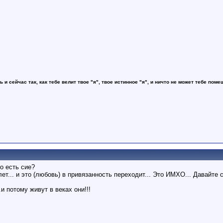
ь и сейчас так, как тебе велит твое "я", твое истинное "я", и ничто не может тебе поме
то есть сие?
ет... и это (любовь) в привязанность переходит... Это ИМХО... Давайте с
 потому живут в веках они!!!