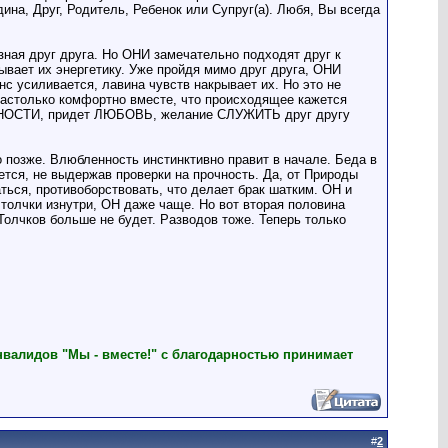
на, Друг, Родитель, Ребенок или Супруг(а). Любя, Вы всегда
ная друг друга. Но ОНИ замечательно подходят друг к
ывает их энергетику. Уже пройдя мимо друг друга, ОНИ
с усиливается, лавина чувств накрывает их. Но это не
 настолько комфортно вместе, что происходящее кажется
РУДНОСТИ, придет ЛЮБОВЬ, желание СЛУЖИТЬ друг другу
озже. Влюбленность инстинктивно правит в начале. Беда в
ется, не выдержав проверки на прочность. Да, от Природы
ться, противоборствовать, что делает брак шатким. ОН и
олчки изнутри, ОН даже чаще. Но вот вторая половина
олчков больше не будет. Разводов тоже. Теперь только
нвалидов "Мы - вместе!" с благодарностью принимает
#
2