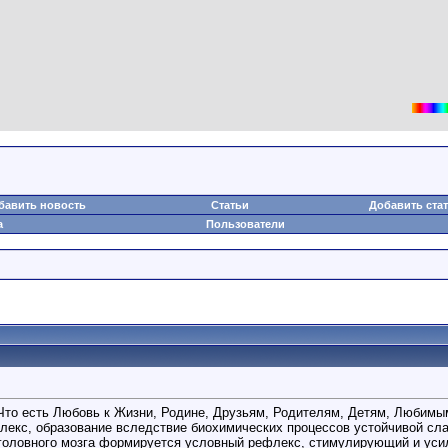
бавить новость
Статьи
Добавить ста
а
Пользователи
 Что есть Любовь к Жизни, Родине, Друзьям, Родителям, Детям, Любим
екс, образование вследствие биохимических процессов устойчивой слаб
е головного мозга формируется условный рефлекс, стимулирующий и ус