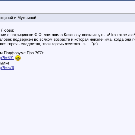
нщиной и Мужчиной.
й Любви:
ание о патрицианке Ф.Ф. заставило Казанову воскликнуть: «Что такое лю
человек подвержен во всяком возрасте и которая неизлечима, когда она 
я горечь сладостна, твоя горечь жестока...» ... "(с)
ном Подфоруме Про ЭТО:
hp?t=691
сылке:
hp?t=576