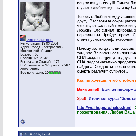
исцеляющую силу!!! Смысл Любв
отдаете любимому частичку Се
Теперь о Любви между Женщино
другу. Расстояние сокращается
чувствуют сильный толчок изну
Любовь! Это сигнал Природы, з
нереальным. Пройдет время. И
станет условнорефлекторным..
Simon Champion!
Регистрация: 19.03.2004
Адрес: город Электросталь
Почему же тогда люди разводя
Московской области.
том, что Влюбленность принима
Возраст: 66
ОНИ созданы друг для друга, н
Сообщения: 2,648
Вы сказали Спасибо: 171
ОНА подсознательно продолжаю
Поблагодарили 373 раз(а) в 267
найдена. Создается новая семь
сообщениях
смерть разлучит супругов..
Вес репутации: 20
__________________
Как ты хочешь, чтоб с тобой 
________________
Внимание!!!
Важная информац
________________
Ура!!!
Итоги конкурса "Золот
________________
http://we.ihope.ru/help.shtml
-
пожертвования. Любая Ваша
09.10.2005, 17:23