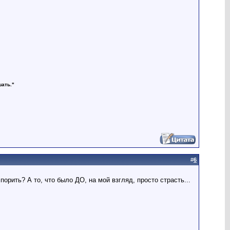
шать."
#
6
порить? А то, что было ДО, на мой взгляд, просто страсть...