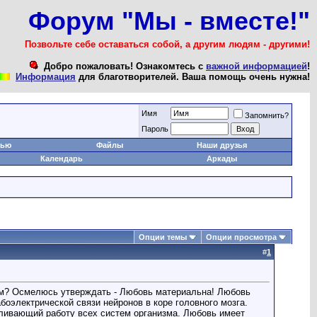
Форум "Мы - вместе!"
Позвольте себе оставаться собой, а другим людям - другими!
Добро пожаловать! Ознакомтесь с
важной информацией
!
Информация
для благотворителей. Ваша помощь очень нужна!
Имя
Запомнить?
Пароль
тью
Файлы
Наши друзья
Календарь
Аркады
Опции темы
Опции просмотра
#
1
ым? Осмелюсь утверждать - Любовь материальна! Любовь
оэлектрической связи нейронов в коре головного мозга.
иливающий работу всех систем организма. Любовь имеет