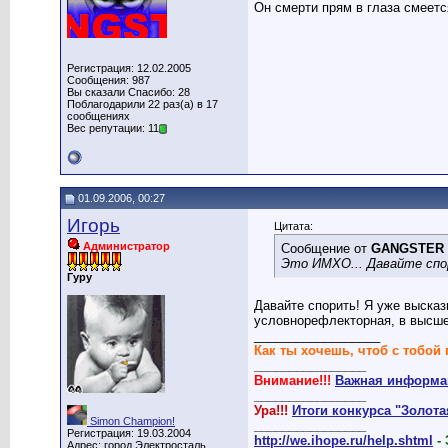
Он смерти прям в глаза смеется
Регистрация: 12.02.2005
Сообщения: 987
Вы сказали Спасибо: 28
Поблагодарили 22 раз(а) в 17
сообщениях
Вес репутации: 11
01.09.2006, 00:27
Игорь
Цитата:
Администратор
Сообщение от
GANGSTER
Это ИМХО... Давайте сп
Гуру
Давайте спорить! Я уже выска
условнорефлекторная, в высшей
__________________
Как ты хочешь, чтоб с тобой 
________________
Внимание!!!
Важная информац
________________
Ура!!!
Итоги конкурса "Золот
Simon Champion!
________________
Регистрация: 19.03.2004
http://we.ihope.ru/help.shtml
-
Адрес: город Электросталь