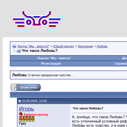
Форум "Мы - вместе!"
>
Общий раздел
>
Увлечения
>
Любовь
Что такое Любовь?
Портал "Мы - вместе"
До
Регистрация
Справк
Любовь
О вечно прекрасном чувстве...
20.09.2004, 13:50
Игорь
Что такое Любовь?
Администратор
А, вообще, что такое Любовь?
есть утонченный условный рефл
Гуру
Любовь есть чувство, и в кор