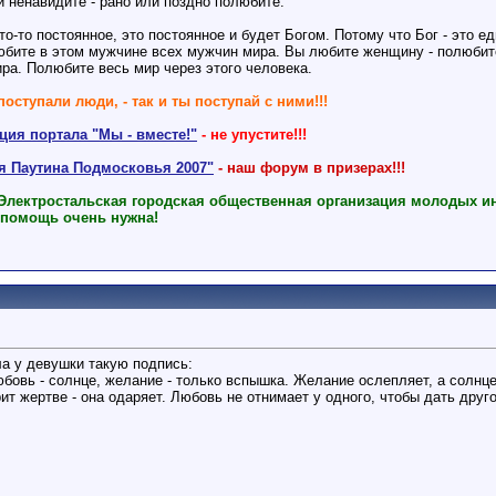
и ненавидите - рано или поздно полюбите.
то-то постоянное, это постоянное и будет Богом. Потому что Бог - это е
юбите в этом мужчине всех мужчин мира. Вы любите женщину - полюбит
ра. Полюбите весь мир через этого человека.
поступали люди, - так и ты поступай с ними!!!
ия портала "Мы - вместе!"
- не упустите!!!
ая Паутина Подмосковья 2007"
- наш форум в призерах!!!
 Электростальская городская общественная организация молодых и
 помощь очень нужна!
а у девушки такую подпись:
бовь - солнце, желание - только вспышка. Желание ослепляет, а солнц
ит жертве - она одаряет. Любовь не отнимает у одного, чтобы дать друго