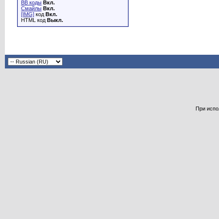
BB коды
Вкл.
Смайлы
Вкл.
[IMG]
код
Вкл.
HTML код
Выкл.
При испо