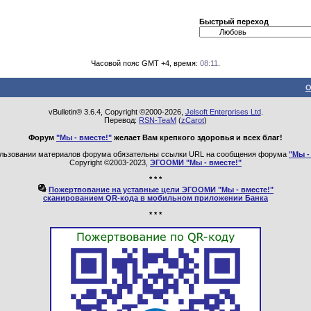
Быстрый переход
Часовой пояс GMT +4, время:
08:11
.
О
vBulletin® 3.6.4, Copyright ©2000-2026,
Jelsoft Enterprises Ltd
.
Перевод:
RSN-TeaM
(
zCarot
)
Форум
"Мы - вместе!"
желает Вам крепкого здоровья и всех благ!
льзовании материалов форума обязательны ссылки URL на сообщения форума
"Мы -
Copyright ©2003-2023,
ЭГООМИ "Мы - вместе!"
* * *
Пожертвование на уставные цели ЭГООМИ "Мы - вместе!"
сканированием QR-кода в мобильном приложении Банка
* * *