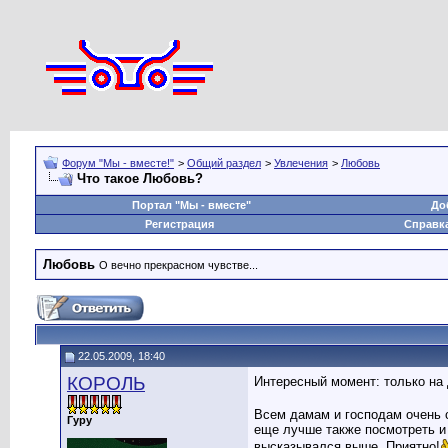
Форум "Мы - вместе!"
>
Общий раздел
>
Увлечения
>
Любовь
Что такое Любовь?
Портал "Мы - вместе"
До
Регистрация
Справк
Любовь
О вечно прекрасном чувстве...
22.05.2009, 18:40
КОРОЛЬ
Интересный момент: только на 
Всем дамам и господам очень с
Гуру
еще лучше также посмотреть и 
высказывался выше. Приятно!