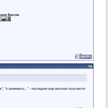
нали Бентли.
#
92
", "я занимаюсь..." - последнее еще веселее получается