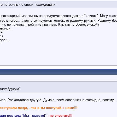
те историями о своих похождениях...
о похождений моя жизнь не предусматривает даже в "хоббях". Могу сказ
огое-многое... а вот в цитируемом контексте развожу руками. Развожу б
, ну, не приплыл Грей и не приплыл. Как там, у Вознесенской?
явился.
уя.
ся,
ую"...
овал другую"
 было! Расколдовал другую. Думаю, всем совершенно очевидно, почему...
поступали люди, - так и ты поступай с ними!!!
ия портала "Мы - вместе!"
- не упустите!!!