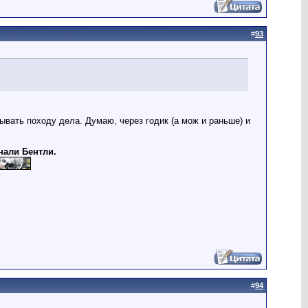
#
93
рывать походу дела. Думаю, через годик (а мож и раньше) и
нали Бентли.
#
94