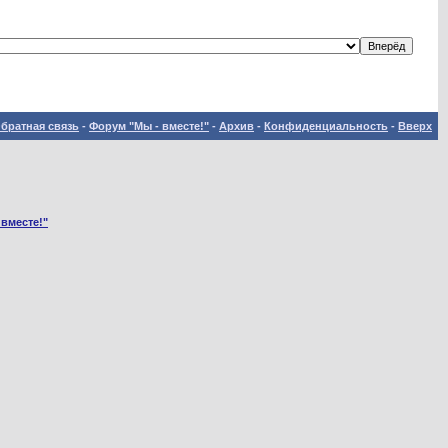
братная связь
-
Форум "Мы - вместе!"
-
Архив
-
Конфиденциальность
-
Вверх
 вместе!"