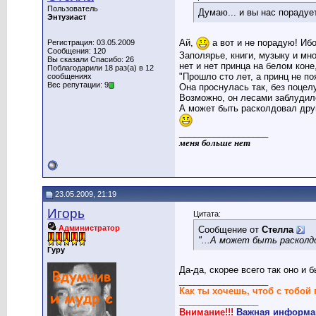
Пользователь
Думаю... и вы нас порадуе
Энтузиаст
Ай,
а вот и не порадую! Иб
Регистрация: 03.05.2009
Сообщения: 120
Заполярье, книги, музыку и мн
Вы сказали Спасибо: 26
нет и нет принца на белом коне
Поблагодарили 18 раз(а) в 12
"Прошло сто лет, а принц не по
сообщениях
Вес репутации: 9
Она проснулась так, без поцел
Возможно, он лесами заблудил
А может быть расколдовал друг
__________________
меня больше нет
23.05.2009, 21:19
Игорь
Цитата:
Администратор
Сообщение от
Стелла
"...А может быть расколд
Гуру
Да-да, скорее всего так оно и
__________________
Как ты хочешь, чтоб с тобой 
________________
Внимание!!!
Важная информац