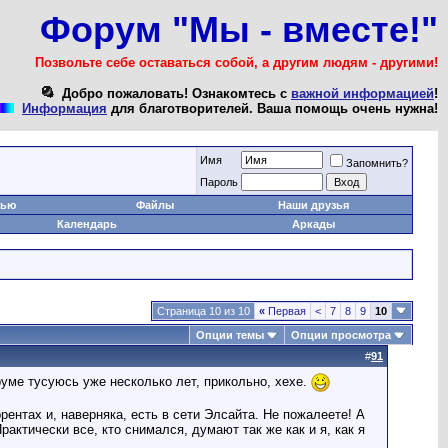
Форум "Мы - вместе!"
Позвольте себе оставаться собой, а другим людям - другими!
Добро пожаловать! Ознакомтесь с
важной информацией
!
Информация
для благотворителей. Ваша помощь очень нужна!
Имя
Запомнить?
Пароль
тью
Файлы
Наши друзья
Календарь
Аркады
Страница 10 из 10
«
Первая
<
7
8
9
10
Опции темы
Опции просмотра
#
91
руме тусуюсь уже несколько лет, прикольно, хехе.
ентах и, наверняка, есть в сети Элсайта. Не пожалеете! А
ктически все, кто снимался, думают так же как и я, как я