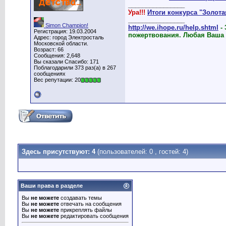
________________
Ура!!!
Итоги конкурса "Золот
________________
Simon Champion!
http://we.ihope.ru/help.shtml
-
Регистрация: 19.03.2004
пожертвования. Любая Ваша
Адрес: город Электросталь
Московской области.
Возраст: 66
Сообщения: 2,648
Вы сказали Спасибо: 171
Поблагодарили 373 раз(а) в 267
сообщениях
Вес репутации: 20
Здесь присутствуют: 4
(пользователей: 0 , гостей: 4)
Ваши права в разделе
Вы
не можете
создавать темы
Вы
не можете
отвечать на сообщения
Вы
не можете
прикреплять файлы
Вы
не можете
редактировать сообщения