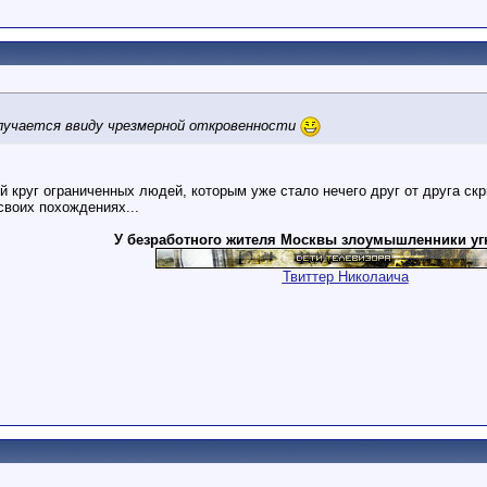
олучается ввиду чрезмерной откровенности
ий круг ограниченных людей, которым уже стало нечего друг от друга ск
своих похождениях...
У безработного жителя Москвы злоумышленники уг
Твиттер Николаича