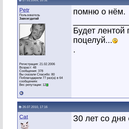
27.01.2009, 10:52
Petr
помню о нём.
Пользователь
____________
Завсегдатай
Будет лентой
поцелуй...
.
Регистрация: 21.02.2006
Возраст: 48
Сообщения: 378
Вы сказали Спасибо: 80
Поблагодарили 77 раз(а) в 64
сообщениях
Вес репутации: 12
26.07.2010, 17:16
Cat
З0 лет со дня 