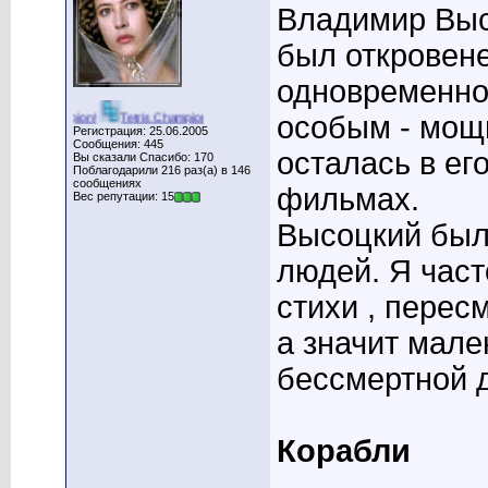
Владимир Выс
был откровен
одновременно.
особым - мощ
Champion!
Tetris Champion!
Hexxagon Champion!
Space Invaders Champion!
Регистрация: 25.06.2005
Сообщения: 445
осталась в его
Вы сказали Спасибо: 170
Поблагодарили 216 раз(а) в 146
сообщениях
фильмах.
Вес репутации: 15
Высоцкий был
людей. Я част
стихи , перес
а значит мале
бессмертной д
Корабли