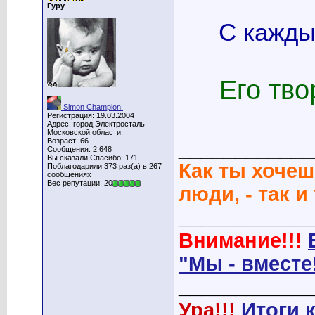
Гуру
С кажды
Его тво
Simon Champion!
Регистрация: 19.03.2004
Адрес: город Электросталь
Московской области.
Возраст: 66
____________
Сообщения: 2,648
Вы сказали Спасибо: 171
Как ты хочеш
Поблагодарили 373 раз(а) в 267
сообщениях
Вес репутации: 20
люди, - так и
____________
Внимание!!!
"Мы - вместе
____________
Ура!!!
Итоги 