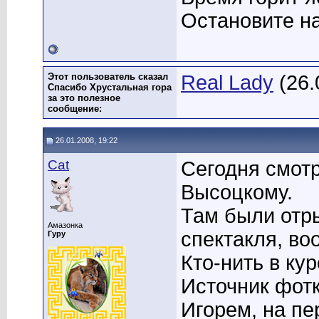
Остановите на
Этот пользователь сказал
Real Lady
(26.
Спасибо Хрустальная гора
за это полезное
сообщение:
26.01.2008, 19:22
Cat
Сегодня смот
Высоцкому.
Там были отры
Амазонка
спектакля, в
Гуру
Кто-нить в ку
Источник фот
Игорем, на пе