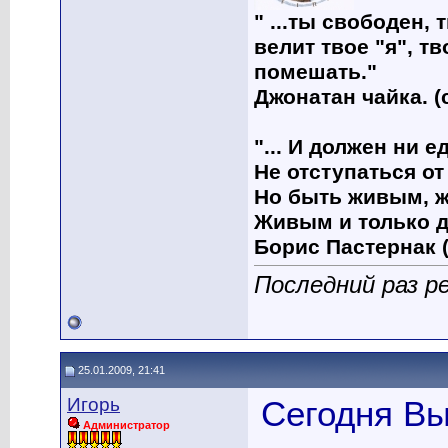
" ...ты свободен, 
велит твое "я", т
помешать."
Джонатан чайка. (
"... И должен ни 
Не отступаться от
Но быть живым, ж
Живым и только д
Борис Пастернак (
Последний раз р
25.01.2009, 21:41
Игорь
Сегодня Вы
Администратор