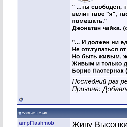
" ...ты свободен, 
велит твое "я", т
помешать."
Джонатан чайка. (
"... И должен ни 
Не отступаться от
Но быть живым, ж
Живым и только д
Борис Пастернак (
Последний раз р
Причина: Добавл
22.08.2010, 23:40
ampFlashmob
Живу Высоцки