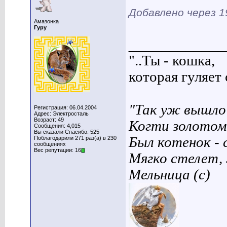
Добавлено через 1
Амазонка
Гуру
____________
"..Ты - кошка,
которая гуляет с
"Так уж вышло 
Регистрация: 06.04.2004
Адрес: Электросталь
Возраст: 49
Когти золотом
Сообщения: 4,015
Вы сказали Спасибо: 525
Был котенок - 
Поблагодарили 271 раз(а) в 230
сообщениях
Вес репутации: 16
Мягко стелет,
Мельница (с)