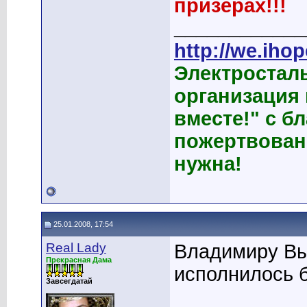
призерах!!!
____________
http://we.ihop
Электростал
организация
вместе!" с б
пожертвован
нужна!
25.01.2008, 17:54
Real Lady
Владимиру Выс
Прекрасная Дама
исполнилось б
Завсегдатай