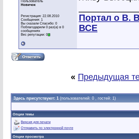
Пользователь
____________
Новичок
Портал о В. 
Регистрация: 22.08.2010
Сообщения: 1
Вы сказали Спасибо: 0
ВСЕ
Поблагодарили 0 раз(а) в 0
сообщениях
Вес репутации: 0
«
Предыдущая т
Здесь присутствуют: 1
(пользователей: 0 , гостей: 1)
Опции темы
Версия для печати
Отправить по электронной почте
Опции просмотра