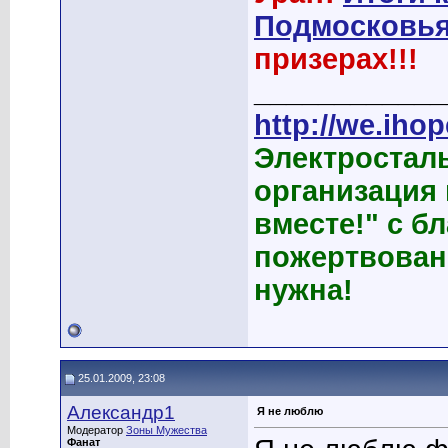
Подмосковья
призерах!!!
____________
http://we.ihop
Электростал
организация
вместе!" с б
пожертвован
нужна!
25.01.2009, 23:08
Александр1
Я не люблю
Модератор
Зоны Мужества
Фанат