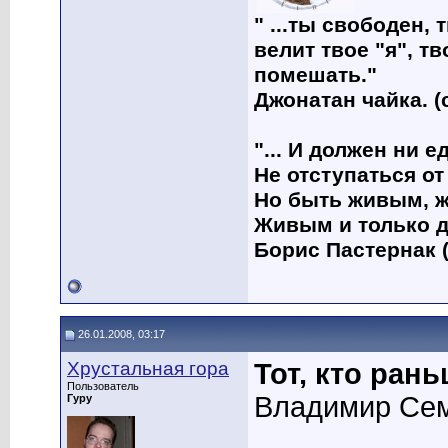
" ...ты свободен, 
велит твое "я", т
помешать."
Джонатан чайка. (
"... И должен ни 
Не отступаться от
Но быть живым, ж
Живым и только д
Борис Пастернак (
26.01.2008, 03:17
Хрустальная гора
Тот, кто ран
Пользователь
Владимир Се
Гуру