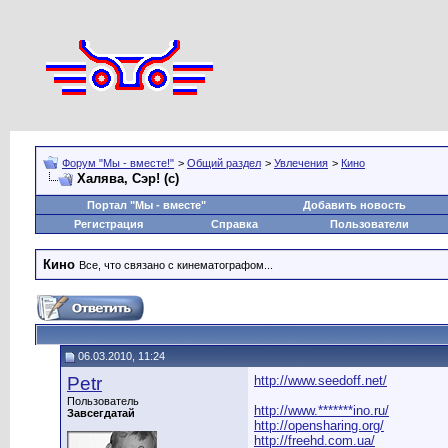
Форум "Мы - вместе!"
>
Общий раздел
>
Увлечения
>
Кино
Халява, Сэр! (с)
Портал "Мы - вместе"
Добавить новость
Регистрация
Справка
Пользователи
Кино
Все, что связано с кинематографом...
06.03.2010, 11:24
Petr
http://www.seedoff.net/
Пользователь
http://www.*******ino.ru/
Завсегдатай
http://opensharing.org/
http://freehd.com.ua/