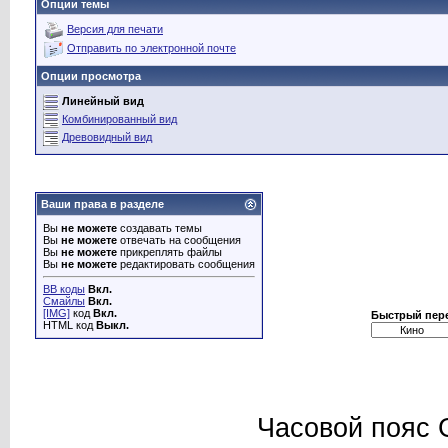
Опции темы
Версия для печати
Отправить по электронной почте
Опции просмотра
Линейный вид
Комбинированный вид
Древовидный вид
Ваши права в разделе
Вы
не можете
создавать темы
Вы
не можете
отвечать на сообщения
Вы
не можете
прикреплять файлы
Вы
не можете
редактировать сообщения
BB коды
Вкл.
Смайлы
Вкл.
[IMG]
код
Вкл.
Быстрый пер
HTML код
Выкл.
Часовой пояс 