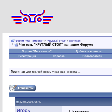
Форум "Мы - вместе!"
>
"Круглый стол"
>
Гостиная
Что есть "КРУГЛЫЙ СТОЛ" на нашем Форуме
Портал "Мы - вместе"
Добавить новость
Регистрация
Справка
Пользователи
Гостиная
Для тех, чей форум у нас еще не создан...
22.08.2004, 08:49
Игорь