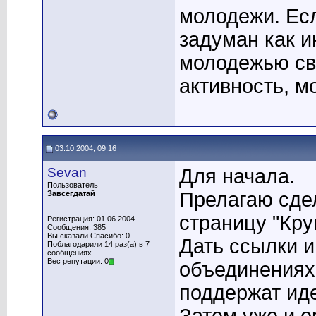
молодежи. Есл
задуман как 
молодежью сво
активность, 
03.10.2004, 09:16
Sevan
Для начала.
Пользователь
Прелагаю сдел
Завсегдатай
страницу "Кру
Регистрация: 01.06.2004
Сообщения: 385
Вы сказали Спасибо: 0
Дать ссылки и
Поблагодарили 14 раз(а) в 7
сообщениях
Вес репутации: 0
объединениях 
поддержат ид