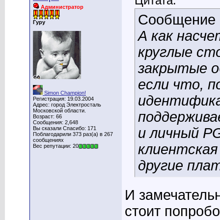
Цитата:
Администратор
Сообщение
Гуру
А как насче
круглые ст
закрытые о
если что, 
Simon Champion!
идентификац
Регистрация: 19.03.2004
Адрес: город Электросталь
Московской области.
поддержива
Возраст: 66
Сообщения: 2,648
Вы сказали Спасибо: 171
и личный PG
Поблагодарили 373 раз(а) в 267
сообщениях
клиентская 
Вес репутации: 20
другие пла
И замечатель
стоит попробо