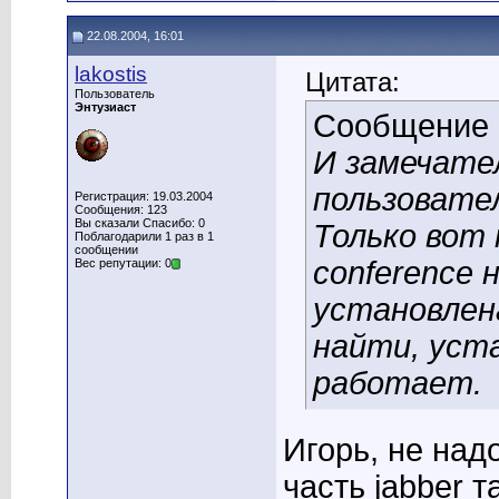
22.08.2004, 16:01
lakostis
Цитата:
Пользователь
Энтузиаст
Сообщение
И замечате
пользовате
Регистрация: 19.03.2004
Сообщения: 123
Вы сказали Спасибо: 0
Только вот 
Поблагодарили 1 раз в 1
сообщении
conference 
Вес репутации: 0
установлен
найти, уста
работает.
Игорь, не над
часть jabber т