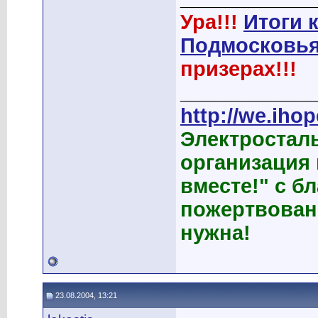
Ура!!!
Итоги 
Подмосковья
призерах!!!
____________
http://we.ihop
Электростал
организация
вместе!" с б
пожертвован
нужна!
23.08.2004, 13:21