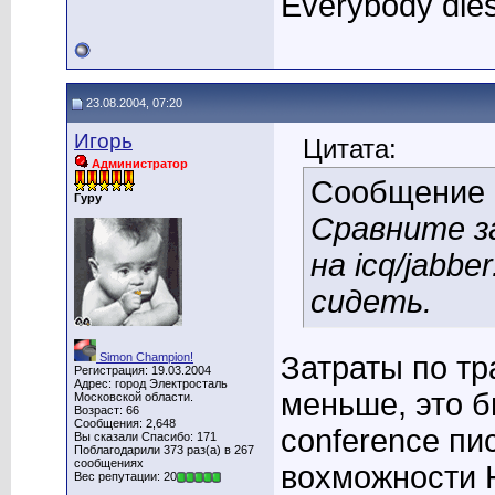
Everybody dies
23.08.2004, 07:20
Игорь
Цитата:
Администратор
Сообщение
Гуру
Сравните з
на icq/jabbe
сидеть.
Simon Champion!
Затраты по тр
Регистрация: 19.03.2004
Адрес: город Электросталь
меньше, это б
Московской области.
Возраст: 66
Сообщения: 2,648
conference пи
Вы сказали Спасибо: 171
Поблагодарили 373 раз(а) в 267
сообщениях
вохможности 
Вес репутации: 20