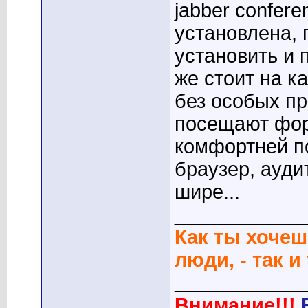
jabber confer
установлена, 
установить и 
же стоит на к
без особых п
посещают фор
комфортней по
браузер, ауди
шире...
____________
Как ты хочеш
люди, - так и
____________
Внимание!!!