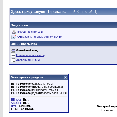
Здесь присутствуют: 1
(пользователей: 0 , гостей: 1)
Опции темы
Версия для печати
Отправить по электронной почте
Опции просмотра
Линейный вид
Комбинированный вид
Древовидный вид
Ваши права в разделе
Вы
не можете
создавать темы
Вы
не можете
отвечать на сообщения
Вы
не можете
прикреплять файлы
Вы
не можете
редактировать сообщения
BB коды
Вкл.
Смайлы
Вкл.
[IMG]
код
Вкл.
Быстрый пер
HTML код
Выкл.