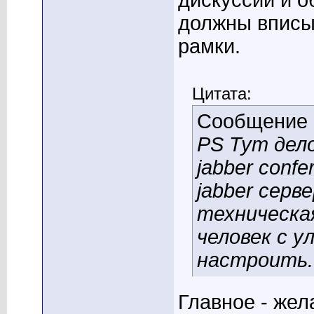
дискуссии и о
должны вписы
рамки.
Цитата:
Сообщение
PS Тут дело
jabber conf
jabber серв
техническая
человек с у
настроить.
Главное - жел