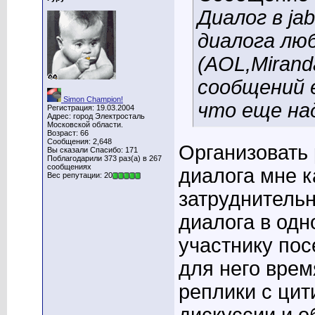
Диалог в ja
диалога лю
(AOL,Mirand
сообщений 
Simon Champion!
что еще над
Регистрация: 19.03.2004
Адрес: город Электросталь
Московской области.
Возраст: 66
Сообщения: 2,648
Организовать 
Вы сказали Спасибо: 171
Поблагодарили 373 раз(а) в 267
сообщениях
диалога мне к
Вес репутации: 20
затруднительн
диалога в одн
участнику пос
для него врем
реплики с цит