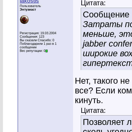
lakostis
Цитата:
Пользователь
Энтузиаст
Сообщение
Затраты по 
меньше, это
Регистрация: 19.03.2004
Сообщения: 123
Вы сказали Спасибо: 0
jabber conf
Поблагодарили 1 раз в 1
сообщении
широкие во
Вес репутации: 0
гипертекс
Нет, такого н
все? Если ком
кинуть.
Цитата:
Позволяет л
сколь угодн