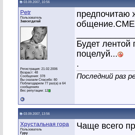
03.09.2007, 10:56
Petr
предпочитаю 
Пользователь
общение.СМЕР
Завсегдатай
____________
Будет лентой
поцелуй...
.
Регистрация: 21.02.2006
Возраст: 48
Последний раз ре
Сообщения: 378
Вы сказали Спасибо: 80
Поблагодарили 77 раз(а) в 64
сообщениях
Вес репутации: 12
03.09.2007, 13:56
Хрустальная гора
Чаще всего пр
Пользователь
Гуру