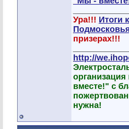
"Мы - вместе
____________
Ура!!!
Итоги 
Подмосковья
призерах!!!
____________
http://we.ihop
Электростал
организация
вместе!" с б
пожертвован
нужна!