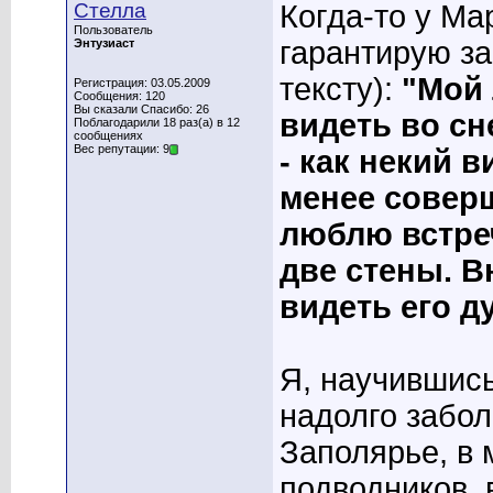
Стелла
Когда-то у Ма
Пользователь
гарантирую за
Энтузиаст
тексту):
"Мой 
Регистрация: 03.05.2009
Сообщения: 120
Вы сказали Спасибо: 26
видеть во сн
Поблагодарили 18 раз(а) в 12
сообщениях
Вес репутации: 9
- как некий 
менее соверш
люблю встре
две стены. 
видеть его ду
Я, научившись
надолго забол
Заполярье, в
подводников, 