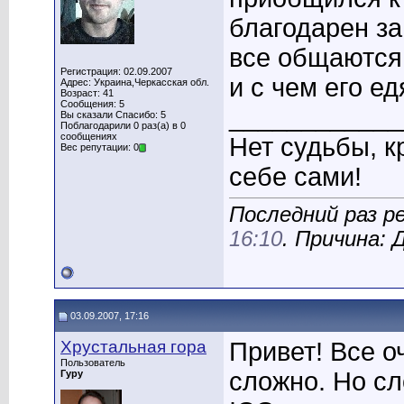
благодарен за
все общаются 
Регистрация: 02.09.2007
и с чем его ед
Адрес: Украина,Черкасская обл.
Возраст: 41
Сообщения: 5
____________
Вы сказали Спасибо: 5
Поблагодарили 0 раз(а) в 0
сообщениях
Нет судьбы, к
Вес репутации: 0
себе сами!
Последний раз р
16:10
. Причина:
03.09.2007, 17:16
Хрустальная гора
Привет! Все о
Пользователь
сложно. Но сл
Гуру