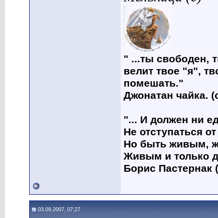
" ...ты свободен, 
велит твое "я", т
помешать."
Джонатан чайка. (
"... И должен ни 
Не отступаться от
Но быть живым, ж
Живым и только д
Борис Пастернак (
03.09.2007, 07:27