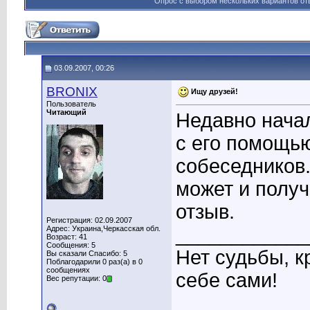
Опрос с выбором нескольких вариантов от
03.09.2007, 00:26
BRONIX
Ищу друзей!
Пользователь
Читающий
Недавно начал
с его помощью
собеседников.
может и получ
отзыв.
Регистрация: 02.09.2007
____________
Адрес: Украина,Черкасская обл.
Возраст: 41
Сообщения: 5
Нет судьбы, к
Вы сказали Спасибо: 5
Поблагодарили 0 раз(а) в 0
сообщениях
себе сами!
Вес репутации: 0