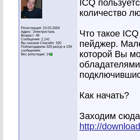
ICQ пользуетс
количество лю
Регистрация: 23.03.2004
Что такое ICQ
Адрес: Электросталь
Возраст: 48
Сообщения: 2,141
пейджер. Мал
Вы сказали Спасибо: 320
Поблагодарили 329 раз(а) в 239
сообщениях
которой Вы м
Вес репутации: 14
обладателями 
подключившись
Как начать?
Заходим сюда
http://downloa