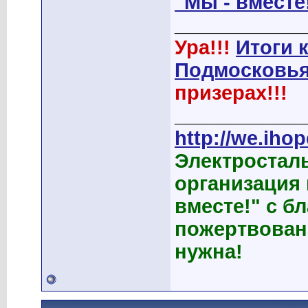
"Мы - вместе
____________
Ура!!!
Итоги 
Подмосковья
призерах!!!
____________
http://we.ihop
Электростал
организация
вместе!" с б
пожертвован
нужна!