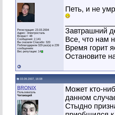
Петь, и не умр
____________
Завтрашний де
Регистрация: 23.03.2004
Адрес: Электросталь
Возраст: 48
Все, что нам 
Сообщения: 2,141
Вы сказали Спасибо: 320
Поблагодарили 329 раз(а) в 239
Время горит я
сообщениях
Вес репутации: 14
Остановите на
03.09.2007, 16:08
BRONIX
Может кто-ниб
Пользователь
данном случае
Читающий
Стыдно призна
приобщился к 