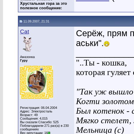
Хрустальная гора за это
полезное сообщение:
11.09.2007, 21:31
Cat
Серёж, прям п
аськи".
____________
Амазонка
"..Ты - кошка,
Гуру
которая гуляет с
"Так уж вышло 
Когти золотом
Регистрация: 06.04.2004
Был котенок - 
Адрес: Электросталь
Возраст: 49
Мягко стелет,
Сообщения: 4,015
Вы сказали Спасибо: 525
Поблагодарили 271 раз(а) в 230
Мельница (с)
сообщениях
Вес репутации: 16