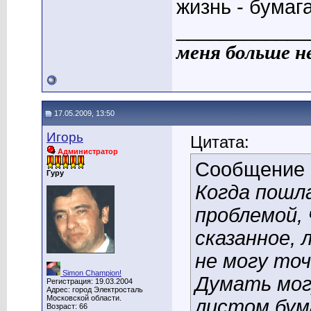
жизнь - бумаг
____________
меня больше н
17.05.2009, 13:50
Игорь
Цитата:
Администратор
Сообщение
Гуру
Когда пошла
проблемой,
сказанное, 
не могу точ
Simon Champion!
Думать мог
Регистрация: 19.03.2004
Адрес: город Электросталь
Московской области.
листом бума
Возраст: 66