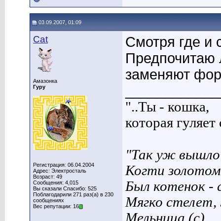
03.09.2007, 01:09
Cat
Смотря где и 
Предпочитаю 
заменяют фор
Амазонка
____________
Гуру
"..Ты - кошка,
которая гуляет с
"Так уж вышло 
Регистрация: 06.04.2004
Когти золотом
Адрес: Электросталь
Возраст: 49
Был котенок - 
Сообщения: 4,015
Вы сказали Спасибо: 525
Поблагодарили 271 раз(а) в 230
Мягко стелет,
сообщениях
Вес репутации: 16
Мельница (с)