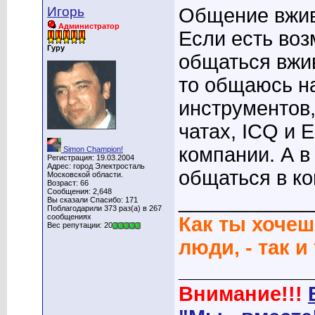
Игорь
Общение вжив
Администратор
Если есть воз
Гуру
общаться вжив
то общаюсь н
инструментов,
чатах, ICQ и 
компании. А в
Simon Champion!
Регистрация: 19.03.2004
Адрес: город Электросталь
общаться в к
Московской области.
Возраст: 66
Сообщения: 2,648
____________
Вы сказали Спасибо: 171
Поблагодарили 373 раз(а) в 267
сообщениях
Как ты хочеш
Вес репутации: 20
люди, - так и
____________
Внимание!!!