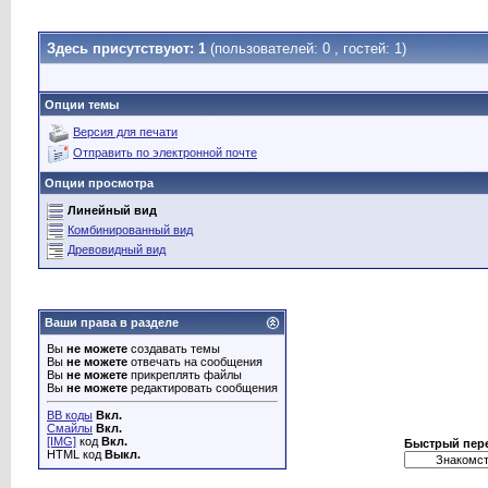
Здесь присутствуют: 1
(пользователей: 0 , гостей: 1)
Опции темы
Версия для печати
Отправить по электронной почте
Опции просмотра
Линейный вид
Комбинированный вид
Древовидный вид
Ваши права в разделе
Вы
не можете
создавать темы
Вы
не можете
отвечать на сообщения
Вы
не можете
прикреплять файлы
Вы
не можете
редактировать сообщения
BB коды
Вкл.
Смайлы
Вкл.
[IMG]
код
Вкл.
Быстрый пер
HTML код
Выкл.