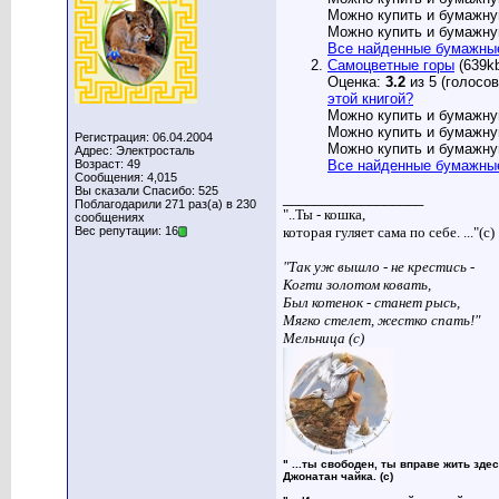
Можно купить и бумажну
Можно купить и бумажну
Все найденные бумажны
Самоцветные горы
(639k
Оценка:
3.2
из 5 (голосов
этой книгой?
Можно купить и бумажну
Можно купить и бумажну
Регистрация: 06.04.2004
Можно купить и бумажну
Адрес: Электросталь
Возраст: 49
Все найденные бумажны
Сообщения: 4,015
Вы сказали Спасибо: 525
__________________
Поблагодарили 271 раз(а) в 230
"..Ты - кошка,
сообщениях
которая гуляет сама по себе. ..."(с)
Вес репутации: 16
"Так уж вышло - не крестись -
Когти золотом ковать,
Был котенок - станет рысь,
Мягко стелет, жестко спать!"
Мельница (с)
" ...ты свободен, ты вправе жить здес
Джонатан чайка. (с)