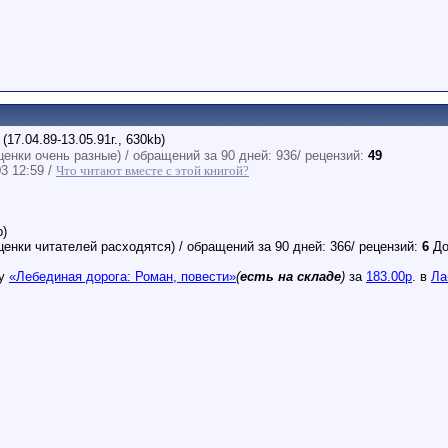
(17.04.89-13.05.91г., 630kb)
оценки очень разные) / обращений за 90 дней: 936/ рецензий:
49
3 12:59 /
Что читают вместе с этой книгой?
b)
оценки читателей расходятся) / обращений за 90 дней: 366/ рецензий:
6
До
гу
«Лебединая дорога: Роман, повести»
(
есть на складе
)
за
183.00р
. в
Ла