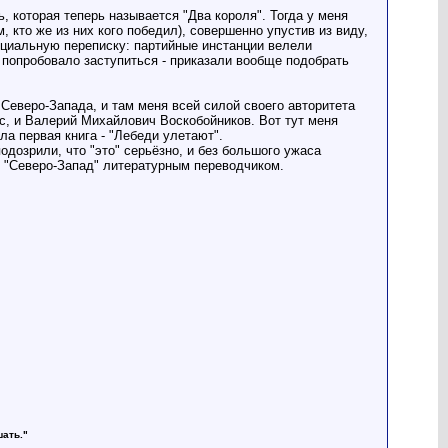
ь, которая теперь называется "Два короля". Тогда у меня
 кто же из них кого победил), совершенно упустив из виду,
ициальную переписку: партийные инстанции велели
 попробовало заступиться - приказали вообще подобрать
еверо-Запада, и там меня всей силой своего авторитета
с, и Валерий Михайлович Воскобойников. Вот тут меня
ла первая книга - "Лебеди улетают".
одозрили, что "это" серьёзно, и без большого ужаса
о "Северо-Запад" литературным переводчиком.
шать."