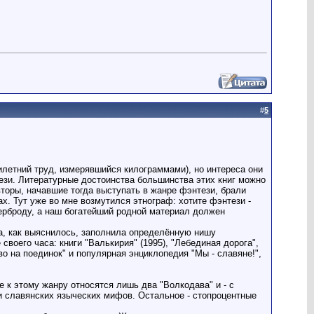
#
5
илетний труд, измерявшийся килограммами), но интереса они
тези. Литературные достоинства большинства этих книг можно
авторы, начавшие тогда выступать в жанре фэнтези, брали
ах. Тут уже во мне возмутился этнограф: хотите фэнтези -
ерброду, а наш богатейший родной материал должен
га, как выяснилось, заполнила определённую нишу
воего часа: книги "Валькирия" (1995), "Лебединая дорога",
раво на поединок" и популярная энциклопедия "Мы - славяне!",
 к этому жанру относятся лишь два "Волкодава" и - с
и славянских языческих мифов. Остальное - стопроцентные