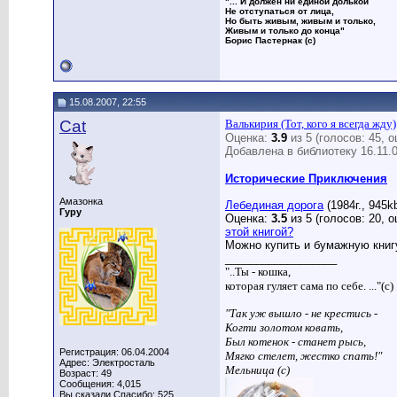
"... И должен ни единой долькой
Не отступаться от лица,
Но быть живым, живым и только,
Живым и только до конца"
Борис Пастернак (с)
15.08.2007, 22:55
Cat
Валькирия (Тот, кого я всегда жду)
Оценка:
3.9
из 5 (голосов: 45, 
Добавлена в библиотеку 16.11.0
Исторические Приключения
Амазонка
Лебединая дорога
(1984г., 945k
Гуру
Оценка:
3.5
из 5 (голосов: 20, 
этой книгой?
Можно купить и бумажную кни
__________________
"..Ты - кошка,
которая гуляет сама по себе. ..."(с)
"Так уж вышло - не крестись -
Когти золотом ковать,
Был котенок - станет рысь,
Регистрация: 06.04.2004
Мягко стелет, жестко спать!"
Адрес: Электросталь
Мельница (с)
Возраст: 49
Сообщения: 4,015
Вы сказали Спасибо: 525