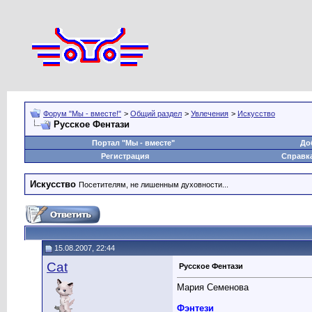
Форум "Мы - вместе!"
>
Общий раздел
>
Увлечения
>
Искусство
Русское Фентази
Портал "Мы - вместе"
До
Регистрация
Справк
Искусство
Посетителям, не лишенным духовности...
15.08.2007, 22:44
Cat
Русское Фентази
Мария Семенова
Фэнтези