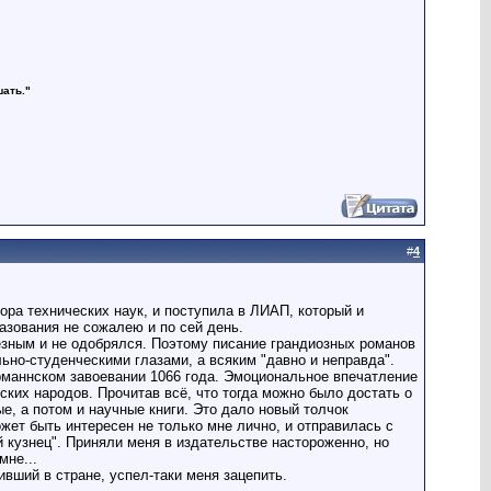
шать."
#
4
тора технических наук, и поступила в ЛИАП, который и
азования не сожалею и по сей день.
ёзным и не одобрялся. Поэтому писание грандиозных романов
ьно-студенческими глазами, а всяким "давно и неправда".
орманнском завоевании 1066 года. Эмоциональное впечатление
ких народов. Прочитав всё, что тогда можно было достать о
ые, а потом и научные книги. Это дало новый толчок
жет быть интересен не только мне лично, и отправилась с
й кузнец". Приняли меня в издательстве настороженно, но
мне...
вший в стране, успел-таки меня зацепить.