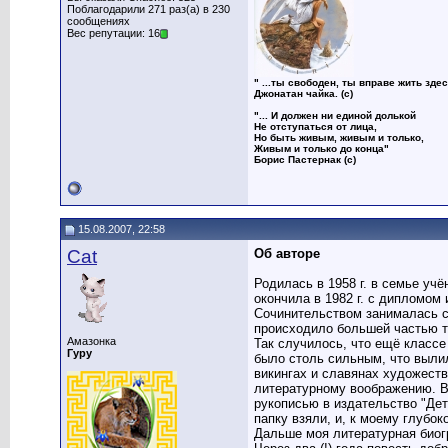
Поблагодарили 271 раз(а) в 230
сообщениях
Вес репутации: 16
" ...ты свободен, ты вправе жить здес
Джонатан чайка. (с)
"... И должен ни единой долькой
Не отступаться от лица,
Но быть живым, живым и только,
Живым и только до конца"
Борис Пастернак (с)
15.08.2007, 22:58
Cat
Об авторе
Родилась в 1958 г. в семье учё
окончила в 1982 г. с дипломом
Сочинительством занималась с
происходило большей частью та
Амазонка
Так случилось, что ещё классе
Гуру
было столь сильным, что вылил
викингах и славянах художеств
литературному воображению. В 
рукописью в издательство "Дет
папку взяли, и, к моему глубок
Дальше моя литературная биогр