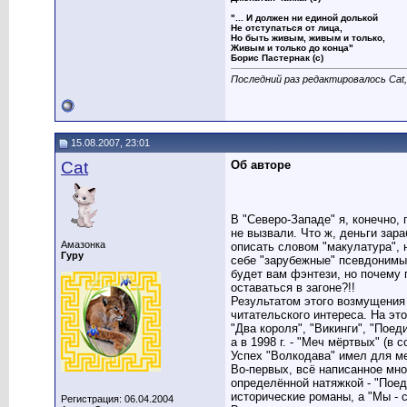
"... И должен ни единой долькой
Не отступаться от лица,
Но быть живым, живым и только,
Живым и только до конца"
Борис Пастернак (с)
Последний раз редактировалось Cat,
15.08.2007, 23:01
Cat
Об авторе
В "Северо-Западе" я, конечно
не вызвали. Что ж, деньги зар
Амазонка
описать словом "макулатура", 
Гуру
себе "зарубежные" псевдонимы,
будет вам фэнтези, но почему 
оставаться в загоне?!!
Результатом этого возмущения 
читательского интереса. На эт
"Два короля", "Викинги", "Поед
а в 1998 г. - "Меч мёртвых" (в 
Успех "Волкодава" имел для м
Во-первых, всё написанное мно
определённой натяжкой - "Поед
исторические романы, а "Мы - с
Регистрация: 06.04.2004