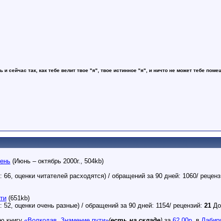
ь и сейчас так, как тебе велит твое "я", твое истинное "я", и ничто не может тебе поме
ень
(Июнь – октябрь 2000г., 504kb)
: 66, оценки читателей расходятся) / обращений за 90 дней: 1060/ рецен
ти
(651kb)
: 52, оценки очень разные) / обращений за 90 дней: 1154/ рецензий:
21
До
ю книгу
«Волкодав. Знамение пути»
(
есть на складе
)
за
62.00р
. в
Лабир