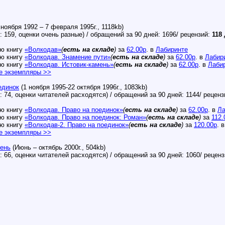
 ноября 1992 – 7 февраля 1995г., 1118kb)
: 159, оценки очень разные) / обращений за 90 дней: 1696/ рецензий:
118
ю книгу
«Волкодав»
(
есть на складе
)
за
62.00р
. в
Лабиринте
ю книгу
«Волкодав. Знамение пути»
(
есть на складе
)
за
62.00р
. в
Лабир
ю книгу
«Волкодав. Истовик-камень»
(
есть на складе
)
за
62.00р
. в
Лаби
е экземпляры >>
единок
(1 ноября 1995-22 октября 1996г., 1083kb)
: 74, оценки читателей расходятся) / обращений за 90 дней: 1144/ рецен
ю книгу
«Волкодав. Право на поединок»
(
есть на складе
)
за
62.00р
. в
Ла
ю книгу
«Волкодав. Право на поединок: Роман»
(
есть на складе
)
за
112.
ю книгу
«Волкодав-2. Право на поединок»
(
есть на складе
)
за
120.00р
. 
е экземпляры >>
ень
(Июнь – октябрь 2000г., 504kb)
: 66, оценки читателей расходятся) / обращений за 90 дней: 1060/ рецен