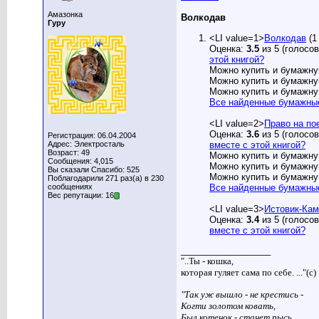
Амазонка
Волкодав
Гуру
<LI value=1>
Волкодав
(1
Оценка:
3.5
из 5 (голосов
этой книгой?
Можно купить и бумажну
Можно купить и бумажну
Можно купить и бумажну
Все найденные бумажны
<LI value=2>
Право на по
Оценка:
3.6
из 5 (голосов
Регистрация: 06.04.2004
вместе с этой книгой?
Адрес: Электросталь
Возраст: 49
Можно купить и бумажну
Сообщения: 4,015
Можно купить и бумажну
Вы сказали Спасибо: 525
Можно купить и бумажну
Поблагодарили 271 раз(а) в 230
Все найденные бумажны
сообщениях
Вес репутации: 16
<LI value=3>
Истовик-Кам
Оценка:
3.4
из 5 (голосов
вместе с этой книгой?
__________________
"..Ты - кошка,
которая гуляет сама по себе. ..."(с)
"Так уж вышло - не крестись -
Когти золотом ковать,
Был котенок - станет рысь,