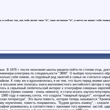
ь и сейчас так, как тебе велит твое "я", твое истинное "я", и ничто не может тебе поме
ных. В 1976 г. после окончания школы решила пойти по стопам отца, док
 инженера-электрика по специальности "ЭВМ". О выборе полученного обр
колько себя помню, но подобный род занятий в семье не считался серь
йком. К тому же и вдохновлялась я не тем, что было перед моими школ
 в восьмом мне попалась книга малоизвестного английского автора о н
ось в серьёзный любительский интерес к этнографии северных европейс
енного (прямо скажем - очень немного), я стала искать научно-популярн
1980 году я наконец сочла, что создала "товарный продукт", который мо
ская литература". Это была повесть, которая теперь называется "Хромо
ому изумлению, повесть понравилась. "Будем делать книжку", - сказали 
афия развивалась в соответствии с законами того времени: застой, цари