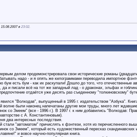
 15.08.2007 в
23:02
.
, первым делом продемонстрировала свои исторические романы (двадцат
абатывать надо - и я опять же килограммами переводила импортное фэн
но бум есть бум - как их раскупали! Дошло до того, что отечественные 
 да и писали всё на тот же западный лад - о драконах, эльфах и гоблин
предпочтение отдаётся уже десять раз съеденному "толкиновскому" бут
явился "Волкодав", выпущенный в 1995 г. издательством "Азбука". Кни
ой волне были наконец напечатаны другие мои труды, много лет ждавшие с
инок со Змеем" (все - 1996 г.). В 1997 г. к ним добавились "Волкодав: П
соавторстве с А. Константиновым).
еня два интересных последствия.
й стали "автоматом" причислять к фэнтези, хотя из перечисленного выше
инок со Змеем", который есть художественный пересказ скандинавских 
лавяне!" и вовсе научно-популярная книга.