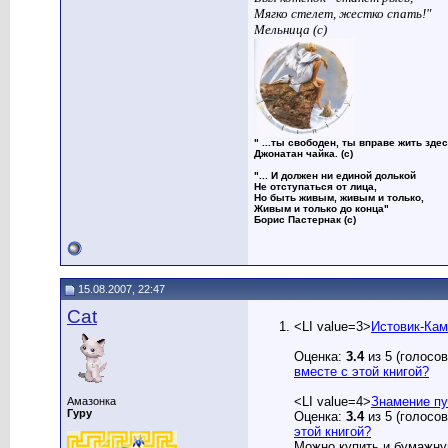
Мягко стелет, жестко спать!"
Мельница (с)
" ...ты свободен, ты вправе жить здес
Джонатан чайка. (с)
"... И должен ни единой долькой
Не отступаться от лица,
Но быть живым, живым и только,
Живым и только до конца"
Борис Пастернак (с)
15.08.2007, 22:47
Cat
<LI value=3>
Истовик-Кам
Оценка:
3.4
из 5 (голосов
вместе с этой книгой?
<LI value=4>
Знамение пу
Амазонка
Гуру
Оценка:
3.4
из 5 (голосов
этой книгой?
Можно купить и бумажну