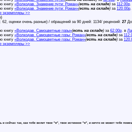
ю книгу
«Волкодав. Знамение пути: Роман»
(
есть на складе
)
за
112.00р
.
ю книгу
«Волкодав. Знамение пути: Роман»
(
есть на складе
)
за
120.00р
е экземпляры >>
b)
: 62, оценки очень разные) / обращений за 90 дней: 1134/ рецензий:
27
До
ю книгу
«Волкодав. Самоцветные горы»
(
есть на складе
)
за
62.00р
. в
Ла
ю книгу
«Волкодав. Самоцветные горы: Роман»
(
есть на складе
)
за
112.
ю книгу
«Волкодав. Самоцветные горы: Роман»
(
есть на складе
)
за
120.
е экземпляры >>
ь и сейчас так, как тебе велит твое "я", твое истинное "я", и ничто не может тебе поме