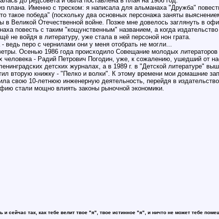
ралась до редсовета и была поставлена в план на 1986 год.
 из плана. Именно с треском: я написала для альманаха "Дружба" повест
Что такое победа" (поскольку два основных персонажа заняты выяснением,
ды в Великой Отечественной войне. Позже мне довелось заглянуть в оф
аха повесть с таким "кощунственным" названием, а когда издательство
ещё не войдя в литературу, уже стала в ней персоной нон грата.
 - ведь перо с чернилами они у меня отобрать не могли...
ветры. Осенью 1986 года происходило Совещание молодых литераторов С
 человека - Радий Петрович Погодин, уже, к сожалению, ушедший от на
ленинградских детских журналах, а в 1989 г. в "Детской литературе" выш
тил вторую книжку - "Пелко и волки". К этому времени мои домашние зап
ршила свою 10-летнюю инженерную деятельность, перейдя в издательств
афию стали мощно влиять законы рыночной экономики.
ь и сейчас так, как тебе велит твое "я", твое истинное "я", и ничто не может тебе поме