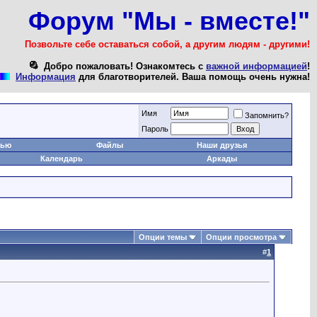
Форум "Мы - вместе!"
Позвольте себе оставаться собой, а другим людям - другими!
Добро пожаловать! Ознакомтесь с
важной информацией
!
Информация
для благотворителей. Ваша помощь очень нужна!
Имя
Запомнить?
Пароль
тью
Файлы
Наши друзья
Календарь
Аркады
Опции темы
Опции просмотра
#
1