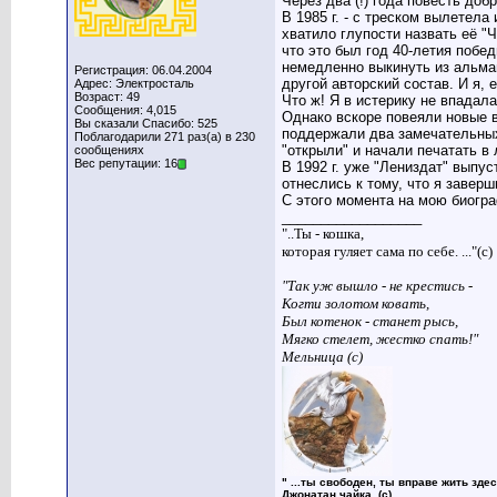
Через два (!) года повесть доб
В 1985 г. - с треском вылетела
хватило глупости назвать её "
что это был год 40-летия побе
немедленно выкинуть из альман
Регистрация: 06.04.2004
другой авторский состав. И я, 
Адрес: Электросталь
Возраст: 49
Что ж! Я в истерику не впадала
Сообщения: 4,015
Однако вскоре повеяли новые 
Вы сказали Спасибо: 525
поддержали два замечательных
Поблагодарили 271 раз(а) в 230
"открыли" и начали печатать в 
сообщениях
Вес репутации: 16
В 1992 г. уже "Лениздат" выпус
отнеслись к тому, что я заве
С этого момента на мою биогр
__________________
"..Ты - кошка,
которая гуляет сама по себе. ..."(с)
"Так уж вышло - не крестись -
Когти золотом ковать,
Был котенок - станет рысь,
Мягко стелет, жестко спать!"
Мельница (с)
" ...ты свободен, ты вправе жить здес
Джонатан чайка. (с)