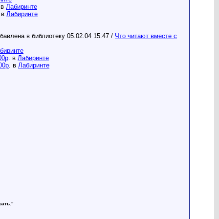
 в
Лабиринте
. в
Лабиринте
бавлена в библиотеку 05.02.04 15:47 /
Что читают вместе с
биринте
00р
. в
Лабиринте
00р
. в
Лабиринте
шать."