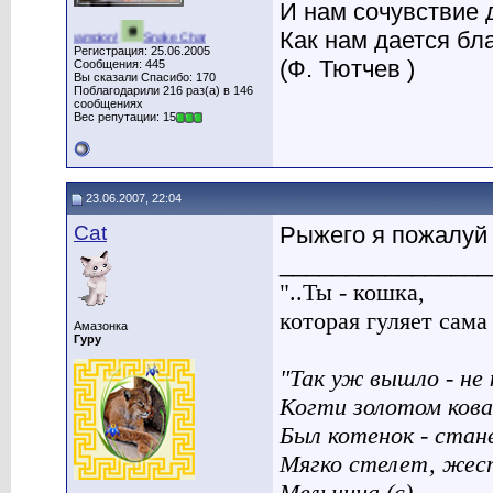
И нам сочувствие 
Как нам дается бла
roids Champion!
Snake Champion!
Graveyard Champion!
Tetris Champion!
Регистрация: 25.06.2005
(Ф. Тютчев )
Сообщения: 445
Вы сказали Спасибо: 170
Поблагодарили 216 раз(а) в 146
сообщениях
Вес репутации: 15
23.06.2007, 22:04
Cat
Рыжего я пожалуй
________________
"..Ты - кошка,
которая гуляет сама п
Амазонка
Гуру
"Так уж вышло - не 
Когти золотом кова
Был котенок - стан
Мягко стелет, жес
Мельница (с)