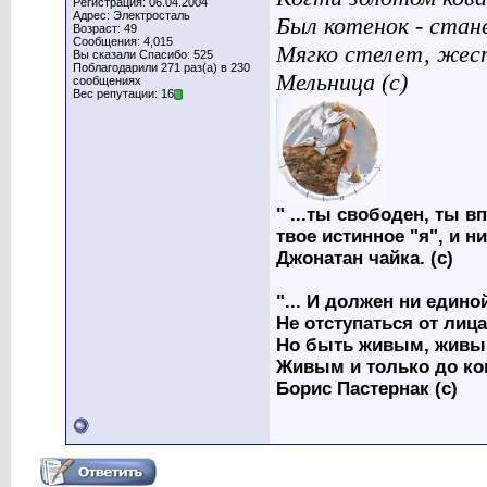
Регистрация: 06.04.2004
Адрес: Электросталь
Был котенок - стан
Возраст: 49
Сообщения: 4,015
Мягко стелет, жес
Вы сказали Спасибо: 525
Поблагодарили 271 раз(а) в 230
Мельница (с)
сообщениях
Вес репутации: 16
" ...ты свободен, ты вп
твое истинное "я", и н
Джонатан чайка. (с)
"... И должен ни един
Не отступаться от лица
Но быть живым, живым
Живым и только до ко
Борис Пастернак (с)