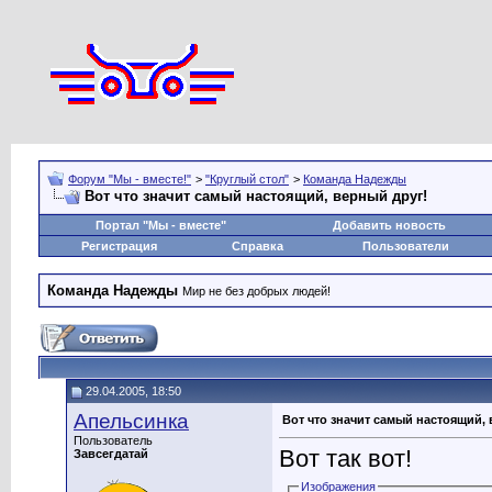
Форум "Мы - вместе!"
>
"Круглый стол"
>
Команда Надежды
Вот что значит самый настоящий, верный друг!
Портал "Мы - вместе"
Добавить новость
Регистрация
Справка
Пользователи
Команда Надежды
Мир не без добрых людей!
29.04.2005, 18:50
Апельсинка
Вот что значит самый настоящий,
Пользователь
Вот так вот!
Завсегдатай
Изображения