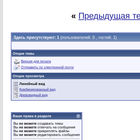
«
Предыдущая т
Здесь присутствуют: 1
(пользователей: 0 , гостей: 1)
Опции темы
Версия для печати
Отправить по электронной почте
Опции просмотра
Линейный вид
Комбинированный вид
Древовидный вид
Ваши права в разделе
Вы
не можете
создавать темы
Вы
не можете
отвечать на сообщения
Вы
не можете
прикреплять файлы
Вы
не можете
редактировать сообщения