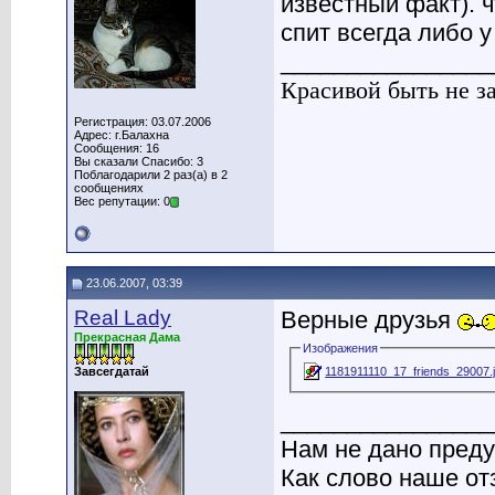
известный факт). ч
спит всегда либо у
________________
Красивой быть не з
Регистрация: 03.07.2006
Адрес: г.Балахна
Сообщения: 16
Вы сказали Спасибо: 3
Поблагодарили 2 раз(а) в 2
сообщениях
Вес репутации: 0
23.06.2007, 03:39
Real Lady
Верные друзья
Прекрасная Дама
Изображения
1181911110_17_friends_29007.
Завсегдатай
________________
Нам не дано преду
Как слово наше от