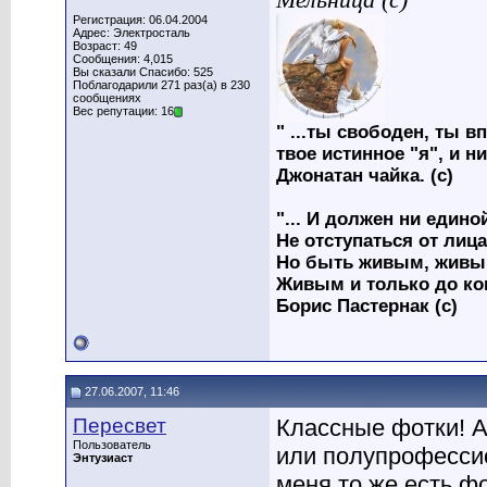
Регистрация: 06.04.2004
Адрес: Электросталь
Возраст: 49
Сообщения: 4,015
Вы сказали Спасибо: 525
Поблагодарили 271 раз(а) в 230
сообщениях
Вес репутации: 16
" ...ты свободен, ты вп
твое истинное "я", и н
Джонатан чайка. (с)
"... И должен ни един
Не отступаться от лица
Но быть живым, живым
Живым и только до ко
Борис Пастернак (с)
27.06.2007, 11:46
Пересвет
Классные фотки! 
Пользователь
или полупрофессио
Энтузиаст
меня то же есть ф