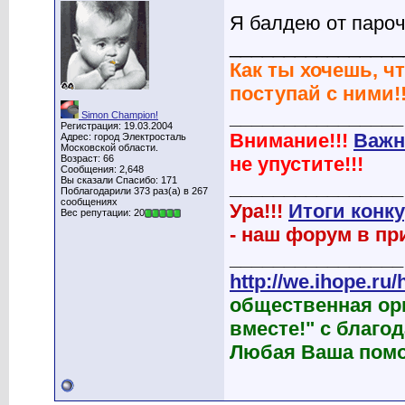
Я балдею от пароч
________________
Как ты хочешь, чт
поступай с ними!!
________________
Simon Champion!
Регистрация: 19.03.2004
Внимание!!!
Важн
Адрес: город Электросталь
Московской области.
Возраст: 66
не упустите!!!
Сообщения: 2,648
Вы сказали Спасибо: 171
________________
Поблагодарили 373 раз(а) в 267
сообщениях
Ура!!!
Итоги конк
Вес репутации: 20
- наш форум в при
________________
http://we.ihope.ru/
общественная ор
вместе!" с благ
Любая Ваша помо