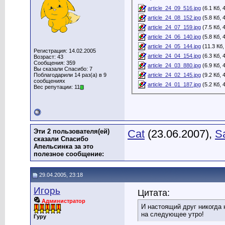
article_24_09_516.jpg
(6.1 Кб,
article_24_08_152.jpg
(5.8 Кб,
article_24_07_159.jpg
(7.5 Кб,
article_24_06_140.jpg
(5.8 Кб,
article_24_05_144.jpg
(11.3 Кб
Регистрация: 14.02.2005
article_24_04_154.jpg
(6.3 Кб,
Возраст: 43
Сообщения: 359
article_24_03_880.jpg
(6.9 Кб,
Вы сказали Спасибо: 7
Поблагодарили 14 раз(а) в 9
article_24_02_145.jpg
(9.2 Кб,
сообщениях
article_24_01_187.jpg
(5.2 Кб,
Вес репутации: 11
Эти 2 пользователя(ей)
Cat
(23.06.2007),
S
сказали Спасибо
Апельсинка за это
полезное сообщение:
29.04.2005, 23:18
Игорь
Цитата:
Администратор
И настоящий друг никогда 
на следующее утро!
Гуру