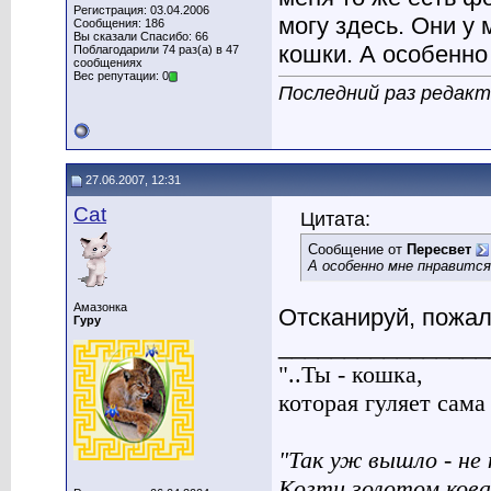
Регистрация: 03.04.2006
могу здесь. Они у 
Сообщения: 186
Вы сказали Спасибо: 66
кошки. А особенно
Поблагодарили 74 раз(а) в 47
сообщениях
Вес репутации: 0
Последний раз редакт
27.06.2007, 12:31
Cat
Цитата:
Сообщение от
Пересвет
А особенно мне пнравится
Амазонка
Отсканируй, пожал
Гуру
________________
"..Ты - кошка,
которая гуляет сама п
"Так уж вышло - не 
Когти золотом кова