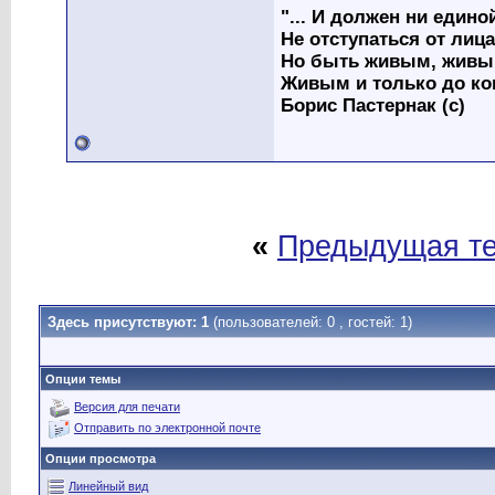
"... И должен ни един
Не отступаться от лица
Но быть живым, живым
Живым и только до ко
Борис Пастернак (с)
«
Предыдущая т
Здесь присутствуют: 1
(пользователей: 0 , гостей: 1)
Опции темы
Версия для печати
Отправить по электронной почте
Опции просмотра
Линейный вид