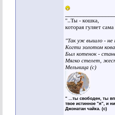
________________
"..Ты - кошка,
которая гуляет сама п
"Так уж вышло - не 
Когти золотом кова
Был котенок - стан
Мягко стелет, жес
Мельница (с)
" ...ты свободен, ты вп
твое истинное "я", и н
Джонатан чайка. (с)