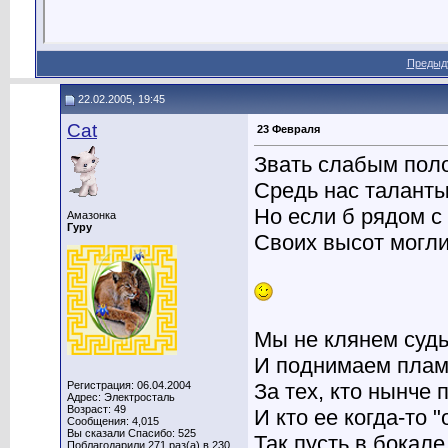
Предыд
22.02.2005, 19:45
Cat
23 Февраля
Звать слабым пол
Средь нас таланты
Но если б рядом с
Амазонка
Гуру
Своих высот могли
Мы не клянем суд
И поднимаем плам
Регистрация: 06.04.2004
За тех, кто нынче
Адрес: Электросталь
Возраст: 49
И кто ее когда-то "
Сообщения: 4,015
Вы сказали Спасибо: 525
Так пусть в бокале
Поблагодарили 271 раз(а) в 230