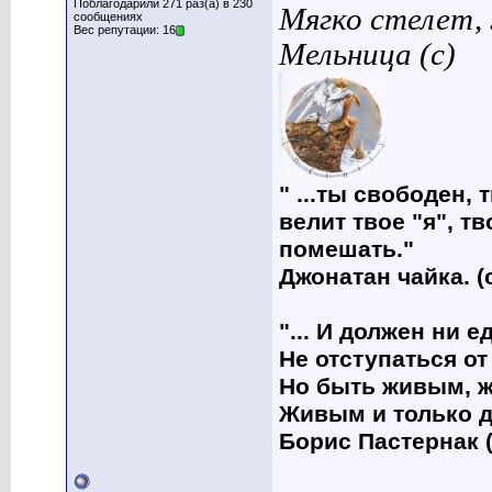
Поблагодарили 271 раз(а) в 230
Мягко стелет,
сообщениях
Вес репутации: 16
Мельница (с)
" ...ты свободен, 
велит твое "я", т
помешать."
Джонатан чайка. (
"... И должен ни 
Не отступаться от
Но быть живым, ж
Живым и только д
Борис Пастернак (