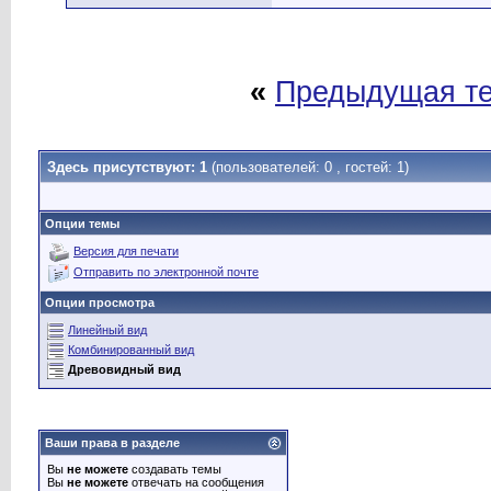
«
Предыдущая т
Здесь присутствуют: 1
(пользователей: 0 , гостей: 1)
Опции темы
Версия для печати
Отправить по электронной почте
Опции просмотра
Линейный вид
Комбинированный вид
Древовидный вид
Ваши права в разделе
Вы
не можете
создавать темы
Вы
не можете
отвечать на сообщения