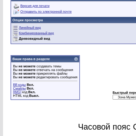
Версия для печати
Отправить по электронной почте
Опции просмотра
Линейный вид
Комбинированный вид
Древовидный вид
Ваши права в разделе
Вы
не можете
создавать темы
Вы
не можете
отвечать на сообщения
Вы
не можете
прикреплять файлы
Вы
не можете
редактировать сообщения
BB коды
Вкл.
Смайлы
Вкл.
[IMG]
код
Вкл.
Быстрый пер
HTML код
Выкл.
Часовой пояс 