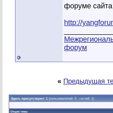
форуме сайта
http://yangfor
____________
Межрегионал
форум
«
Предыдущая т
Здесь присутствуют: 1
(пользователей: 0 , гостей: 1)
Опции темы