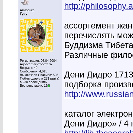
http://philosophy.a
Амазонка
Гуру
ассортемент жан
перечислять мож
Буддизма Тибета,
Различные филос
Регистрация: 06.04.2004
Адрес: Электросталь
Возраст: 49
Сообщения: 4,015
Дени Дидро 171
Вы сказали Спасибо: 525
Поблагодарили 271 раз(а)
подборка произв
в 230 сообщениях
Вес репутации: 16
http://www.russianp
каталог электрон
Дени Дидро» / 4 