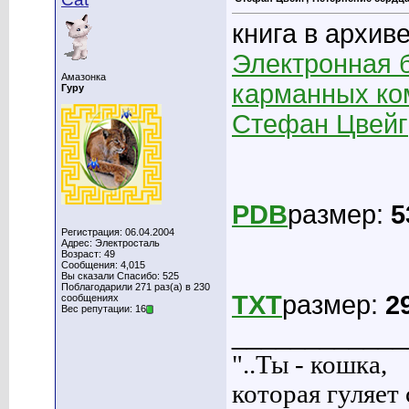
книга в архиве
Электронная б
Амазонка
карманных ко
Гуру
Стефан Цвейг
PDB
размер:
5
Регистрация: 06.04.2004
Адрес: Электросталь
Возраст: 49
Сообщения: 4,015
Вы сказали Спасибо: 525
Поблагодарили 271 раз(а) в 230
TXT
размер:
2
сообщениях
Вес репутации: 16
____________
"..Ты - кошка,
которая гуляет с