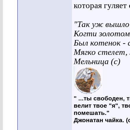
которая гуляет с
"Так уж вышло 
Когти золотом
Был котенок - 
Мягко стелет,
Мельница (с)
" ...ты свободен, 
велит твое "я", т
помешать."
Джонатан чайка. (