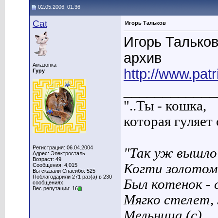
02.05.2006, 01:36
Cat
Игорь Тальков
Игорь Тальков
архив
Амазонка
http://www.patr
Гуру
____________
"..Ты - кошка,
которая гуляет с
Регистрация: 06.04.2004
"Так уж вышло 
Адрес: Электросталь
Возраст: 49
Когти золотом
Сообщения: 4,015
Вы сказали Спасибо: 525
Поблагодарили 271 раз(а) в 230
Был котенок - 
сообщениях
Вес репутации: 16
Мягко стелет,
Мельница (с)