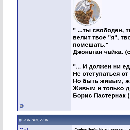
" ...ты свободен, 
велит твое "я", тв
помешать."
Джонатан чайка. (с
"... И должен ни 
Не отступаться от
Но быть живым, ж
Живым и только д
Борис Пастернак (
23.07.2007, 22:15
Cat
Стефан Цвейг; Нетерпение сердц