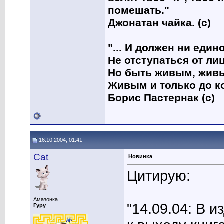
помешать."
Джонатан чайка. (с)
"... И должен ни един
Не отступаться от лиц
Но быть живым, живы
Живым и только до к
Борис Пастернак (с)
16.10.2004, 01:41
Cat
Новинка
Цитирую:
Амазонка
"14.09.04: В 
Гуру