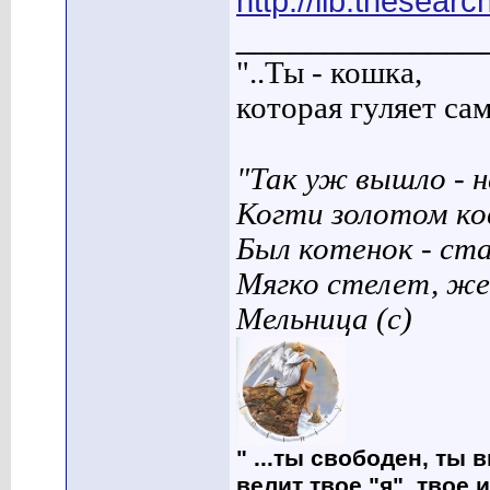
http://lib.thesear
______________
"..Ты - кошка,
которая гуляет сама
"Так уж вышло - н
Когти золотом ко
Был котенок - ст
Мягко стелет, же
Мельница (с)
" ...ты свободен, ты 
велит твое "я", твое 