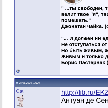
" ...ты свободен, 
велит твое "я", т
помешать."
Джонатан чайка. (
"... И должен ни 
Не отступаться от
Но быть живым, ж
Живым и только д
Борис Пастернак (
28.06.2005, 17:20
Cat
http://lib.ru/
Антуан де Се