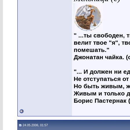
" ...ты свободен, 
велит твое "я", т
помешать."
Джонатан чайка. (
"... И должен ни 
Не отступаться от
Но быть живым, ж
Живым и только д
Борис Пастернак (
24.05.2006, 01:57