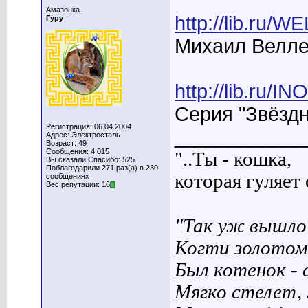
Амазонка
http://lib.ru/W
Гуру
Михаил Велле
http://lib.ru
Серия "Звёзд
Регистрация: 06.04.2004
____________
Адрес: Электросталь
Возраст: 49
Сообщения: 4,015
"..Ты - кошка,
Вы сказали Спасибо: 525
Поблагодарили 271 раз(а) в 230
которая гуляет с
сообщениях
Вес репутации: 16
"Так уж вышло 
Когти золотом
Был котенок - 
Мягко стелет,