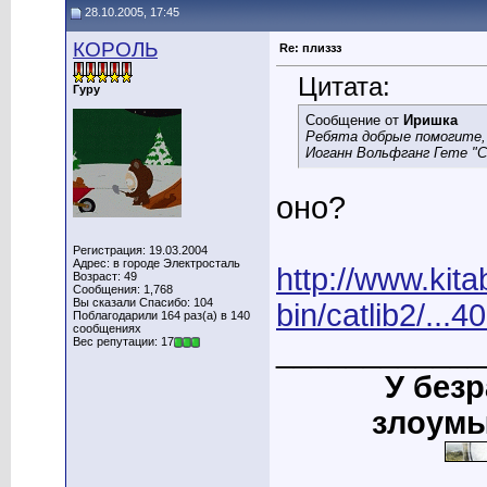
28.10.2005, 17:45
КОРОЛЬ
Re: плиззз
Цитата:
Гуру
Сообщение от
Иришка
Ребята добрые помогите,
Иоганн Вольфганг Гете "
оно?
Регистрация: 19.03.2004
Адрес: в городе Электросталь
http://www.kita
Возраст: 49
Сообщения: 1,768
Вы сказали Спасибо: 104
bin/catlib2/..
Поблагодарили 164 раз(а) в 140
сообщениях
____________
Вес репутации: 17
У без
злоумы