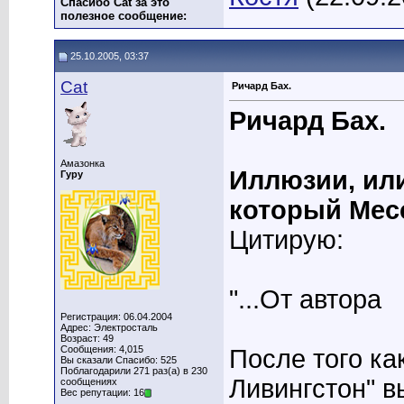
Спасибо Cat за это
полезное сообщение:
25.10.2005, 03:37
Cat
Ричард Бах.
Ричард Бах.
Амазонка
Иллюзии, ил
Гуру
который Мес
Цитирую:
"...От автора
Регистрация: 06.04.2004
Адрес: Электросталь
Возраст: 49
Сообщения: 4,015
После того ка
Вы сказали Спасибо: 525
Поблагодарили 271 раз(а) в 230
Ливингстон" в
сообщениях
Вес репутации: 16