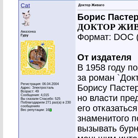
Cat
Доктор Живаго
Борис Пасте
ДОКТОР ЖИ
Амазонка
Формат: DOC 
Гуру
От издателя
В 1958 году п
за роман `Док
Регистрация: 06.04.2004
Борису Пасте
Адрес: Электросталь
Возраст: 49
Сообщения: 4,015
но власти пр
Вы сказали Спасибо: 525
Поблагодарили 271 раз(а) в 230
его отказатьс
сообщениях
Вес репутации: 16
знаменитого п
вызывать бурн