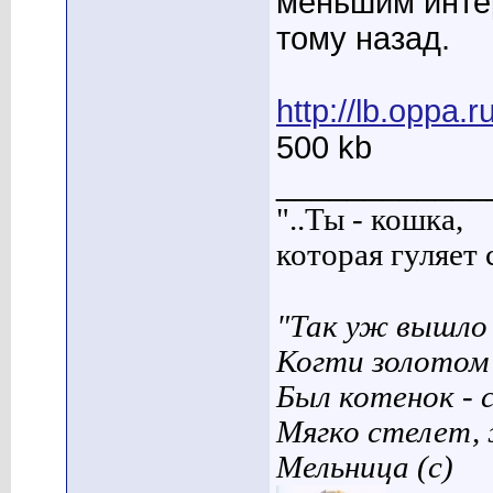
меньшим интер
тому назад.
http://lb.oppa.
500 kb
____________
"..Ты - кошка,
которая гуляет с
"Так уж вышло 
Когти золотом
Был котенок - 
Мягко стелет,
Мельница (с)