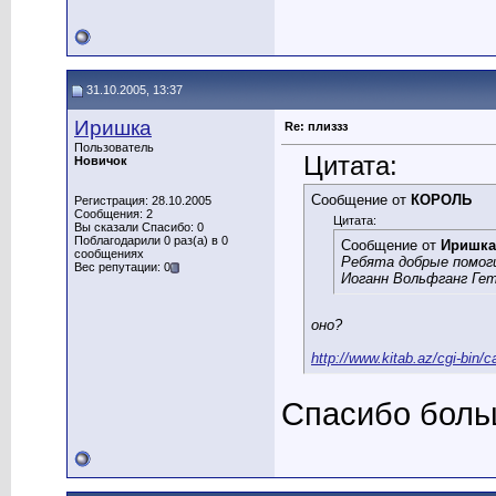
31.10.2005, 13:37
Иришка
Re: плиззз
Пользователь
Цитата:
Новичок
Сообщение от
КОРОЛЬ
Регистрация: 28.10.2005
Сообщения: 2
Цитата:
Вы сказали Спасибо: 0
Поблагодарили 0 раз(а) в 0
Сообщение от
Иришка
сообщениях
Ребята добрые помоги
Вес репутации: 0
Иоганн Вольфганг Ге
оно?
http://www.kitab.az/cgi-bin/
Спасибо боль