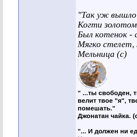
"Так уж вышло 
Когти золотом
Был котенок - 
Мягко стелет,
Мельница (с)
" ...ты свободен, 
велит твое "я", т
помешать."
Джонатан чайка. (
"... И должен ни 