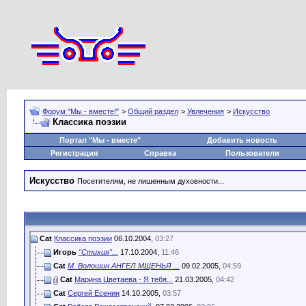
Форум "Мы - вместе!"
>
Общий раздел
>
Увлечения
>
Искусство
Классика поэзии
Портал "Мы - вместе"
Добавить новость
Регистрация
Справка
Пользователи
Искусство
Посетителям, не лишенным духовности...
Cat
Классика поэзии
06.10.2004,
03:27
Игорь
"Стихия"...
17.10.2004,
11:46
Cat
М. Волошин АНГЕЛ МЩЕНЬЯ ...
09.02.2005,
04:59
Cat
Марина Цветаева - Я тебя...
21.03.2005,
04:42
Cat
Сергей Есенин
14.10.2005,
03:57