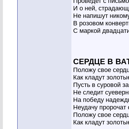
Проведет с письмо
И о ней, страдающ
Не напишут ником
В розовом конверт
С маркой двадцат
СЕРДЦЕ В ВА
Положу свое сердц
Как кладут золоты
Пусть в суровой за
Не следит суеверн
На победу надежд
Неудачу пророчат 
Положу свое сердц
Как кладут золоты