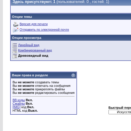
Здесь присутствуют: 1
(пользователей: 0 , гостей: 1)
Опции темы
Версия для печати
Отправить по электронной почте
Опции просмотра
Линейный вид
Комбинированный вид
Древовидный вид
Ваши права в разделе
Вы
не можете
создавать темы
Вы
не можете
отвечать на сообщения
Вы
не можете
прикреплять файлы
Вы
не можете
редактировать сообщения
BB коды
Вкл.
Смайлы
Вкл.
[IMG]
код
Вкл.
Быстрый пер
HTML код
Выкл.