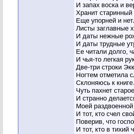
И запах воска и в
Хранит старинный 
Еще упорней и не
Листы заглавные х
И даты нежные ро
И даты трудные ут
Ее читали долго, ч
И чья-то легкая ру
Две-три строки Эк
Ногтем отметила с
Склоняюсь к книге.
Чуть пахнет старо
И странно делаетс
Моей раздвоенной
И тот, кто счел св
Поверив, что госпо
И тот, кто в тихий