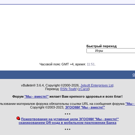
Быстрый переход
Часовой пояс GMT +4, время:
11:51
.
О
vBulletin® 3.6.4, Copyright ©2000-2026,
Jelsoft Enterprises Ltd
.
Перевод:
RSN-TeaM
(
zCarot
)
Форум
"Мы - вместе!"
желает Вам крепкого здоровья и всех благ!
льзовании материалов форума обязательны ссылки URL на сообщения форума
"Мы -
Copyright ©2003-2023,
ЭГООМИ "Мы - вместе!"
* * *
Пожертвование на уставные цели ЭГООМИ "Мы - вместе!"
сканированием QR-кода в мобильном приложении Банка
* * *