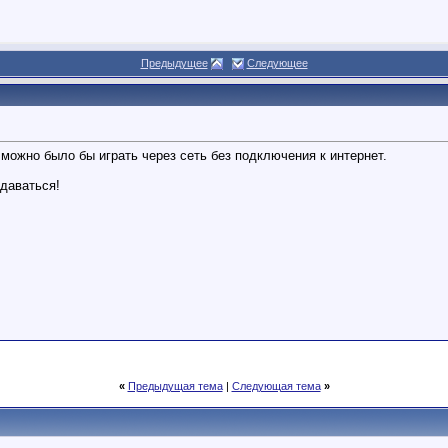
Предыдущее
Следующее
 можно было бы играть через сеть без подключения к интернет.
сдаваться!
lom Champion!
Solitaire Champion!
«
Предыдущая тема
|
Следующая тема
»