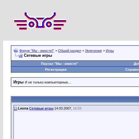
Форум "Мы - вместе!"
>
Общий раздел
>
Увлечения
>
Игры
Сетевые игры
Портал "Мы - вместе"
До
Регистрация
Справк
Игры
И не только компьютерные...
Leona
Сетевые игры
14.03.2007,
16:03