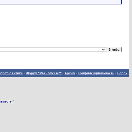
братная связь
-
Форум "Мы - вместе!"
-
Архив
-
Конфиденциальность
-
Вверх
 вместе!"