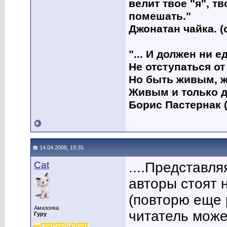
велит твое "я", т
помешать."
Джонатан чайка. (
"... И должен ни 
Не отступаться от
Но быть живым, ж
Живым и только д
Борис Пастернак (
14.04.2008, 19:35
Cat
....Представля
авторы стоят 
(повторю еще 
Амазонка
читатель може
Гуру