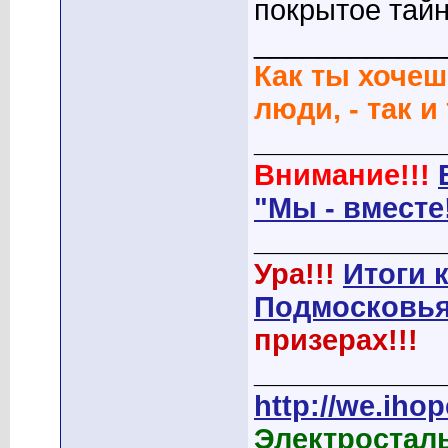
покрытое тайн
____________
Как ты хочеш
люди, - так и
____________
Внимание!!!
"Мы - вместе
____________
Ура!!!
Итоги 
Подмосковья
призерах!!!
____________
http://we.ihop
Электростал