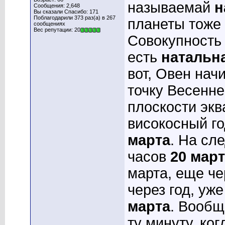
называемай
н
Сообщения: 2,648
Вы сказали Спасибо: 171
Поблагодарили 373 раз(а) в 267
планеты тоже
сообщениях
Вес репутации: 20
Совокупность
есть
натальна
вот, Овен нач
точку Весенне
плоскости экв
високосный го
марта
. На сл
часов
20 мар
марта, еще чер
через год, уже
марта
. Вообщ
ту минуту, ко