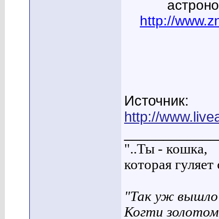
астроно
http://www.zn
Источник:
http://www.live
____________
"..Ты - кошка,
которая гуляет с
"Так уж вышло 
Когти золотом