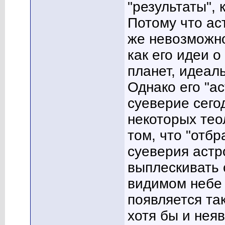
"результаты", 
Потому что ас
же невозможно
как его идеи 
планет, идеал
Однако его "ас
суеверие сего
некоторых тео
том, что "отб
суеверия астр
выплескивать с
видимом небе 
появляется та
хотя бы и нея