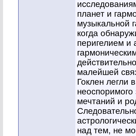
исследования
планет и гарм
музыкальной г
когда обнаруж
перигелием и 
гармоническим
действительно
малейшей связ
Гоклен легли 
неоспоримого 
мечтаний и ро
Следовательно
астрологическ
над тем, не м