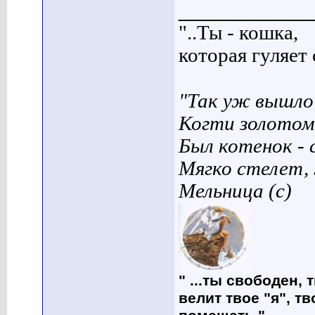
____________
"..Ты - кошка,
которая гуляет с
"Так уж вышло 
Когти золотом
Был котенок - 
Мягко стелет,
Мельница (с)
" ...ты свободен, 
велит твое "я", т