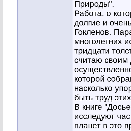
Природы".
Работа, о кот
долгие и очен
Гокленов. Пар
многолетних и
тридцати толс
считаю своим 
осуществленно
которой собран
насколько уп
быть труд эти
В книге "Дось
исследуют час
планет в это 