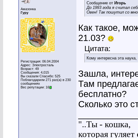
Сообщение от
Игорь
До 1993 года я считал се
Амазонка
Овен! Так пошутил со мно
Гуру
Как такое, мо
21.03?
Цитата:
Кому интересна эта наука,
Регистрация: 06.04.2004
Адрес: Электросталь
Возраст: 49
Зашла, интер
Сообщения: 4,015
Вы сказали Спасибо: 525
Поблагодарили 271 раз(а) в 230
Там предлагае
сообщениях
Вес репутации: 16
бесплатно?
Сколько это с
____________
"..Ты - кошка,
которая гуляет с