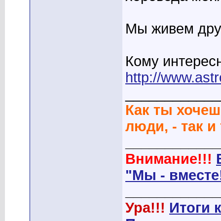
Мы живем друж
Кому интересн
http://www.astr
____________
Как ты хочеш
люди, - так и
____________
Внимание!!!
"Мы - вместе
____________
Ура!!!
Итоги 