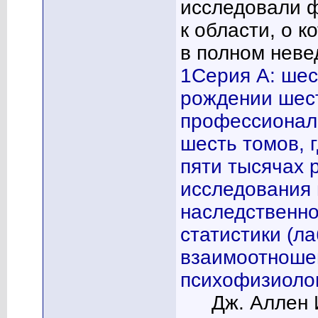
исследовали 
к области, о к
в полном неве
1
Серия А: шес
рождении шес
профессиональ
шесть томов, 
пяти тысячах 
исследования 
наследственно
статистики (л
взаимоотноше
психофизиолог
Дж. Аллен 