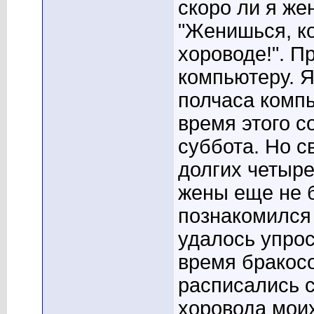
скоро ли я же
Хрустальная гора
Соотношение цены и качества...
20
"Женишься, ко
хороводе!". П
компьютеру. Я
полчаса комп
время этого с
суббота. Но с
долгих четыре
жены еще не б
познакомился 
удалось упро
время бракосо
расписались с
хоровода моих