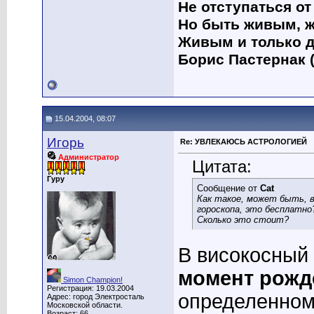
Не отступаться от
Но быть живым, ж
Живым и только д
Борис Пастернак (
15.04.2004, 08:07
Игорь
Re: УВЛЕКАЮСЬ АСТРОЛОГИЕЙ
Администратор
Цитата:
Гуру
Сообщение от
Cat
Как такое, может быть, ве
гороскопа, это бесплатно
Сколько это стоит?
В високосный 
момент рожд
Simon Champion!
Регистрация: 19.03.2004
определенном 
Адрес: город Электросталь
Московской области.
Возраст: 66