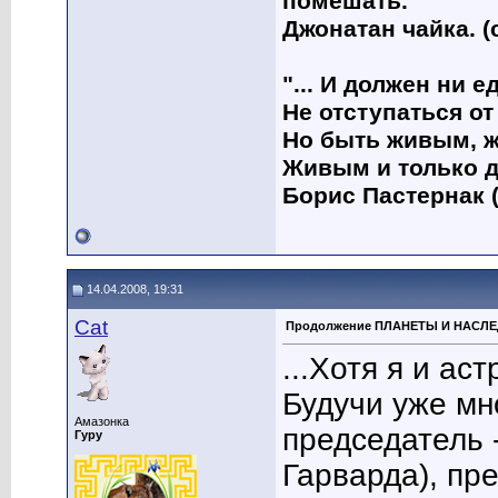
помешать."
Джонатан чайка. (
"... И должен ни 
Не отступаться от
Но быть живым, ж
Живым и только д
Борис Пастернак (
14.04.2008, 19:31
Cat
Продолжение ПЛАНЕТЫ И НАСЛ
...Хотя я и ас
Будучи уже мн
Амазонка
председатель 
Гуру
Гарварда), пр