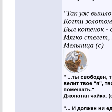
"Так уж вышло 
Когти золотом
Был котенок - 
Мягко стелет,
Мельница (с)
" ...ты свободен, 
велит твое "я", т
помешать."
Джонатан чайка. (
"... И должен ни 