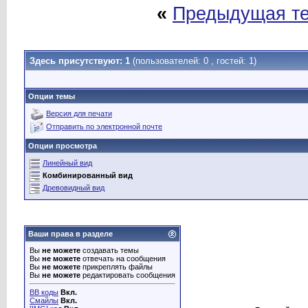
«
Предыдущая т
Здесь присутствуют: 1
(пользователей: 0 , гостей: 1)
Опции темы
Версия для печати
Отправить по электронной почте
Опции просмотра
Линейный вид
Комбинированный вид
Древовидный вид
Ваши права в разделе
Вы
не можете
создавать темы
Вы
не можете
отвечать на сообщения
Вы
не можете
прикреплять файлы
Вы
не можете
редактировать сообщения
BB коды
Вкл.
Смайлы
Вкл.