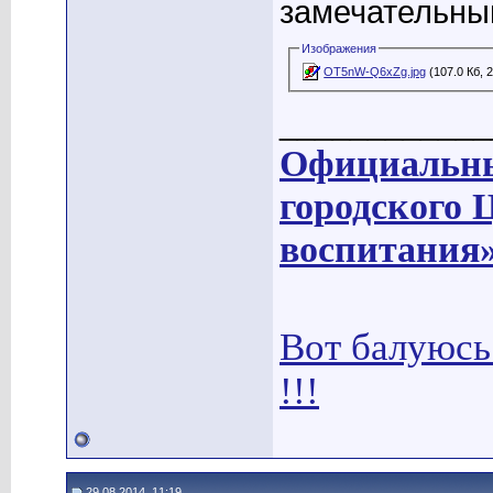
замечательны
Изображения
OT5nW-Q6xZg.jpg
(107.0 Кб, 
____________
Официальны
городского 
воспитания
Вот балуюсь
!!!
29.08.2014, 11:19