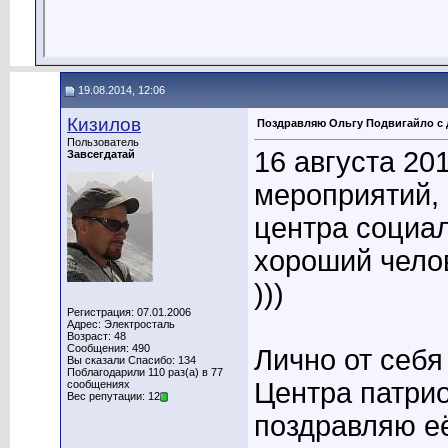
19.08.2014, 12:06
Кизилов
Поздравляю Ольгу Подвигайло с д
Пользователь
16 августа 20
Завсегдатай
мероприятий,
центра социа
хороший чело
)))
Регистрация: 07.01.2006
Адрес: Электросталь
Возраст: 48
Сообщения: 490
Лично от себя
Вы сказали Спасибо: 134
Поблагодарили 110 раз(а) в 77
Центра патрио
сообщениях
Вес репутации: 12
поздравляю её