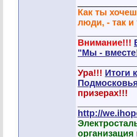
____________
Как ты хочеш
люди, - так и
____________
Внимание!!!
"Мы - вместе
____________
Ура!!!
Итоги 
Подмосковья
призерах!!!
____________
http://we.ihop
Электростал
организация