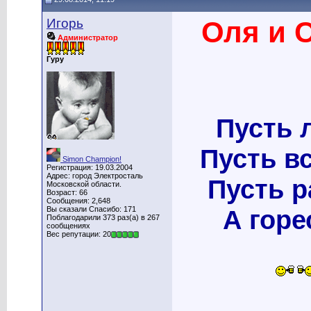
Игорь
Оля и 
Администратор
Гуру
Пусть 
Пусть в
Simon Champion!
Регистрация: 19.03.2004
Адрес: город Электросталь
Пусть р
Московской области.
Возраст: 66
Сообщения: 2,648
Вы сказали Спасибо: 171
А горе
Поблагодарили 373 раз(а) в 267
сообщениях
Вес репутации: 20