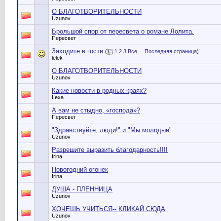
О БЛАГОТВОРИТЕЛЬНОСТИ
Uzunov
Брольшой спор от пересвета о романе Лолита.
Пересвет
Заходите в гости
(
1
2
3
Все
...
Последняя страница
)
lelek
О БЛАГОТВОРИТЕЛЬНОСТИ
Uzunov
Какие новости в родных краях?
Lexa
А вам не стыдно, «господа»?
Пересвет
"Здравствуйте, люди!" и "Мы молодые"
Uzunov
Разрешите выразить благодарность!!!!
Irina
Новогодний огонек
Irina
ДУША - ПЛЕННИЦА
Uzunov
ХОЧЕШЬ УЧИТЬСЯ-- КЛИКАЙ СЮДА
Uzunov