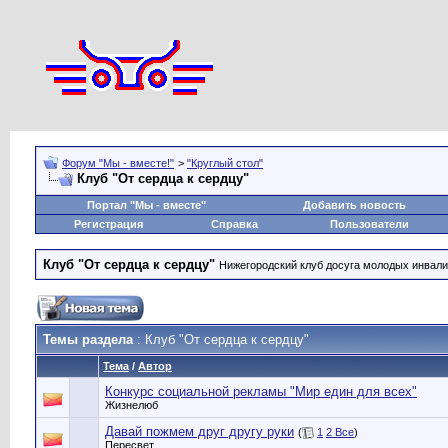
Форум "Мы - вместе!"
>
"Круглый стол"
Клуб "От сердца к сердцу"
Портал "Мы - вместе"
Добавить новость
Регистрация
Справка
Пользователи
Клуб "От сердца к сердцу"
Нижегородский клуб досуга молодых инвал
Темы раздела
: Клуб "От сердца к сердцу"
Тема
/
Автор
Конкурс социальной рекламы "Мир един для всех"
Жизнелюб
Давай пожмем друг другу руки
(
1
2
Все
)
Пересвет