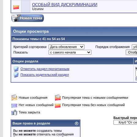
ОСОБЫЙ ВИД ДИСКРИМИНАЦИИ
Uzunov
Опции просмотра
Показаны темы с 41 по 54 из 54
Критерий сортировки
Порядок отображения
Показать
Опции раздела
И
Отметить раздел прочитанным
Показать родительский раздел
Новые сообщения
Популярная тема с новыми сообщениями
Нет новых сообщений
Популярная тема без новых сообщений
Тема закрыта
Быстрый пер
Ваши права в разделе
Вы
не можете
создавать темы
Вы
не можете
отвечать на сообщения