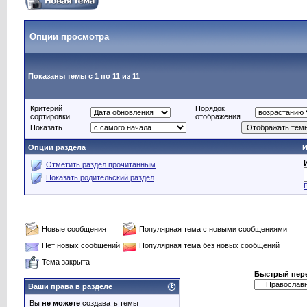
Опции просмотра
Показаны темы с 1 по 11 из 11
Критерий
Порядок
сортировки
отображения
Показать
Опции раздела
И
Отметить раздел прочитанным
Показать родительский раздел
Новые сообщения
Популярная тема с новыми сообщениями
Нет новых сообщений
Популярная тема без новых сообщений
Тема закрыта
Быстрый пер
Ваши права в разделе
Вы
не можете
создавать темы