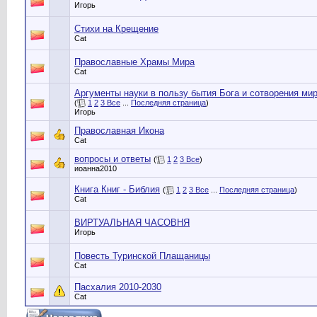
Игорь
Стихи на Крещение
Cat
Православные Храмы Мира
Cat
Аргументы науки в пользу бытия Бога и сотворения мир
(
1
2
3
Все
...
Последняя страница
)
Игорь
Православная Икона
Cat
вопросы и ответы
(
1
2
3
Все
)
иоанна2010
Книга Книг - Библия
(
1
2
3
Все
...
Последняя страница
)
Cat
ВИРТУАЛЬНАЯ ЧАСОВНЯ
Игорь
Повесть Туринской Плащаницы
Cat
Пасхалия 2010-2030
Cat